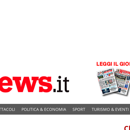
TTACOLI
POLITICA & ECONOMIA
SPORT
TURISMO & EVENTI
C