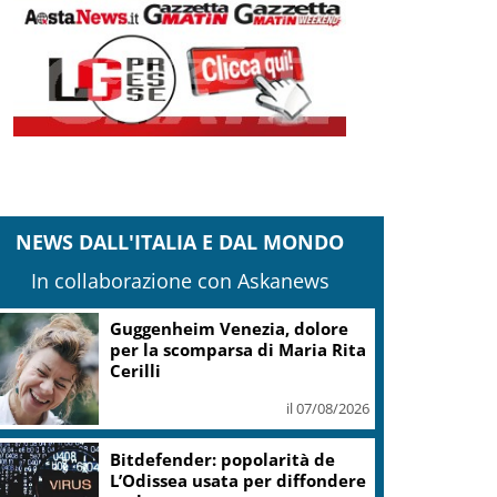
NEWS DALL'ITALIA E DAL MONDO
In collaborazione con Askanews
Covid, ‘Conte-day’ in
commissione: “non sono un
eroe ma un uomo corretto,
non troverete nulla”
il 06/08/2026
Guccini, Meloni: l’ho amato e