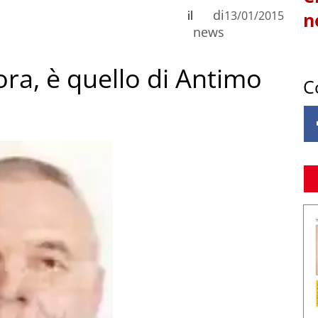
di
il
13/01/2015
n
news
ora, è quello di Antimo
C