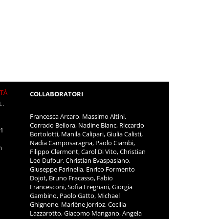
ITÀ
COLLABORATORI
L.
Francesca Arcaro, Massimo Altini,
Corrado Bellora, Nadine Blanc, Riccardo
11
Bortolotti, Manila Calipari, Giulia Calisti,
Nadia Camposaragna, Paolo Ciambi,
m
Filippo Clermont, Carol Di Vito, Christian
Leo Dufour, Christian Evaspasiano,
Giuseppe Farinella, Enrico Formento
Dojot, Bruno Fracasso, Fabio
Francesconi, Sofia Fregnani, Giorgia
Gambino, Paolo Gatto, Michael
Ghignone, Marlène Jorrioz, Cecilia
Lazzarotto, Giacomo Mangano, Angela