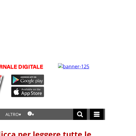
ALTRO
licca per leggere tutte le