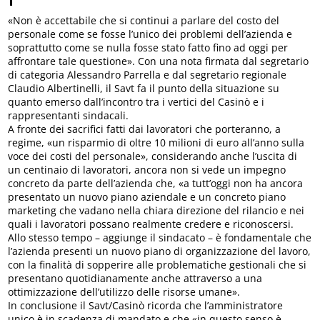
«Non è accettabile che si continui a parlare del costo del
personale come se fosse l’unico dei problemi dell’azienda e
soprattutto come se nulla fosse stato fatto fino ad oggi per
affrontare tale questione». Con una nota firmata dal segretario
di categoria Alessandro Parrella e dal segretario regionale
Claudio Albertinelli, il Savt fa il punto della situazione su
quanto emerso dall’incontro tra i vertici del Casinò e i
rappresentanti sindacali.
A fronte dei sacrifici fatti dai lavoratori che porteranno, a
regime, «un risparmio di oltre 10 milioni di euro all’anno sulla
voce dei costi del personale», considerando anche l’uscita di
un centinaio di lavoratori, ancora non si vede un impegno
concreto da parte dell’azienda che, «a tutt’oggi non ha ancora
presentato un nuovo piano aziendale e un concreto piano
marketing che vadano nella chiara direzione del rilancio e nei
quali i lavoratori possano realmente credere e riconoscersi.
Allo stesso tempo – aggiunge il sindacato – è fondamentale che
l’azienda presenti un nuovo piano di organizzazione del lavoro,
con la finalità di sopperire alle problematiche gestionali che si
presentano quotidianamente anche attraverso a una
ottimizzazione dell’utilizzo delle risorse umane».
In conclusione il Savt/Casinò ricorda che l’amministratore
unico è in scadenza di mandato e che «in questo senso è