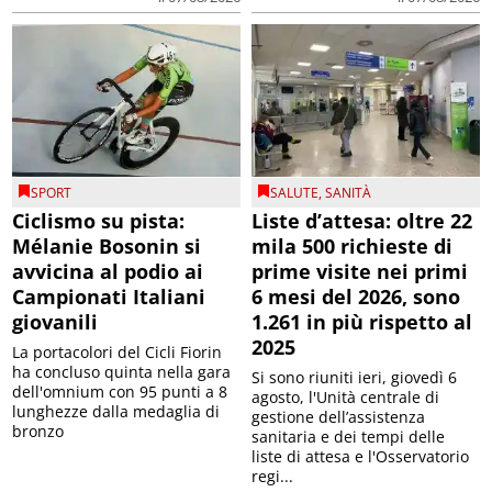
SPORT
SALUTE
,
SANITÀ
Ciclismo su pista:
Liste d’attesa: oltre 22
Mélanie Bosonin si
mila 500 richieste di
avvicina al podio ai
prime visite nei primi
Campionati Italiani
6 mesi del 2026, sono
giovanili
1.261 in più rispetto al
2025
La portacolori del Cicli Fiorin
ha concluso quinta nella gara
Si sono riuniti ieri, giovedì 6
dell'omnium con 95 punti a 8
agosto, l'Unità centrale di
lunghezze dalla medaglia di
gestione dell’assistenza
bronzo
sanitaria e dei tempi delle
liste di attesa e l'Osservatorio
regi...