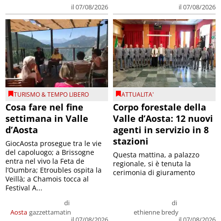
il 07/08/2026
il 07/08/2026
TURISMO & TEMPO LIBERO
ATTUALITA'
Cosa fare nel fine
Corpo forestale della
settimana in Valle
Valle d’Aosta: 12 nuovi
d’Aosta
agenti in servizio in 8
stazioni
GiocAosta prosegue tra le vie
del capoluogo; a Brissogne
Questa mattina, a palazzo
entra nel vivo la Feta de
regionale, si è tenuta la
l’Oumbra; Etroubles ospita la
cerimonia di giuramento
Veillà; a Chamois tocca al
Festival A...
di
di
Aosta
gazzettamatin
ethienne bredy
il 07/08/2026
il 07/08/2026