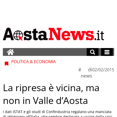
POLITICA & ECONOMIA
di
il
02/02/2015
news
La ripresa è vicina, ma
non in Valle d’Aosta
I dati ISTAT e gli studi di Confindustria regalano una manciata
di ottimismo all’Italia, che sembre destinata a uscire dalla crisi