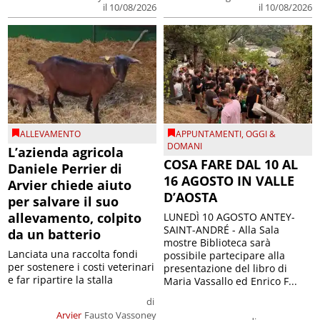
il 10/08/2026
il 10/08/2026
ALLEVAMENTO
APPUNTAMENTI
,
OGGI &
DOMANI
L’azienda agricola
COSA FARE DAL 10 AL
Daniele Perrier di
16 AGOSTO IN VALLE
Arvier chiede aiuto
D’AOSTA
per salvare il suo
allevamento, colpito
LUNEDÌ 10 AGOSTO ANTEY-
SAINT-ANDRÉ - Alla Sala
da un batterio
mostre Biblioteca sarà
Lanciata una raccolta fondi
possibile partecipare alla
per sostenere i costi veterinari
presentazione del libro di
e far ripartire la stalla
Maria Vassallo ed Enrico F...
di
Arvier
Fausto Vassoney