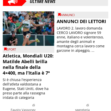
ULTIME NEWS
ANNUNCI
ANNUNCI DEI LETTORI
LAVORO 2. lavoro domanda
CERCO LAVORO signore 59
enne, italiano e volenteroso,
amante degli animali e
montagna cerca lavoro come
SPORT
garzone in alpeggio, ...
Atletica, Mondiali U20:
Matilde Abelli brilla
nella finale della
4×400, ma l’Italia è 7ª
Si è chiusa l'esperienza
dell'atleta valdostana a
Eugene, Stati Uniti, dove ha
preso parte alla rassegna
iridata di categoria
di
di
Fausto Vassoney
segreteria