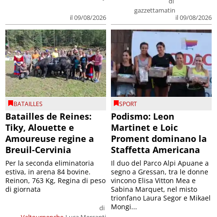
di
gazzettamatin
il 09/08/2026
il 09/08/2026
BATAILLES
SPORT
Batailles de Reines:
Podismo: Leon
Tiky, Alouette e
Martinet e Loic
Amoureuse regine a
Proment dominano la
Breuil-Cervinia
Staffetta Americana
Per la seconda eliminatoria
Il duo del Parco Alpi Apuane a
estiva, in arena 84 bovine.
segno a Gressan, tra le donne
Reinon, 763 Kg, Regina di peso
vincono Elisa Vitton Mea e
di giornata
Sabina Marquet, nel misto
trionfano Laura Segor e Mikael
Mongi...
di
Valtournenche
Luca Mercanti