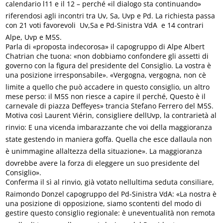
calendario l11 e il 12 – perché «il dialogo sta continuando»
riferendosi agli incontri tra Uv, Sa, Uvp e Pd. La richiesta passa
con 21 voti favorevoli  Uv,Sa e Pd-Sinistra VdA  e 14 contrari 
Alpe, Uvp e M5S.
Parla di «proposta indecorosa» il capogruppo di Alpe Albert
Chatrian che tuona: «non dobbiamo confondere gli assetti di
governo con la figura del presidente del Consiglio. La vostra è
una posizione irresponsabile». «Vergogna, vergogna, non cè
limite a quello che può accadere in questo consiglio, un altro
mese perso: il M5S non riesce a capire il perché, Questo è il
carnevale di piazza Deffeyes» trancia Stefano Ferrero del M5S.
Motiva così Laurent Viérin, consigliere dellUvp, la contrarietà al
rinvio: E una vicenda imbarazzante che voi della maggioranza
state gestendo in maniera goffa. Quella che esce dallaula non
è unimmagine allaltezza della situazione». La maggioranza
dovrebbe avere la forza di eleggere un suo presidente del
Consiglio».
Conferma il sì al rinvio, già votato nellultima seduta consiliare,
Raimondo Donzel capogruppo del Pd-Sinistra VdA: «La nostra è
una posizione di opposizione, siamo scontenti del modo di
gestire questo consiglio regionale: è uneventualità non remota