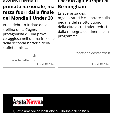
azzurra firma il
l’occhio agli Europei di
primato nazionale, ma
Birmingham
resta fuori dalla finale
La speranza degli
dei Mondiali Under 20
organizzatori è di portare sulla
pedana del salotto buono
Buon debutto iridato della
della città alcuni atleti reduci
stellina della Cogne,
dalla rassegna continentale in
protagonista di una prova
programma ...
coraggiosa nell'ultima frazione
della seconda batteria della
staffetta mist...
di
Redazione Aostanews.it
di
Davide Pellegrino
il 06/08/2026
il 06/08/2026
Quotidiano online Iscrizione al Tribunale di Aosta n.