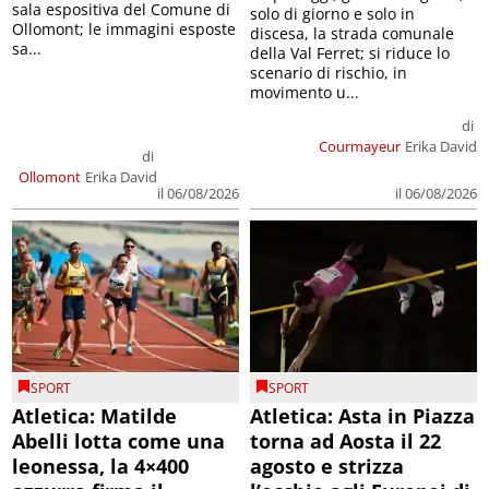
sala espositiva del Comune di
solo di giorno e solo in
Ollomont; le immagini esposte
discesa, la strada comunale
sa...
della Val Ferret; si riduce lo
scenario di rischio, in
movimento u...
di
Courmayeur
Erika David
di
Ollomont
Erika David
il 06/08/2026
il 06/08/2026
SPORT
SPORT
Atletica: Matilde
Atletica: Asta in Piazza
Abelli lotta come una
torna ad Aosta il 22
leonessa, la 4×400
agosto e strizza