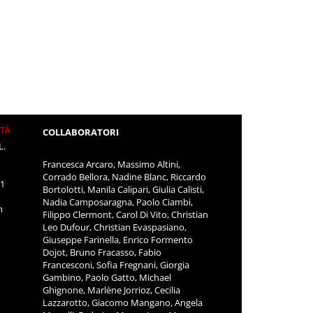
ITÀ
COLLABORATORI
L.
Francesca Arcaro, Massimo Altini,
Corrado Bellora, Nadine Blanc, Riccardo
11
Bortolotti, Manila Calipari, Giulia Calisti,
Nadia Camposaragna, Paolo Ciambi,
m
Filippo Clermont, Carol Di Vito, Christian
Leo Dufour, Christian Evaspasiano,
Giuseppe Farinella, Enrico Formento
Dojot, Bruno Fracasso, Fabio
Francesconi, Sofia Fregnani, Giorgia
Gambino, Paolo Gatto, Michael
Ghignone, Marlène Jorrioz, Cecilia
Lazzarotto, Giacomo Mangano, Angela