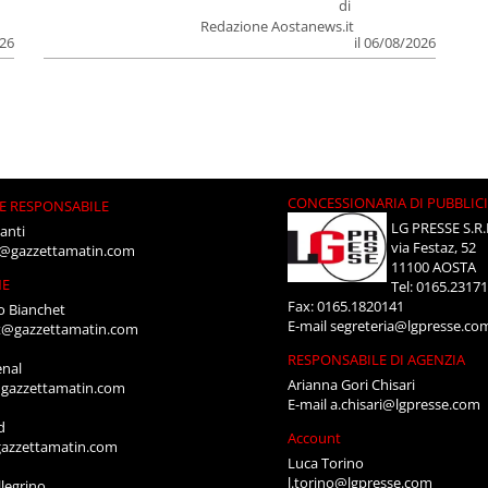
di
Redazione Aostanews.it
026
il 06/08/2026
CONCESSIONARIA DI PUBBLIC
E RESPONSABILE
LG PRESSE S.R.
anti
via Festaz, 52
i@gazzettamatin.com
11100 AOSTA
NE
Tel: 0165.2317
Fax: 0165.1820141
o Bianchet
E-mail
segreteria@lgpresse.co
t@gazzettamatin.com
RESPONSABILE DI AGENZIA
enal
Arianna Gori Chisari
gazzettamatin.com
E-mail
a.chisari@lgpresse.com
d
Account
azzettamatin.com
Luca Torino
l.torino@lgpresse.com
legrino