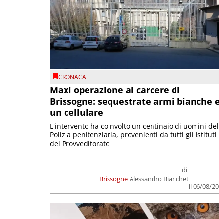
CRONACA
Maxi operazione al carcere di
Brissogne: sequestrate armi bianche 
un cellulare
L'intervento ha coinvolto un centinaio di uomini del
Polizia penitenziaria, provenienti da tutti gli istituti
del Provveditorato
di
Brissogne
Alessandro Bianchet
il 06/08/2