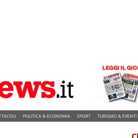
TTACOLI
POLITICA & ECONOMIA
SPORT
TURISMO & EVENTI
C