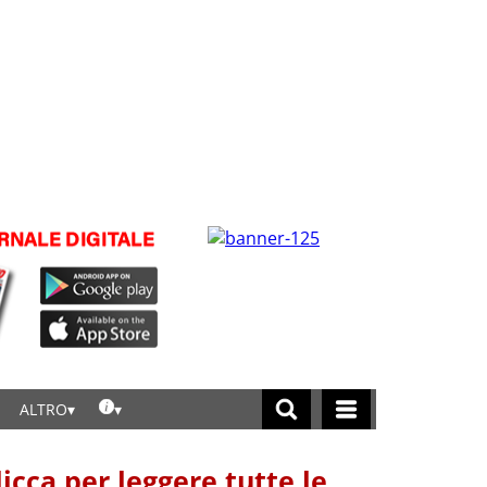
ALTRO
licca per leggere tutte le