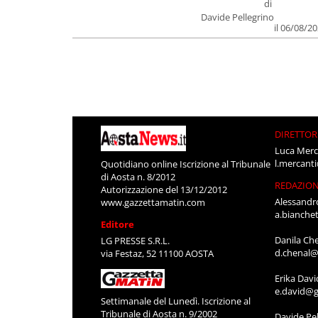
di
Davide Pellegrino
il 06/08/2
DIRETTOR
Luca Merc
l.mercant
Quotidiano online Iscrizione al Tribunale
di Aosta n. 8/2012
REDAZIO
Autorizzazione del 13/12/2012
Alessandr
www.gazzettamatin.com
a.bianche
Editore
Danila Ch
LG PRESSE S.R.L.
d.chenal@
via Festaz, 52 11100 AOSTA
Erika Davi
e.david@g
Settimanale del Lunedì. Iscrizione al
Tribunale di Aosta n. 9/2002
Davide Pel