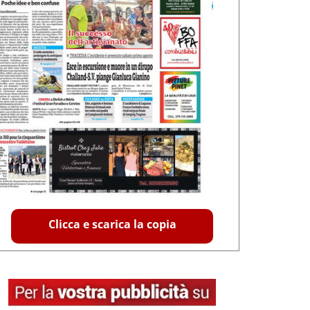
Clicca e scarica la copia