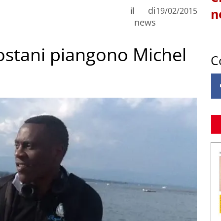
di
il
19/02/2015
n
news
ldostani piangono Michel
C