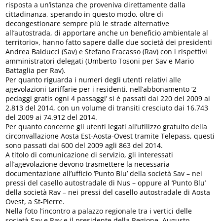
risposta a un’istanza che proveniva direttamente dalla
cittadinanza, sperando in questo modo, oltre di
decongestionare sempre più le strade alternative
all’autostrada, di apportare anche un beneficio ambientale al
territorio», hanno fatto sapere dalle due società dei presidenti
Andrea Balducci (Sav) e Stefano Fracasso (Rav) con i rispettivi
amministratori delegati (Umberto Tosoni per Sav e Mario
Battaglia per Rav).
Per quanto riguarda i numeri degli utenti relativi alle
agevolazioni tariffarie per i residenti, nell’abbonamento ‘2
pedaggi gratis ogni 4 passaggi’ si è passati dai 220 del 2009 ai
2.813 del 2014, con un volume di transiti cresciuto dai 16.743
del 2009 ai 74.912 del 2014.
Per quanto concerne gli utenti legati all’utilizzo gratuito della
circonvallazione Aosta Est-Aosta-Ovest tramite Telepass, questi
sono passati dai 600 del 2009 agli 863 del 2014.
A titolo di comunicazione di servizio, gli interessati
all’agevolazione devono trasmettere la necessaria
documentazione all’ufficio ‘Punto Blu’ della società Sav – nei
pressi del casello autostradale di Nus – oppure al ‘Punto Blu’
della società Rav – nei pressi del casello autostradale di Aosta
Ovest, a St-Pierre.
Nella foto l’incontro a palazzo regionale tra i vertici delle
società Sav e Rav e il presidente della Regione, Augusto