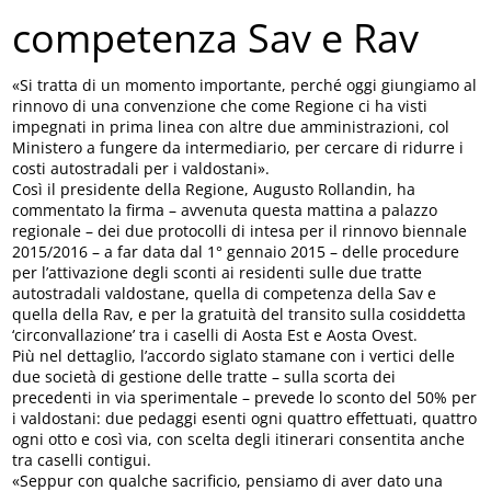
competenza Sav e Rav
«Si tratta di un momento importante, perché oggi giungiamo al
rinnovo di una convenzione che come Regione ci ha visti
impegnati in prima linea con altre due amministrazioni, col
Ministero a fungere da intermediario, per cercare di ridurre i
costi autostradali per i valdostani».
Così il presidente della Regione, Augusto Rollandin, ha
commentato la firma – avvenuta questa mattina a palazzo
regionale – dei due protocolli di intesa per il rinnovo biennale
2015/2016 – a far data dal 1° gennaio 2015 – delle procedure
per l’attivazione degli sconti ai residenti sulle due tratte
autostradali valdostane, quella di competenza della Sav e
quella della Rav, e per la gratuità del transito sulla cosiddetta
‘circonvallazione’ tra i caselli di Aosta Est e Aosta Ovest.
Più nel dettaglio, l’accordo siglato stamane con i vertici delle
due società di gestione delle tratte – sulla scorta dei
precedenti in via sperimentale – prevede lo sconto del 50% per
i valdostani: due pedaggi esenti ogni quattro effettuati, quattro
ogni otto e così via, con scelta degli itinerari consentita anche
tra caselli contigui.
«Seppur con qualche sacrificio, pensiamo di aver dato una