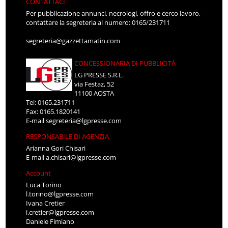
CONTATTACI
Per pubblicazione annunci, necrologi, offro e cerco lavoro,
contattare la segreteria al numero: 0165/231711
segreteria@gazzettamatin.com
CONCESSIONARIA DI PUBBLICITÀ
LG PRESSE S.R.L.
via Festaz, 52
11100 AOSTA
Tel: 0165.231711
Fax: 0165.1820141
E-mail
segreteria@lgpresse.com
RESPONSABILE DI AGENZIA
Arianna Gori Chisari
E-mail
a.chisari@lgpresse.com
Account
Luca Torino
l.torino@lgpresse.com
Ivana Cretier
i.cretier@lgpresse.com
Daniele Fimiano