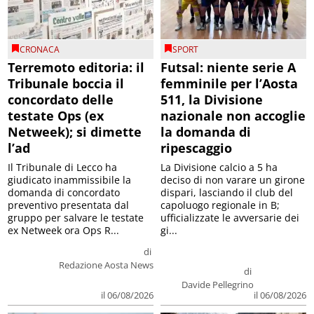
CRONACA
SPORT
Terremoto editoria: il
Futsal: niente serie A
Tribunale boccia il
femminile per l’Aosta
concordato delle
511, la Divisione
testate Ops (ex
nazionale non accoglie
Netweek); si dimette
la domanda di
l’ad
ripescaggio
Il Tribunale di Lecco ha
La Divisione calcio a 5 ha
giudicato inammissibile la
deciso di non varare un girone
domanda di concordato
dispari, lasciando il club del
preventivo presentata dal
capoluogo regionale in B;
gruppo per salvare le testate
ufficializzate le avversarie dei
ex Netweek ora Ops R...
gi...
di
Redazione Aosta News
di
Davide Pellegrino
il 06/08/2026
il 06/08/2026