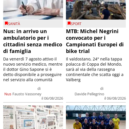
SANITÀ
SPORT
Nus: in arrivo un
MTB: Michel Negrini
ambulatorio per i
convocato per i
cittadini senza medico
Campionati Europei di
di famiglia
bike trial
Da venerdì 7 agosto attivo il
Il valdostano, 24° nella tappa
nuovo servizio medico, mentre
polacca di Coppa del Mondo,
il dottor Gino Sapone si è
sarà al via della rassegna
detto disponibile a proseguire
continentale che scatta oggi a
nel servizio alla comunità
Valberg
di
di
Nus
Fausto Vassoney
Davide Pellegrino
il 06/08/2026
il 06/08/2026