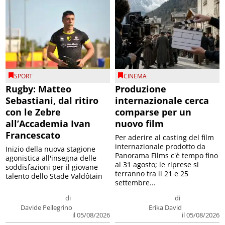
SPORT
CINEMA
Rugby: Matteo
Produzione
Sebastiani, dal ritiro
internazionale cerca
con le Zebre
comparse per un
all’Accademia Ivan
nuovo film
Francescato
Per aderire al casting del film
internazionale prodotto da
Inizio della nuova stagione
Panorama Films c'è tempo fino
agonistica all'insegna delle
al 31 agosto; le riprese si
soddisfazioni per il giovane
terranno tra il 21 e 25
talento dello Stade Valdôtain
settembre...
di
di
Davide Pellegrino
Erika David
il 05/08/2026
il 05/08/2026