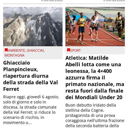
AMBIENTE
,
GHIACCIAI
,
SPORT
MONTAGNA
Atletica: Matilde
Ghiacciaio
Abelli lotta come una
Planpincieux,
leonessa, la 4×400
riapertura diurna
azzurra firma il
della strada della Val
primato nazionale, ma
Ferret
resta fuori dalla finale
dei Mondiali Under 20
Riapre oggi, giovedì 6 agosto,
solo di giorno e solo in
Buon debutto iridato della
discesa, la strada comunale
stellina della Cogne,
della Val Ferret; si riduce lo
protagonista di una prova
scenario di rischio, in
coraggiosa nell'ultima frazione
movimento u...
della seconda batteria della