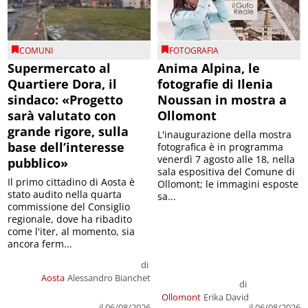
COMUNI
FOTOGRAFIA
Supermercato al
Anima Alpina, le
Quartiere Dora, il
fotografie di Ilenia
sindaco: «Progetto
Noussan in mostra a
sarà valutato con
Ollomont
grande rigore, sulla
L'inaugurazione della mostra
base dell’interesse
fotografica è in programma
venerdì 7 agosto alle 18, nella
pubblico»
sala espositiva del Comune di
Il primo cittadino di Aosta è
Ollomont; le immagini esposte
stato audito nella quarta
sa...
commissione del Consiglio
regionale, dove ha ribadito
come l'iter, al momento, sia
ancora ferm...
di
Aosta
Alessandro Bianchet
di
Ollomont
Erika David
il 06/08/2026
il 06/08/2026