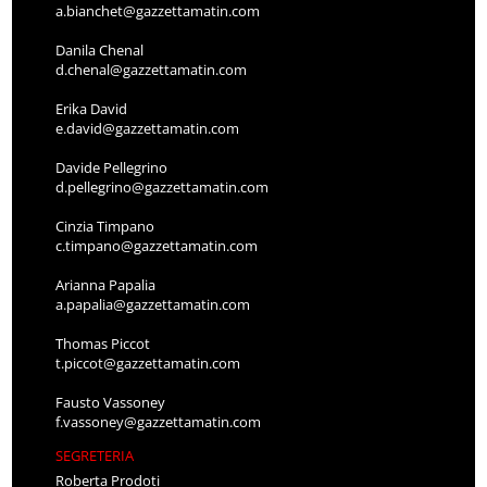
a.bianchet@gazzettamatin.com
Danila Chenal
d.chenal@gazzettamatin.com
Erika David
e.david@gazzettamatin.com
Davide Pellegrino
d.pellegrino@gazzettamatin.com
Cinzia Timpano
c.timpano@gazzettamatin.com
Arianna Papalia
a.papalia@gazzettamatin.com
Thomas Piccot
t.piccot@gazzettamatin.com
Fausto Vassoney
f.vassoney@gazzettamatin.com
SEGRETERIA
Roberta Prodoti