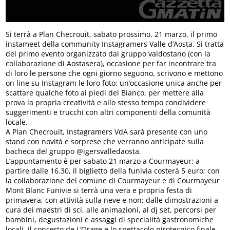
Si terrà a Plan Checrouit, sabato prossimo, 21 marzo, il primo
instameet della community Instagramers Valle d’Aosta. Si tratta
del primo evento organizzato dal gruppo valdostano (con la
collaborazione di Aostasera), occasione per far incontrare tra
di loro le persone che ogni giorno seguono, scrivono e mettono
on line su Instagram le loro foto; un’occasione unica anche per
scattare qualche foto ai piedi del Bianco, per mettere alla
prova la propria creatività e allo stesso tempo condividere
suggerimenti e trucchi con altri componenti della comunità
locale.
A Plan Checrouit, Instagramers VdA sarà presente con uno
stand con novità e sorprese che verranno anticipate sulla
bacheca del gruppo @igersvalledaosta.
L’appuntamento è per sabato 21 marzo a Courmayeur; a
partire dalle 16.30, il biglietto della funivia costerà 5 euro; con
la collaborazione del comune di Courmayeur e di Courmayeur
Mont Blanc Funivie si terrà una vera e propria festa di
primavera, con attività sulla neve e non; dalle dimostrazioni a
cura dei maestri di sci, alle animazioni, al dj set, percorsi per
bambini, degustazioni e assaggi di specialità gastronomiche
locali, il concerto de L’Orage e lo spettacolo pirotecnico finale.