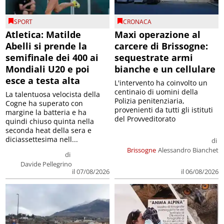
SPORT
CRONACA
Atletica: Matilde
Maxi operazione al
Abelli si prende la
carcere di Brissogne:
semifinale dei 400 ai
sequestrate armi
Mondiali U20 e poi
bianche e un cellulare
esce a testa alta
L'intervento ha coinvolto un
centinaio di uomini della
La talentuosa velocista della
Polizia penitenziaria,
Cogne ha superato con
provenienti da tutti gli istituti
margine la batteria e ha
del Provveditorato
quindi chiuso quinta nella
seconda heat della sera e
diciassettesima nell...
di
Brissogne
Alessandro Bianchet
di
Davide Pellegrino
il 07/08/2026
il 06/08/2026