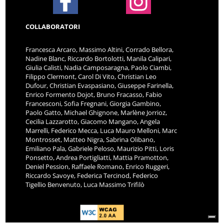
COLLABORATORI
Francesca Arcaro, Massimo Altini, Corrado Bellora,
Nadine Blanc, Riccardo Bortolotti, Manila Calipari,
Giulia Calisti, Nadia Camposaragna, Paolo Ciambi,
Filippo Clermont, Carol Di Vito, Christian Leo
Dufour, Christian Evaspasiano, Giuseppe Farinella,
Enrico Formento Dojot, Bruno Fracasso, Fabio
Francesconi, Sofia Fregnani, Giorgia Gambino,
Paolo Gatto, Michael Ghignone, Marlène Jorrioz,
Cecilia Lazzarotto, Giacomo Mangano, Angela
Marrelli, Federico Mecca, Luca Mauro Melloni, Marc
Montrosset, Matteo Nigra, Sabrina Olibano,
Emiliano Pala, Gabriele Peloso, Maurizio Pitti, Loris
Ponsetto, Andrea Portigliatti, Mattia Pramotton,
Deniel Pession, Raffaele Romano, Enrico Ruggeri,
Riccardo Savoye, Federica Tercinod, Federico
Tigellio Benvenuto, Luca Massimo Trifilò