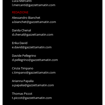
Luca Mercanti
l.mercanti@gazzettamatin.com
REDAZIONE
Alessandro Bianchet
a.bianchet@gazzettamatin.com
Danila Chenal
d.chenal@gazzettamatin.com
Erika David
e.david@gazzettamatin.com
Davide Pellegrino
d.pellegrino@gazzettamatin.com
Cinzia Timpano
c.timpano@gazzettamatin.com
Arianna Papalia
a.papalia@gazzettamatin.com
Thomas Piccot
t.piccot@gazzettamatin.com