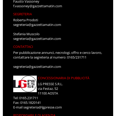
Fausto Vassoney
f.vassoney@gazzettamatin.com
SEGRETERIA
Roberta Prodoti
segreteria@gazzettamatin.com
Stefania Muscolo
segreteria@gazzettamatin.com
CONTATTACI
Per pubblicazione annunci, necrologi, offro e cerco lavoro,
contattare la segreteria al numero: 0165/231711
segreteria@gazzettamatin.com
CONCESSIONARIA DI PUBBLICITÀ
LG PRESSE S.R.L.
via Festaz, 52
11100 AOSTA
Tel: 0165.231711
Fax: 0165.1820141
E-mail
segreteria@lgpresse.com
RESPONSABILE DI AGENZIA