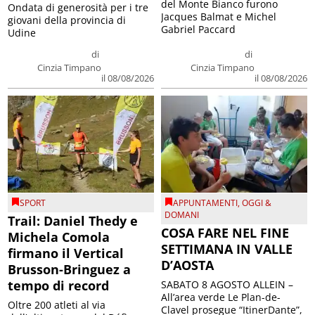
del Monte Bianco furono
Ondata di generosità per i tre
Jacques Balmat e Michel
giovani della provincia di
Gabriel Paccard
Udine
di
di
Cinzia Timpano
Cinzia Timpano
il 08/08/2026
il 08/08/2026
SPORT
APPUNTAMENTI
,
OGGI &
DOMANI
Trail: Daniel Thedy e
COSA FARE NEL FINE
Michela Comola
SETTIMANA IN VALLE
firmano il Vertical
D’AOSTA
Brusson-Bringuez a
tempo di record
SABATO 8 AGOSTO ALLEIN –
All’area verde Le Plan-de-
Oltre 200 atleti al via
Clavel prosegue “ItinerDante”,