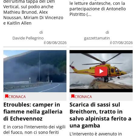
dell'ultima tappa del Défì
le letture dantesche, con la
Vertical, sul podio anche
partecipazione di Antonello
Mathieu Brunod, Alex
Pistritto (...
Noussan, Miriam Di Vincenzo
e Kaitlin Allen
di
di
Davide Pellegrino
gazzettamatin
il 08/08/2026
il 07/08/2026
CRONACA
CRONACA
Etroubles: camper in
Scarica di sassi sul
fiamme nella galleria
Breithorn, tratto in
di Echevennoz
salvo alpinista ferito a
una gamba
E in corso l'intervento dei vigili
del fuoco, non ci sono feriti
L'intervento è avvenuto in