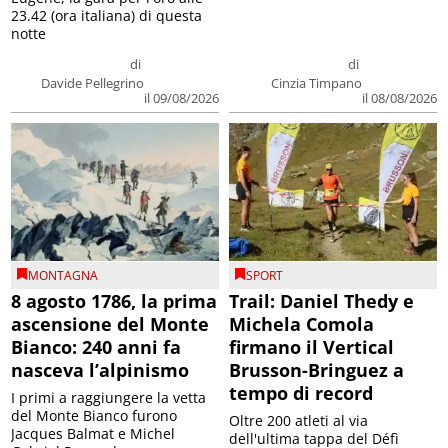
23.42 (ora italiana) di questa
notte
di
di
Davide Pellegrino
Cinzia Timpano
il 09/08/2026
il 08/08/2026
MONTAGNA
SPORT
8 agosto 1786, la prima
Trail: Daniel Thedy e
ascensione del Monte
Michela Comola
Bianco: 240 anni fa
firmano il Vertical
nasceva l’alpinismo
Brusson-Bringuez a
tempo di record
I primi a raggiungere la vetta
del Monte Bianco furono
Oltre 200 atleti al via
Jacques Balmat e Michel
dell'ultima tappa del Défì