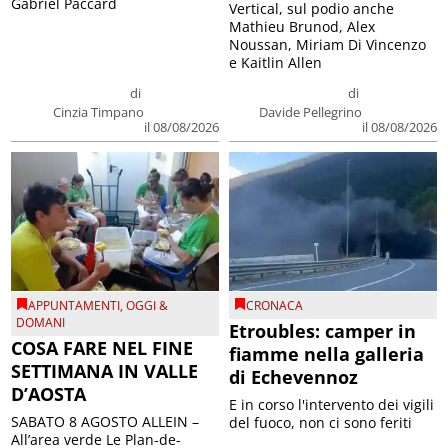
Gabriel Paccard
Vertical, sul podio anche
Mathieu Brunod, Alex
Noussan, Miriam Di Vincenzo
e Kaitlin Allen
di
di
Cinzia Timpano
Davide Pellegrino
il 08/08/2026
il 08/08/2026
APPUNTAMENTI
,
OGGI &
CRONACA
DOMANI
Etroubles: camper in
COSA FARE NEL FINE
fiamme nella galleria
SETTIMANA IN VALLE
di Echevennoz
D’AOSTA
E in corso l'intervento dei vigili
SABATO 8 AGOSTO ALLEIN –
del fuoco, non ci sono feriti
All’area verde Le Plan-de-