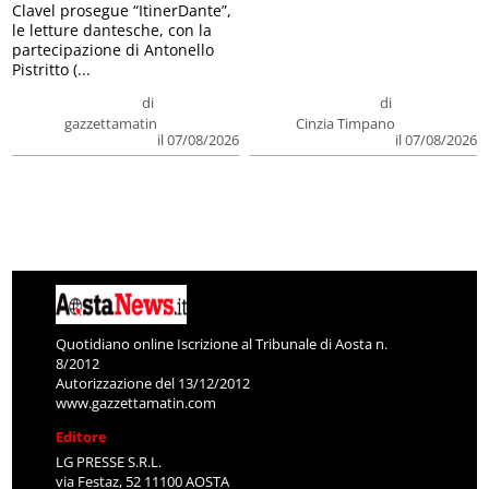
Clavel prosegue “ItinerDante”,
le letture dantesche, con la
partecipazione di Antonello
Pistritto (...
di
di
gazzettamatin
Cinzia Timpano
il 07/08/2026
il 07/08/2026
Quotidiano online Iscrizione al Tribunale di Aosta n.
8/2012
Autorizzazione del 13/12/2012
www.gazzettamatin.com
Editore
LG PRESSE S.R.L.
via Festaz, 52 11100 AOSTA