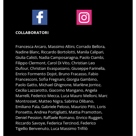
COLLABORATORI
Francesca Arcaro, Massimo Altini, Corrado Bellora,
Nadine Blanc, Riccardo Bortolotti, Manila Calipari,
Giulia Calisti, Nadia Camposaragna, Paolo Ciambi,
Filippo Clermont, Carol Di Vito, Christian Leo
Dufour, Christian Evaspasiano, Giuseppe Farinella,
Enrico Formento Dojot, Bruno Fracasso, Fabio
Francesconi, Sofia Fregnani, Giorgia Gambino,
Paolo Gatto, Michael Ghignone, Marlène Jorrioz,
Cecilia Lazzarotto, Giacomo Mangano, Angela
Marrelli, Federico Mecca, Luca Mauro Melloni, Marc
Montrosset, Matteo Nigra, Sabrina Olibano,
Emiliano Pala, Gabriele Peloso, Maurizio Pitti, Loris
Ponsetto, Andrea Portigliatti, Mattia Pramotton,
Deniel Pession, Raffaele Romano, Enrico Ruggeri,
Riccardo Savoye, Federica Tercinod, Federico
Tigellio Benvenuto, Luca Massimo Trifilò