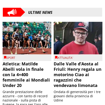
ULTIME NEWS
SPORT
ATTUALITA'
Atletica: Matilde
Dalle Valle d’Aosta al
Abelli vola in finale
Friuli: Henry regala un
con la 4×400
motorino Ciao ai
femminile ai Mondiali
ragazzini che
Under 20
vendevano limonata
Grande prestazione delle
Ondata di generosità per i tre
azzurre - con tanto di record
giovani della provincia di
nazionale - sulla pista di
Udine
Eugene, la gara per l'oro alle