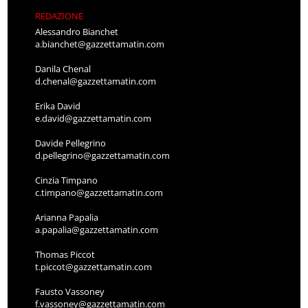
REDAZIONE
Alessandro Bianchet
a.bianchet@gazzettamatin.com
Danila Chenal
d.chenal@gazzettamatin.com
Erika David
e.david@gazzettamatin.com
Davide Pellegrino
d.pellegrino@gazzettamatin.com
Cinzia Timpano
c.timpano@gazzettamatin.com
Arianna Papalia
a.papalia@gazzettamatin.com
Thomas Piccot
t.piccot@gazzettamatin.com
Fausto Vassoney
f.vassoney@gazzettamatin.com