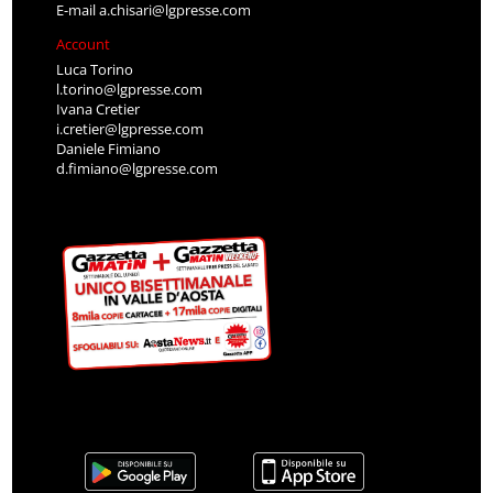
E-mail
a.chisari@lgpresse.com
Account
Luca Torino
l.torino@lgpresse.com
Ivana Cretier
i.cretier@lgpresse.com
Daniele Fimiano
d.fimiano@lgpresse.com