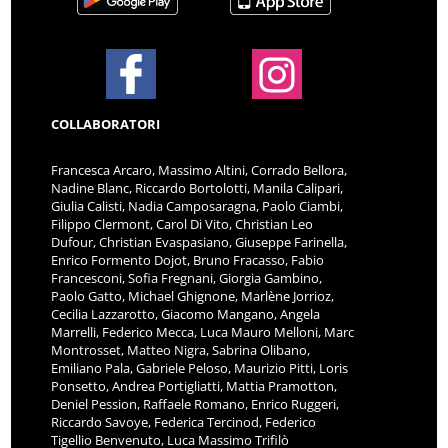
COLLABORATORI
Francesca Arcaro, Massimo Altini, Corrado Bellora,
Nadine Blanc, Riccardo Bortolotti, Manila Calipari,
Giulia Calisti, Nadia Camposaragna, Paolo Ciambi,
Filippo Clermont, Carol Di Vito, Christian Leo
Dufour, Christian Evaspasiano, Giuseppe Farinella,
Enrico Formento Dojot, Bruno Fracasso, Fabio
Francesconi, Sofia Fregnani, Giorgia Gambino,
Paolo Gatto, Michael Ghignone, Marlène Jorrioz,
Cecilia Lazzarotto, Giacomo Mangano, Angela
Marrelli, Federico Mecca, Luca Mauro Melloni, Marc
Montrosset, Matteo Nigra, Sabrina Olibano,
Emiliano Pala, Gabriele Peloso, Maurizio Pitti, Loris
Ponsetto, Andrea Portigliatti, Mattia Pramotton,
Deniel Pession, Raffaele Romano, Enrico Ruggeri,
Riccardo Savoye, Federica Tercinod, Federico
Tigellio Benvenuto, Luca Massimo Trifilò