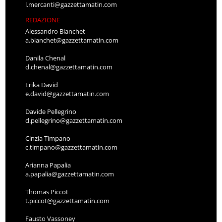
l.mercanti@gazzettamatin.com
REDAZIONE
Alessandro Bianchet
a.bianchet@gazzettamatin.com
Danila Chenal
d.chenal@gazzettamatin.com
Erika David
e.david@gazzettamatin.com
Davide Pellegrino
d.pellegrino@gazzettamatin.com
Cinzia Timpano
c.timpano@gazzettamatin.com
Arianna Papalia
a.papalia@gazzettamatin.com
Thomas Piccot
t.piccot@gazzettamatin.com
Fausto Vassoney