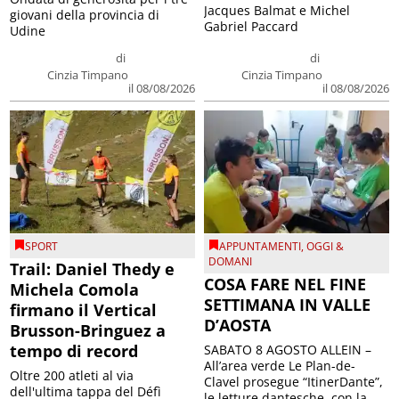
Jacques Balmat e Michel
giovani della provincia di
Gabriel Paccard
Udine
di
di
Cinzia Timpano
Cinzia Timpano
il 08/08/2026
il 08/08/2026
SPORT
APPUNTAMENTI
,
OGGI &
DOMANI
Trail: Daniel Thedy e
COSA FARE NEL FINE
Michela Comola
SETTIMANA IN VALLE
firmano il Vertical
D’AOSTA
Brusson-Bringuez a
tempo di record
SABATO 8 AGOSTO ALLEIN –
All’area verde Le Plan-de-
Oltre 200 atleti al via
Clavel prosegue “ItinerDante”,
dell'ultima tappa del Défì
le letture dantesche, con la