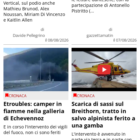
Vertical, sul podio anche
partecipazione di Antonello
Mathieu Brunod, Alex
Pistritto (...
Noussan, Miriam Di Vincenzo
e Kaitlin Allen
di
di
Davide Pellegrino
gazzettamatin
il 08/08/2026
il 07/08/2026
CRONACA
CRONACA
Etroubles: camper in
Scarica di sassi sul
fiamme nella galleria
Breithorn, tratto in
di Echevennoz
salvo alpinista ferito a
una gamba
E in corso l'intervento dei vigili
del fuoco, non ci sono feriti
L'intervento è avvenuto in
parte via terra e in parte con