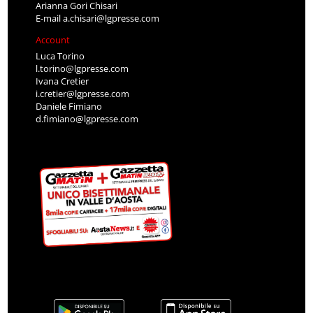
Arianna Gori Chisari
E-mail
a.chisari@lgpresse.com
Account
Luca Torino
l.torino@lgpresse.com
Ivana Cretier
i.cretier@lgpresse.com
Daniele Fimiano
d.fimiano@lgpresse.com