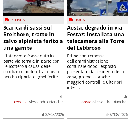
CRONACA
COMUNI
Scarica di sassi sul
Aosta, degrado in via
Breithorn, tratto in
Festaz: installata una
salvo alpinista ferito a
telecamera alla Torre
una gamba
del Lebbroso
L'intervento è avvenuto in
Prime contromosse
parte via terra e in parte con
dell'amministrazione
l'elicottero a causa delle
comunale dopo l'esposto
condizioni meteo. L'alpinista
presentato da residenti della
non ha riportato gravi ferite
zona; promessi anche
maggiori controlli e ulteriori
inter...
di
di
cervinia
Alessandro Bianchet
Aosta
Alessandro Bianchet
il 07/08/2026
il 07/08/2026