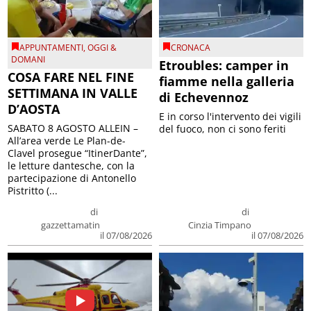
APPUNTAMENTI
,
OGGI &
CRONACA
DOMANI
Etroubles: camper in
COSA FARE NEL FINE
fiamme nella galleria
SETTIMANA IN VALLE
di Echevennoz
D’AOSTA
E in corso l'intervento dei vigili
SABATO 8 AGOSTO ALLEIN –
del fuoco, non ci sono feriti
All’area verde Le Plan-de-
Clavel prosegue “ItinerDante”,
le letture dantesche, con la
partecipazione di Antonello
Pistritto (...
di
di
gazzettamatin
Cinzia Timpano
il 07/08/2026
il 07/08/2026