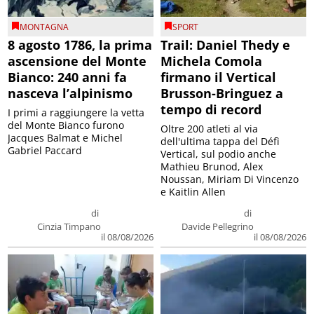
MONTAGNA
SPORT
8 agosto 1786, la prima
Trail: Daniel Thedy e
ascensione del Monte
Michela Comola
Bianco: 240 anni fa
firmano il Vertical
nasceva l’alpinismo
Brusson-Bringuez a
tempo di record
I primi a raggiungere la vetta
del Monte Bianco furono
Oltre 200 atleti al via
Jacques Balmat e Michel
dell'ultima tappa del Défì
Gabriel Paccard
Vertical, sul podio anche
Mathieu Brunod, Alex
Noussan, Miriam Di Vincenzo
e Kaitlin Allen
di
di
Cinzia Timpano
Davide Pellegrino
il 08/08/2026
il 08/08/2026