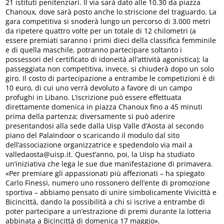
21 istituti penitenziari. Il via sarà dato alle 10.30 da piazza
Chanoux, dove sarà posto anche lo striscione del traguardo. La
gara competitiva si snoderà lungo un percorso di 3.000 metri
da ripetere quattro volte per un totale di 12 chilometri (a
essere premiati saranno i primi dieci della classifica femminile
e di quella maschile, potranno partecipare soltanto i
possessori del certificato di idoneità all’attività agonistica); la
passeggiata non competitiva, invece, si chiuderà dopo un solo
giro. Il costo di partecipazione a entrambe le competizioni è di
10 euro, di cui uno verrà devoluto a favore di un campo
profughi in Libano. L’iscrizione può essere effettuata
direttamente domenica in piazza Chanoux fino a 45 minuti
prima della partenza; diversamente si può aderire
presentandosi alla sede dalla Uisp Valle d’Aosta al secondo
piano del PalaIndoor o scaricando il modulo dal sito
dell’associazione organizzatrice e spedendolo via mail a
valledaosta@uisp.it. Quest’anno, poi, la Uisp ha studiato
un’iniziativa che lega le sue due manifestazione di primavera.
«Per premiare gli appassionati più affezionati – ha spiegato
Carlo Finessi, numero uno rossonero dell’ente di promozione
sportiva – abbiamo pensato di unire simbolicamente Vivicittà e
Bicincittà, dando la possibilità a chi si iscrive a entrambe di
poter partecipare a un’estrazione di premi durante la lotteria
abbinata a Bicincittà di domenica 17 maggio».