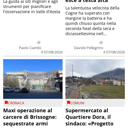
esce a testa alta
La guida ai siti migliori e agli
strumenti per pianificare
La talentuosa velocista della
l'osservazione in Valle d'Aosta
Cogne ha superato con
margine la batteria e ha
quindi chiuso quinta nella
seconda heat della sera e
diciassettesima nell...
di
di
Paolo Ciambi
Davide Pellegrino
il 07/08/2026
il 07/08/2026
CRONACA
COMUNI
Maxi operazione al
Supermercato al
carcere di Brissogne:
Quartiere Dora, il
sequestrate armi
sindaco: «Progetto