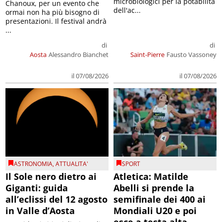
microbiologici per la potabilità
Chanoux, per un evento che
dell'ac...
ormai non ha più bisogno di
presentazioni. Il festival andrà
...
di
di
Aosta
Alessandro Bianchet
Saint-Pierre
Fausto Vassoney
il 07/08/2026
il 07/08/2026
ASTRONOMIA
,
ATTUALITA'
SPORT
Il Sole nero dietro ai
Atletica: Matilde
Giganti: guida
Abelli si prende la
all’eclissi del 12 agosto
semifinale dei 400 ai
in Valle d’Aosta
Mondiali U20 e poi