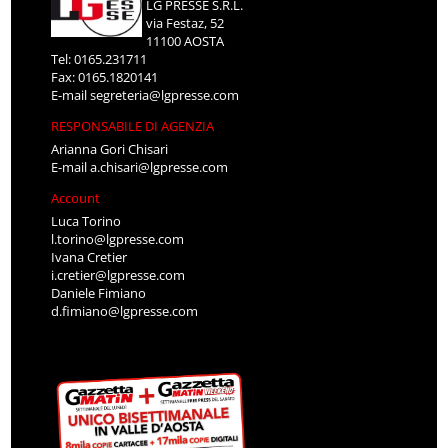
LG PRESSE S.R.L.
via Festaz, 52
11100 AOSTA
Tel: 0165.231711
Fax: 0165.1820141
E-mail
segreteria@lgpresse.com
RESPONSABILE DI AGENZIA
Arianna Gori Chisari
E-mail
a.chisari@lgpresse.com
Account
Luca Torino
l.torino@lgpresse.com
Ivana Cretier
i.cretier@lgpresse.com
Daniele Fimiano
d.fimiano@lgpresse.com