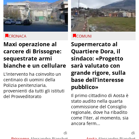
CRONACA
COMUNI
Maxi operazione al
Supermercato al
carcere di Brissogne:
Quartiere Dora, il
sequestrate armi
sindaco: «Progetto
bianche e un cellulare
sarà valutato con
grande rigore, sulla
L'intervento ha coinvolto un
base dell’interesse
centinaio di uomini della
Polizia penitenziaria,
pubblico»
provenienti da tutti gli istituti
Il primo cittadino di Aosta è
del Provveditorato
stato audito nella quarta
commissione del Consiglio
regionale, dove ha ribadito
come l'iter, al momento, sia
ancora ferm...
di
di
Brissogne
Alessandro Bianchet
Aosta
Alessandro Bianchet