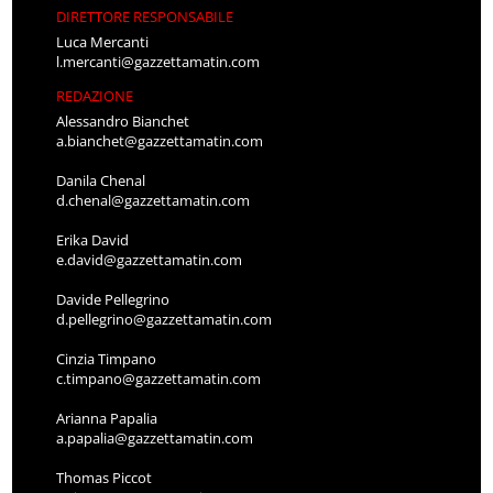
DIRETTORE RESPONSABILE
Luca Mercanti
l.mercanti@gazzettamatin.com
REDAZIONE
Alessandro Bianchet
a.bianchet@gazzettamatin.com
Danila Chenal
d.chenal@gazzettamatin.com
Erika David
e.david@gazzettamatin.com
Davide Pellegrino
d.pellegrino@gazzettamatin.com
Cinzia Timpano
c.timpano@gazzettamatin.com
Arianna Papalia
a.papalia@gazzettamatin.com
Thomas Piccot