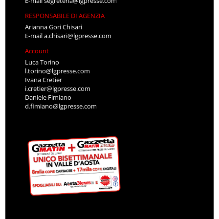
E-mail
segreteria@lgpresse.com
RESPONSABILE DI AGENZIA
Arianna Gori Chisari
E-mail
a.chisari@lgpresse.com
Account
Luca Torino
l.torino@lgpresse.com
Ivana Cretier
i.cretier@lgpresse.com
Daniele Fimiano
d.fimiano@lgpresse.com