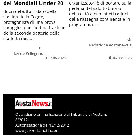
dei Mondiali Under 20
organizzatori è di portare sulla
pedana del salotto buono
Buon debutto iridato della
della città alcuni atleti reduci
stellina della Cogne,
dalla rassegna continentale in
protagonista di una prova
programma ...
coraggiosa nell'ultima frazione
della seconda batteria della
staffetta mist...
di
Redazione Aostanews.it
di
Davide Pellegrino
il 06/08/2026
il 06/08/2026
Quotidiano online Iscrizione al Tribunale di Aosta n.
8/2012
Autorizzazione del 13/12/2012
www.gazzettamatin.com