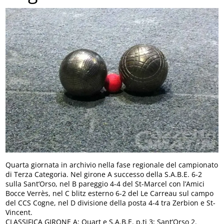
Quarta giornata in archivio nella fase regionale del campionato
di Terza Categoria. Nel girone A successo della S.A.B.E. 6-2
sulla Sant’Orso, nel B pareggio 4-4 del St-Marcel con l’Amici
Bocce Verrès, nel C blitz esterno 6-2 del Le Carreau sul campo
del CCS Cogne, nel D divisione della posta 4-4 tra Zerbion e St-
Vincent.
CLASSIFICA GIRONE A: Quart e S.A.B.E. p.ti 3; Sant’Orso 2.