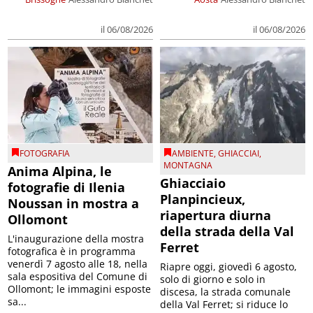
il 06/08/2026
il 06/08/2026
FOTOGRAFIA
AMBIENTE
,
GHIACCIAI
,
MONTAGNA
Anima Alpina, le
Ghiacciaio
fotografie di Ilenia
Planpincieux,
Noussan in mostra a
riapertura diurna
Ollomont
della strada della Val
L'inaugurazione della mostra
Ferret
fotografica è in programma
venerdì 7 agosto alle 18, nella
Riapre oggi, giovedì 6 agosto,
sala espositiva del Comune di
solo di giorno e solo in
Ollomont; le immagini esposte
discesa, la strada comunale
sa...
della Val Ferret; si riduce lo