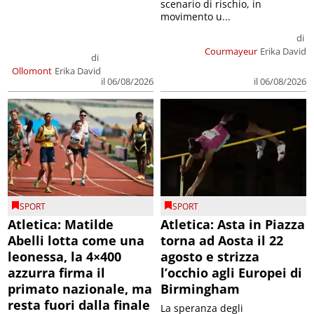
scenario di rischio, in
movimento u...
di
Courmayeur
Erika David
di
Ollomont
Erika David
il 06/08/2026
il 06/08/2026
SPORT
SPORT
Atletica: Matilde
Atletica: Asta in Piazza
Abelli lotta come una
torna ad Aosta il 22
leonessa, la 4×400
agosto e strizza
azzurra firma il
l’occhio agli Europei di
primato nazionale, ma
Birmingham
resta fuori dalla finale
La speranza degli