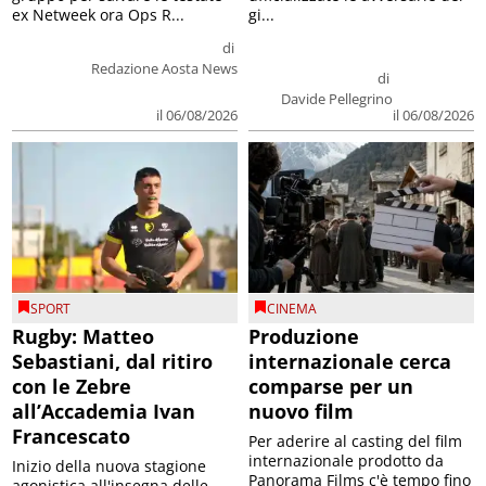
ex Netweek ora Ops R...
gi...
di
Redazione Aosta News
di
Davide Pellegrino
il 06/08/2026
il 06/08/2026
SPORT
CINEMA
Rugby: Matteo
Produzione
Sebastiani, dal ritiro
internazionale cerca
con le Zebre
comparse per un
all’Accademia Ivan
nuovo film
Francescato
Per aderire al casting del film
internazionale prodotto da
Inizio della nuova stagione
Panorama Films c'è tempo fino
agonistica all'insegna delle