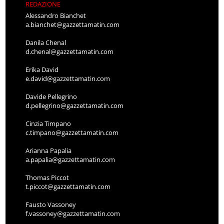
REDAZIONE
Alessandro Bianchet
a.bianchet@gazzettamatin.com
Danila Chenal
d.chenal@gazzettamatin.com
Erika David
e.david@gazzettamatin.com
Davide Pellegrino
d.pellegrino@gazzettamatin.com
Cinzia Timpano
c.timpano@gazzettamatin.com
Arianna Papalia
a.papalia@gazzettamatin.com
Thomas Piccot
t.piccot@gazzettamatin.com
Fausto Vassoney
f.vassoney@gazzettamatin.com