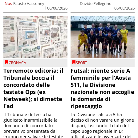
Nus
Fausto Vassoney
Davide Pellegrino
il 06/08/2026
il 06/08/2026
CRONACA
SPORT
Terremoto editoria: il
Futsal: niente serie A
Tribunale boccia il
femminile per l’Aosta
concordato delle
511, la Divisione
testate Ops (ex
nazionale non accoglie
Netweek); si dimette
la domanda di
l’ad
ripescaggio
Il Tribunale di Lecco ha
La Divisione calcio a 5 ha
giudicato inammissibile la
deciso di non varare un girone
domanda di concordato
dispari, lasciando il club del
preventivo presentata dal
capoluogo regionale in B;
gruppo per salvare le testate
ufficializzate le avversarie dei