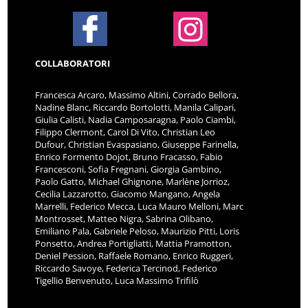
COLLABORATORI
Francesca Arcaro, Massimo Altini, Corrado Bellora,
Nadine Blanc, Riccardo Bortolotti, Manila Calipari,
Giulia Calisti, Nadia Camposaragna, Paolo Ciambi,
Filippo Clermont, Carol Di Vito, Christian Leo
Dufour, Christian Evaspasiano, Giuseppe Farinella,
Enrico Formento Dojot, Bruno Fracasso, Fabio
Francesconi, Sofia Fregnani, Giorgia Gambino,
Paolo Gatto, Michael Ghignone, Marlène Jorrioz,
Cecilia Lazzarotto, Giacomo Mangano, Angela
Marrelli, Federico Mecca, Luca Mauro Melloni, Marc
Montrosset, Matteo Nigra, Sabrina Olibano,
Emiliano Pala, Gabriele Peloso, Maurizio Pitti, Loris
Ponsetto, Andrea Portigliatti, Mattia Pramotton,
Deniel Pession, Raffaele Romano, Enrico Ruggeri,
Riccardo Savoye, Federica Tercinod, Federico
Tigellio Benvenuto, Luca Massimo Trifilò