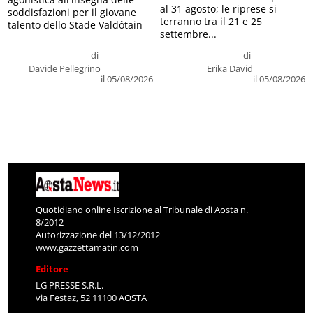
al 31 agosto; le riprese si
soddisfazioni per il giovane
terranno tra il 21 e 25
talento dello Stade Valdôtain
settembre...
di
di
Davide Pellegrino
Erika David
il 05/08/2026
il 05/08/2026
Quotidiano online Iscrizione al Tribunale di Aosta n.
8/2012
Autorizzazione del 13/12/2012
www.gazzettamatin.com
Editore
LG PRESSE S.R.L.
via Festaz, 52 11100 AOSTA