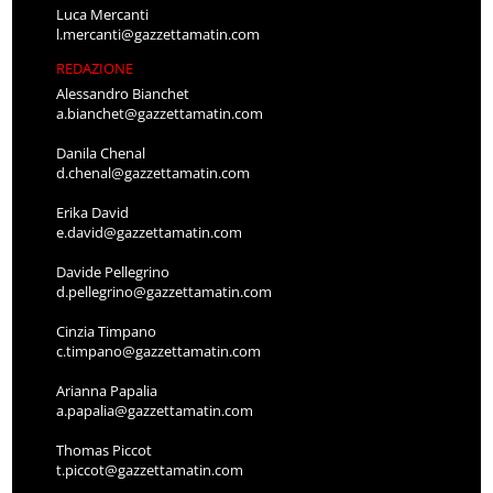
Luca Mercanti
l.mercanti@gazzettamatin.com
REDAZIONE
Alessandro Bianchet
a.bianchet@gazzettamatin.com
Danila Chenal
d.chenal@gazzettamatin.com
Erika David
e.david@gazzettamatin.com
Davide Pellegrino
d.pellegrino@gazzettamatin.com
Cinzia Timpano
c.timpano@gazzettamatin.com
Arianna Papalia
a.papalia@gazzettamatin.com
Thomas Piccot
t.piccot@gazzettamatin.com