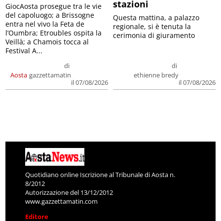
stazioni
GiocAosta prosegue tra le vie
del capoluogo; a Brissogne
Questa mattina, a palazzo
entra nel vivo la Feta de
regionale, si è tenuta la
l’Oumbra; Etroubles ospita la
cerimonia di giuramento
Veillà; a Chamois tocca al
Festival A...
di
di
Aosta
gazzettamatin
ethienne bredy
il 07/08/2026
il 07/08/2026
Quotidiano online Iscrizione al Tribunale di Aosta n.
8/2012
Autorizzazione del 13/12/2012
www.gazzettamatin.com
Editore