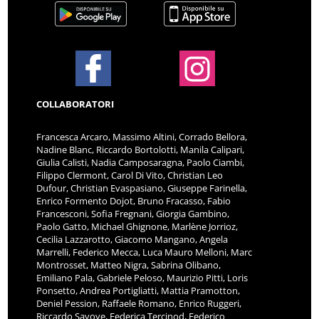
COLLABORATORI
Francesca Arcaro, Massimo Altini, Corrado Bellora,
Nadine Blanc, Riccardo Bortolotti, Manila Calipari,
Giulia Calisti, Nadia Camposaragna, Paolo Ciambi,
Filippo Clermont, Carol Di Vito, Christian Leo
Dufour, Christian Evaspasiano, Giuseppe Farinella,
Enrico Formento Dojot, Bruno Fracasso, Fabio
Francesconi, Sofia Fregnani, Giorgia Gambino,
Paolo Gatto, Michael Ghignone, Marlène Jorrioz,
Cecilia Lazzarotto, Giacomo Mangano, Angela
Marrelli, Federico Mecca, Luca Mauro Melloni, Marc
Montrosset, Matteo Nigra, Sabrina Olibano,
Emiliano Pala, Gabriele Peloso, Maurizio Pitti, Loris
Ponsetto, Andrea Portigliatti, Mattia Pramotton,
Deniel Pession, Raffaele Romano, Enrico Ruggeri,
Riccardo Savoye, Federica Tercinod, Federico