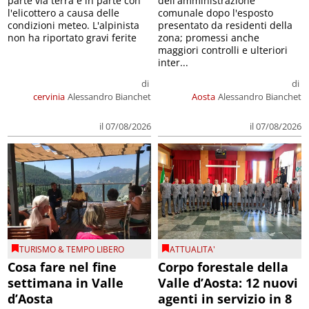
parte via terra e in parte con
dell'amministrazione
l'elicottero a causa delle
comunale dopo l'esposto
condizioni meteo. L'alpinista
presentato da residenti della
non ha riportato gravi ferite
zona; promessi anche
maggiori controlli e ulteriori
inter...
di
di
cervinia
Alessandro Bianchet
Aosta
Alessandro Bianchet
il 07/08/2026
il 07/08/2026
TURISMO & TEMPO LIBERO
ATTUALITA'
Cosa fare nel fine
Corpo forestale della
settimana in Valle
Valle d’Aosta: 12 nuovi
d’Aosta
agenti in servizio in 8