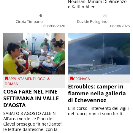
Noussan, Miriam Di Vincenzo
e Kaitlin Allen
di
di
Cinzia Timpano
Davide Pellegrino
il 08/08/2026
il 08/08/2026
APPUNTAMENTI
,
OGGI &
CRONACA
DOMANI
Etroubles: camper in
COSA FARE NEL FINE
fiamme nella galleria
SETTIMANA IN VALLE
di Echevennoz
D’AOSTA
E in corso l'intervento dei vigili
SABATO 8 AGOSTO ALLEIN –
del fuoco, non ci sono feriti
All’area verde Le Plan-de-
Clavel prosegue “ItinerDante”,
le letture dantesche, con la