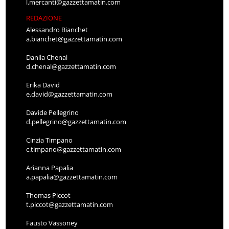
l.mercanti@gazzettamatin.com
REDAZIONE
Alessandro Bianchet
a.bianchet@gazzettamatin.com
Danila Chenal
d.chenal@gazzettamatin.com
Erika David
e.david@gazzettamatin.com
Davide Pellegrino
d.pellegrino@gazzettamatin.com
Cinzia Timpano
c.timpano@gazzettamatin.com
Arianna Papalia
a.papalia@gazzettamatin.com
Thomas Piccot
t.piccot@gazzettamatin.com
Fausto Vassoney