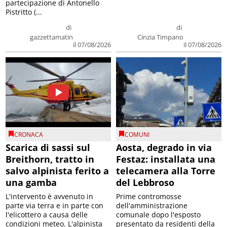
partecipazione di Antonello
Pistritto (...
di
di
gazzettamatin
Cinzia Timpano
il 07/08/2026
il 07/08/2026
CRONACA
COMUNI
Scarica di sassi sul
Aosta, degrado in via
Breithorn, tratto in
Festaz: installata una
salvo alpinista ferito a
telecamera alla Torre
una gamba
del Lebbroso
L'intervento è avvenuto in
Prime contromosse
parte via terra e in parte con
dell'amministrazione
l'elicottero a causa delle
comunale dopo l'esposto
condizioni meteo. L'alpinista
presentato da residenti della