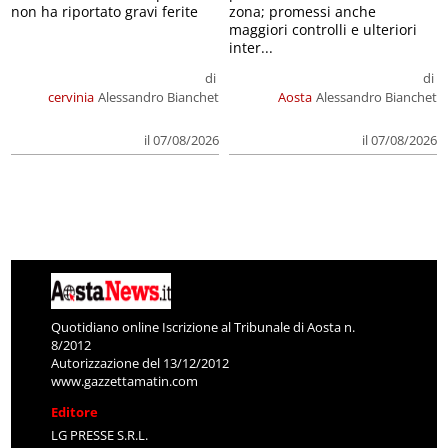
non ha riportato gravi ferite
zona; promessi anche
maggiori controlli e ulteriori
inter...
di
di
cervinia
Alessandro Bianchet
Aosta
Alessandro Bianchet
il 07/08/2026
il 07/08/2026
Quotidiano online Iscrizione al Tribunale di Aosta n.
8/2012
Autorizzazione del 13/12/2012
www.gazzettamatin.com
Editore
LG PRESSE S.R.L.