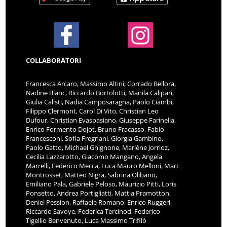
COLLABORATORI
Francesca Arcaro, Massimo Altini, Corrado Bellora,
Nadine Blanc, Riccardo Bortolotti, Manila Calipari,
Giulia Calisti, Nadia Camposaragna, Paolo Ciambi,
Filippo Clermont, Carol Di Vito, Christian Leo
Dufour, Christian Evaspasiano, Giuseppe Farinella,
Enrico Formento Dojot, Bruno Fracasso, Fabio
Francesconi, Sofia Fregnani, Giorgia Gambino,
Paolo Gatto, Michael Ghignone, Marlène Jorrioz,
Cecilia Lazzarotto, Giacomo Mangano, Angela
Marrelli, Federico Mecca, Luca Mauro Melloni, Marc
Montrosset, Matteo Nigra, Sabrina Olibano,
Emiliano Pala, Gabriele Peloso, Maurizio Pitti, Loris
Ponsetto, Andrea Portigliatti, Mattia Pramotton,
Deniel Pession, Raffaele Romano, Enrico Ruggeri,
Riccardo Savoye, Federica Tercinod, Federico
Tigellio Benvenuto, Luca Massimo Trifilò