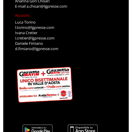
Arianna Gori Chisari
E-mail
a.chisari@lgpresse.com
Account
Luca Torino
l.torino@lgpresse.com
Ivana Cretier
i.cretier@lgpresse.com
Daniele Fimiano
d.fimiano@lgpresse.com