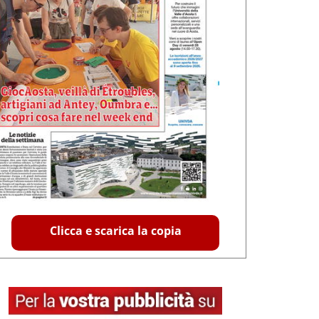
Clicca e scarica la copia