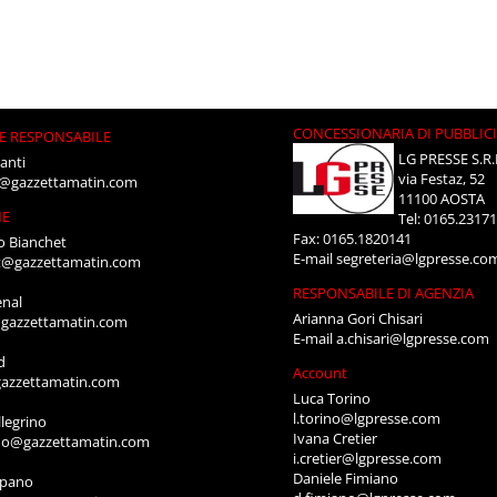
CONCESSIONARIA DI PUBBLIC
E RESPONSABILE
LG PRESSE S.R.
anti
via Festaz, 52
i@gazzettamatin.com
11100 AOSTA
NE
Tel: 0165.2317
Fax: 0165.1820141
o Bianchet
E-mail
segreteria@lgpresse.co
t@gazzettamatin.com
RESPONSABILE DI AGENZIA
enal
Arianna Gori Chisari
gazzettamatin.com
E-mail
a.chisari@lgpresse.com
d
Account
azzettamatin.com
Luca Torino
l.torino@lgpresse.com
legrino
Ivana Cretier
ino@gazzettamatin.com
i.cretier@lgpresse.com
Daniele Fimiano
mpano