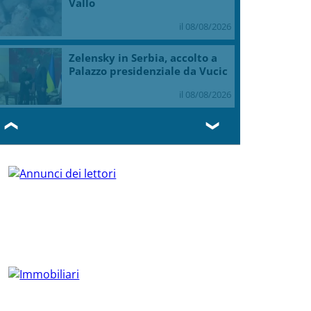
Vallo
il 08/08/2026
Zelensky in Serbia, accolto a
Palazzo presidenziale da Vucic
il 08/08/2026
❮
❯