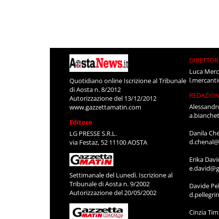
DIRETTOR
Luca Merc
l.mercant
Quotidiano online Iscrizione al Tribunale
di Aosta n. 8/2012
REDAZIO
Autorizzazione del 13/12/2012
Alessandr
www.gazzettamatin.com
a.bianche
Editore
Danila Ch
LG PRESSE S.R.L.
d.chenal@
via Festaz, 52 11100 AOSTA
Erika Davi
e.david@g
Settimanale del Lunedì. Iscrizione al
Tribunale di Aosta n. 9/2002
Davide Pel
Autorizzazione del 20/05/2002
d.pellegr
Cinzia Ti