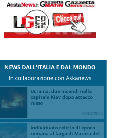
NEWS DALL'ITALIA E DAL MONDO
In collaborazione con Askanews
Ucraina, due incendi nella
capitale Kiev dopo attacco
russo
il 08/08/2026
Individuato relitto di epoca
romana al largo di Mazara del