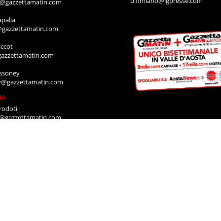
d.fimiano@lgpresse.com
o@gazzettamatin.com
apalia
@gazzettamatin.com
ccot
gazzettamatin.com
ssoney
y@gazzettamatin.com
IA
rodoti
a@gazzettamatin.com
Muscolo
a@gazzettamatin.com
ACI
cazione annunci, necrologi, offro e
ro, contattare la segreteria al numero:
711
a@gazzettamatin.com