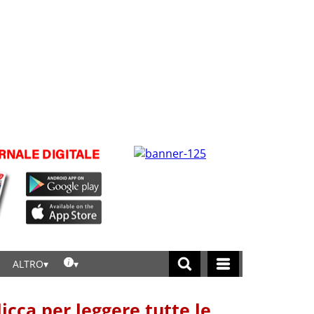
ALTRO
licca per leggere tutte le