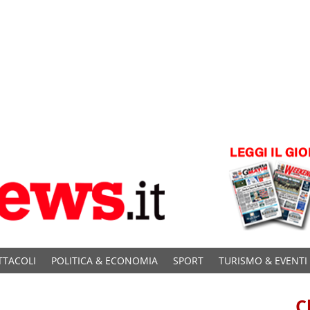
TTACOLI
POLITICA & ECONOMIA
SPORT
TURISMO & EVENTI
C