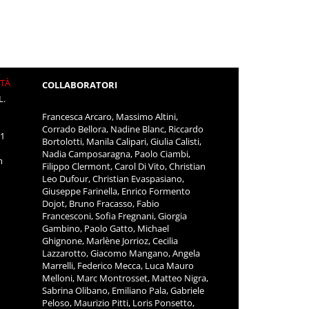
ITÀ
COLLABORATORI
L.
Francesca Arcaro, Massimo Altini,
Corrado Bellora, Nadine Blanc, Riccardo
11
Bortolotti, Manila Calipari, Giulia Calisti,
Nadia Camposaragna, Paolo Ciambi,
m
Filippo Clermont, Carol Di Vito, Christian
Leo Dufour, Christian Evaspasiano,
Giuseppe Farinella, Enrico Formento
Dojot, Bruno Fracasso, Fabio
Francesconi, Sofia Fregnani, Giorgia
Gambino, Paolo Gatto, Michael
Ghignone, Marlène Jorrioz, Cecilia
Lazzarotto, Giacomo Mangano, Angela
Marrelli, Federico Mecca, Luca Mauro
Melloni, Marc Montrosset, Matteo Nigra,
Sabrina Olibano, Emiliano Pala, Gabriele
Peloso, Maurizio Pitti, Loris Ponsetto,