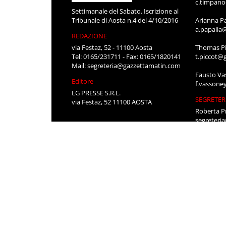
c.timpan
Settimanale del Sabato. Iscrizione al
Tribunale di Aosta n.4 del 4/10/2016
Arianna P
a.papalia
REDAZIONE
via Festaz, 52 - 11100 Aosta
Thomas Pi
Tel: 0165/231711 - Fax: 0165/1820141
t.piccot@
Mail:
segreteria@gazzettamatin.com
Fausto Va
Editore
f.vassone
LG PRESSE S.R.L.
SEGRETER
via Festaz, 52 11100 AOSTA
Roberta P
segreteri
Stefania 
segreteri
CONTATT
Per pubbli
cerco lavo
0165/231
segreteri