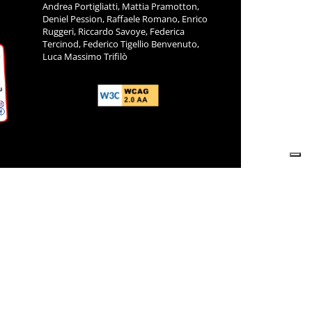
Andrea Portigliatti, Mattia Pramotton,
Deniel Pession, Raffaele Romano, Enrico
Ruggeri, Riccardo Savoye, Federica
Tercinod, Federico Tigellio Benvenuto,
Luca Massimo Trifilò