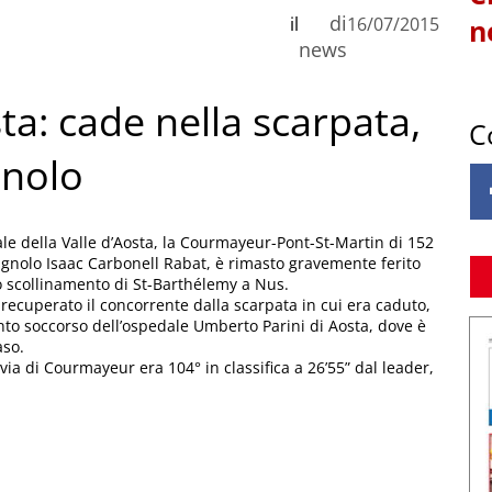
di
il
16/07/2015
n
news
sta: cade nella scarpata,
C
gnolo
nale della Valle d’Aosta, la Courmayeur-Pont-St-Martin di 152
gnolo Isaac Carbonell Rabat, è rimasto gravemente ferito
o scollinamento di St-Barthélemy a Nus.
 recuperato il concorrente dalla scarpata in cui era caduto,
nto soccorso dell’ospedale Umberto Parini di Aosta, dove è
aso.
via di Courmayeur era 104° in classifica a 26’55” dal leader,