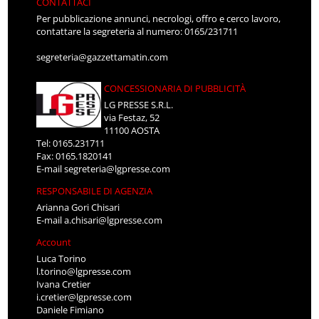
CONTATTACI
Per pubblicazione annunci, necrologi, offro e cerco lavoro,
contattare la segreteria al numero: 0165/231711
segreteria@gazzettamatin.com
CONCESSIONARIA DI PUBBLICITÀ
LG PRESSE S.R.L.
via Festaz, 52
11100 AOSTA
Tel: 0165.231711
Fax: 0165.1820141
E-mail
segreteria@lgpresse.com
RESPONSABILE DI AGENZIA
Arianna Gori Chisari
E-mail
a.chisari@lgpresse.com
Account
Luca Torino
l.torino@lgpresse.com
Ivana Cretier
i.cretier@lgpresse.com
Daniele Fimiano