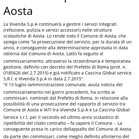
Aosta
La Vivenda S.p.A continuerà a gestire i servizi integrati
(refezione, pulizia e servizi accessori) nelle strutture
scolastiche di Aosta. Lo rende noto il Comune di Aosta, che
spiega come “la prosecuzione del servizio, per la durata di un
anno, è conseguente alla determinazione approvata in data
odierna dal Comune di Aosta. Latto fa seguito al
commissariamento, attraverso la straordinaria e temporanea
gestione, definito con decreto del Prefetto di Roma (prot. n.
0185626 del 2.7.2015) e già notificato a Cascina Global service
S.R.l. e Vivenda S.p.A in data 2.7.2015”.
“Il 13 luglio lamministrazione comunale, avuta notizia del
commissariamento nei giorni precedenti, ha scritto ai
commissari, nominati dal Prefetto di Roma, in relazione alla
possibilità di una prosecuzione del rapporto di servizio tra
Comune di Aosta e lATI tra Vivenda S.p.A e La Cascina Global
Service s.r.l, per il secondo ed ultimo anno scolastico di
ripetibilità del citato contratto – fa sapere il Comune -. La
conseguente presa in carico dellappalto del Comune di Aosta
da parte dei commissari, come meglio definito allinterno del