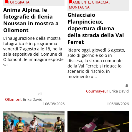
FOTOGRAFIA
AMBIENTE
,
GHIACCIAI
,
MONTAGNA
Anima Alpina, le
Ghiacciaio
fotografie di Ilenia
Planpincieux,
Noussan in mostra a
riapertura diurna
Ollomont
della strada della Val
L'inaugurazione della mostra
Ferret
fotografica è in programma
venerdì 7 agosto alle 18, nella
Riapre oggi, giovedì 6 agosto,
sala espositiva del Comune di
solo di giorno e solo in
Ollomont; le immagini esposte
discesa, la strada comunale
sa...
della Val Ferret; si riduce lo
scenario di rischio, in
movimento u...
di
Courmayeur
Erika David
di
Ollomont
Erika David
il 06/08/2026
il 06/08/2026