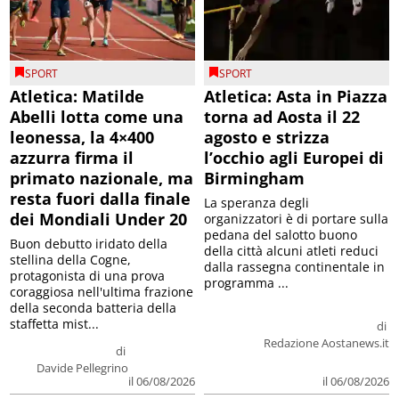
SPORT
SPORT
Atletica: Matilde
Atletica: Asta in Piazza
Abelli lotta come una
torna ad Aosta il 22
leonessa, la 4×400
agosto e strizza
azzurra firma il
l’occhio agli Europei di
primato nazionale, ma
Birmingham
resta fuori dalla finale
La speranza degli
dei Mondiali Under 20
organizzatori è di portare sulla
pedana del salotto buono
Buon debutto iridato della
della città alcuni atleti reduci
stellina della Cogne,
dalla rassegna continentale in
protagonista di una prova
programma ...
coraggiosa nell'ultima frazione
della seconda batteria della
staffetta mist...
di
Redazione Aostanews.it
di
Davide Pellegrino
il 06/08/2026
il 06/08/2026