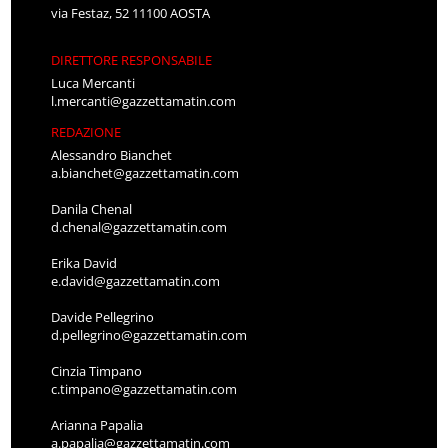
via Festaz, 52 11100 AOSTA
DIRETTORE RESPONSABILE
Luca Mercanti
l.mercanti@gazzettamatin.com
REDAZIONE
Alessandro Bianchet
a.bianchet@gazzettamatin.com
Danila Chenal
d.chenal@gazzettamatin.com
Erika David
e.david@gazzettamatin.com
Davide Pellegrino
d.pellegrino@gazzettamatin.com
Cinzia Timpano
c.timpano@gazzettamatin.com
Arianna Papalia
a.papalia@gazzettamatin.com