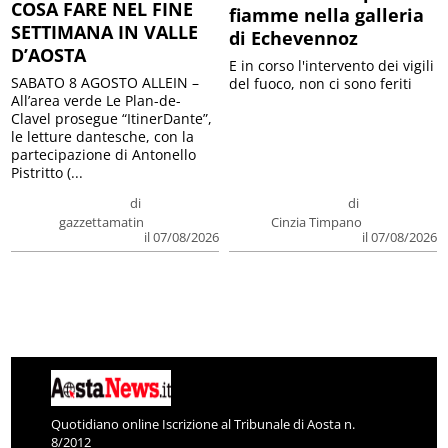
COSA FARE NEL FINE
fiamme nella galleria
SETTIMANA IN VALLE
di Echevennoz
D’AOSTA
E in corso l'intervento dei vigili
SABATO 8 AGOSTO ALLEIN –
del fuoco, non ci sono feriti
All’area verde Le Plan-de-
Clavel prosegue “ItinerDante”,
le letture dantesche, con la
partecipazione di Antonello
Pistritto (...
di
di
gazzettamatin
Cinzia Timpano
il 07/08/2026
il 07/08/2026
Quotidiano online Iscrizione al Tribunale di Aosta n.
8/2012