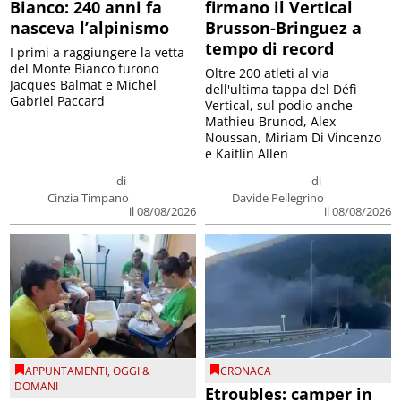
Bianco: 240 anni fa
firmano il Vertical
nasceva l’alpinismo
Brusson-Bringuez a
tempo di record
I primi a raggiungere la vetta
del Monte Bianco furono
Oltre 200 atleti al via
Jacques Balmat e Michel
dell'ultima tappa del Défì
Gabriel Paccard
Vertical, sul podio anche
Mathieu Brunod, Alex
Noussan, Miriam Di Vincenzo
e Kaitlin Allen
di
di
Cinzia Timpano
Davide Pellegrino
il 08/08/2026
il 08/08/2026
APPUNTAMENTI
,
OGGI &
CRONACA
DOMANI
Etroubles: camper in