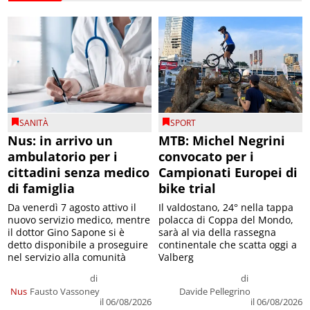
SANITÀ
SPORT
Nus: in arrivo un
MTB: Michel Negrini
ambulatorio per i
convocato per i
cittadini senza medico
Campionati Europei di
di famiglia
bike trial
Da venerdì 7 agosto attivo il
Il valdostano, 24° nella tappa
nuovo servizio medico, mentre
polacca di Coppa del Mondo,
il dottor Gino Sapone si è
sarà al via della rassegna
detto disponibile a proseguire
continentale che scatta oggi a
nel servizio alla comunità
Valberg
di
di
Nus
Fausto Vassoney
Davide Pellegrino
il 06/08/2026
il 06/08/2026