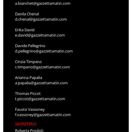
a.bianchet@gazzettamatin.com
Danila Chenal
d.chenal@gazzettamatin.com
Erika David
e.david@gazzettamatin.com
Davide Pellegrino
d.pellegrino@gazzettamatin.com
Cinzia Timpano
c.timpano@gazzettamatin.com
Arianna Papalia
a.papalia@gazzettamatin.com
Thomas Piccot
t.piccot@gazzettamatin.com
Fausto Vassoney
f.vassoney@gazzettamatin.com
SEGRETERIA
Roberta Prodoti