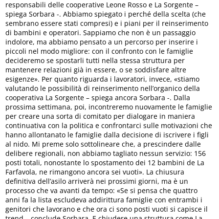
responsabili delle cooperative Leone Rosso e La Sorgente –
spiega Sorbara -. Abbiamo spiegato i perché della scelta (che
sembrano essere stati compresi) e i piani per il reinserimento
di bambini e operatori. Sappiamo che non è un passaggio
indolore, ma abbiamo pensato a un percorso per inserire i
piccoli nel modo migliore: con il confronto con le famiglie
decideremo se spostarli tutti nella stessa struttura per
mantenere relazioni già in essere, o se soddisfare altre
esigenze». Per quanto riguarda i lavoratori, invece, «stiamo
valutando le possibilità di reinserimento nell’organico della
cooperativa La Sorgente – spiega ancora Sorbara -. Dalla
prossima settimana, poi, incontreremo nuovamente le famiglie
per creare una sorta di comitato per dialogare in maniera
continuativa con la politica e confrontarci sulle motivazioni che
hanno allontanato le famiglie dalla decisione di iscrivere i figli
al nido. Mi preme solo sottolineare che, a prescindere dalle
delibere regionali, non abbiamo tagliato nessun servizio: 156
posti totali, nonostante lo spostamento dei 12 bambini de La
Farfavola, ne rimangono ancora sei vuoti». La chiusura
definitiva dell’asilo arriverà nei prossimi giorni, ma è un
processo che va avanti da tempo: «Se si pensa che quattro
anni fa la lista escludeva addirittura famiglie con entrambi i
genitori che lavorano e che ora ci sono posti vuoti si capisce il
trend – conclude Sorbara. E chiudere una struttura come La