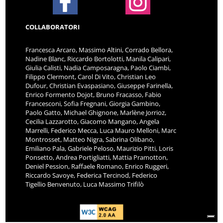
COLLABORATORI
Francesca Arcaro, Massimo Altini, Corrado Bellora,
Nadine Blanc, Riccardo Bortolotti, Manila Calipari,
Giulia Calisti, Nadia Camposaragna, Paolo Ciambi,
Filippo Clermont, Carol Di Vito, Christian Leo
Dufour, Christian Evaspasiano, Giuseppe Farinella,
Enrico Formento Dojot, Bruno Fracasso, Fabio
Francesconi, Sofia Fregnani, Giorgia Gambino,
Paolo Gatto, Michael Ghignone, Marlène Jorrioz,
Cecilia Lazzarotto, Giacomo Mangano, Angela
Marrelli, Federico Mecca, Luca Mauro Melloni, Marc
Montrosset, Matteo Nigra, Sabrina Olibano,
Emiliano Pala, Gabriele Peloso, Maurizio Pitti, Loris
Ponsetto, Andrea Portigliatti, Mattia Pramotton,
Deniel Pession, Raffaele Romano, Enrico Ruggeri,
Riccardo Savoye, Federica Tercinod, Federico
Tigellio Benvenuto, Luca Massimo Trifilò