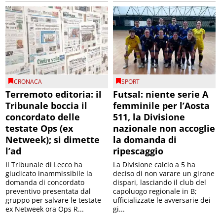
CRONACA
SPORT
Terremoto editoria: il
Futsal: niente serie A
Tribunale boccia il
femminile per l’Aosta
concordato delle
511, la Divisione
testate Ops (ex
nazionale non accoglie
Netweek); si dimette
la domanda di
l’ad
ripescaggio
Il Tribunale di Lecco ha
La Divisione calcio a 5 ha
giudicato inammissibile la
deciso di non varare un girone
domanda di concordato
dispari, lasciando il club del
preventivo presentata dal
capoluogo regionale in B;
gruppo per salvare le testate
ufficializzate le avversarie dei
ex Netweek ora Ops R...
gi...