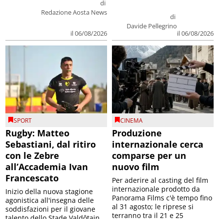
di
Redazione Aosta News
di
Davide Pellegrino
il 06/08/2026
il 06/08/2026
SPORT
CINEMA
Rugby: Matteo
Produzione
Sebastiani, dal ritiro
internazionale cerca
con le Zebre
comparse per un
all’Accademia Ivan
nuovo film
Francescato
Per aderire al casting del film
internazionale prodotto da
Inizio della nuova stagione
Panorama Films c'è tempo fino
agonistica all'insegna delle
al 31 agosto; le riprese si
soddisfazioni per il giovane
terranno tra il 21 e 25
talento dello Stade Valdôtain