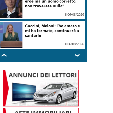
eroe ma un uomo corretto,
non troverete nulla”
il 06/08/2026
Guccini, Meloni: l’ho amato e
mi ha formato, continuerò a
cantarlo
il 06/08/2026
❮
❯