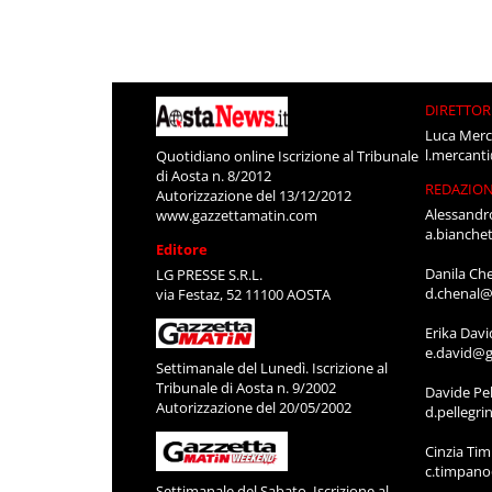
DIRETTOR
Luca Merc
l.mercant
Quotidiano online Iscrizione al Tribunale
di Aosta n. 8/2012
REDAZIO
Autorizzazione del 13/12/2012
Alessandr
www.gazzettamatin.com
a.bianche
Editore
Danila Ch
LG PRESSE S.R.L.
d.chenal@
via Festaz, 52 11100 AOSTA
Erika Davi
e.david@g
Settimanale del Lunedì. Iscrizione al
Tribunale di Aosta n. 9/2002
Davide Pel
Autorizzazione del 20/05/2002
d.pellegr
Cinzia Ti
c.timpan
Settimanale del Sabato. Iscrizione al