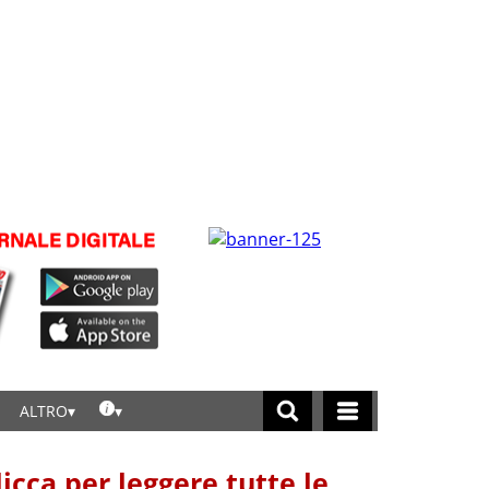
ALTRO
licca per leggere tutte le