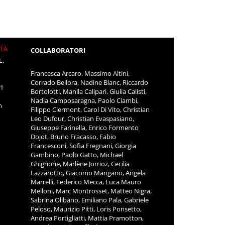
ITÀ
COLLABORATORI
L.
Francesca Arcaro, Massimo Altini,
Corrado Bellora, Nadine Blanc, Riccardo
11
Bortolotti, Manila Calipari, Giulia Calisti,
Nadia Camposaragna, Paolo Ciambi,
m
Filippo Clermont, Carol Di Vito, Christian
Leo Dufour, Christian Evaspasiano,
Giuseppe Farinella, Enrico Formento
Dojot, Bruno Fracasso, Fabio
Francesconi, Sofia Fregnani, Giorgia
Gambino, Paolo Gatto, Michael
Ghignone, Marlène Jorrioz, Cecilia
Lazzarotto, Giacomo Mangano, Angela
Marrelli, Federico Mecca, Luca Mauro
Melloni, Marc Montrosset, Matteo Nigra,
Sabrina Olibano, Emiliano Pala, Gabriele
Peloso, Maurizio Pitti, Loris Ponsetto,
Andrea Portigliatti, Mattia Pramotton,