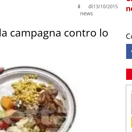
di
il
13/10/2015
n
news
lla campagna contro lo
C