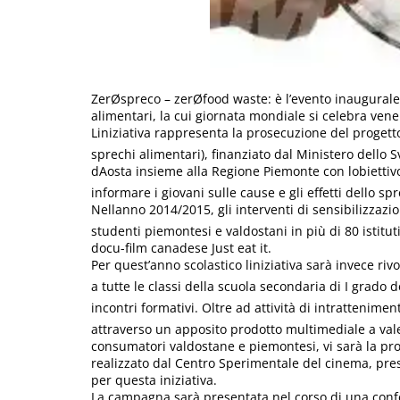
ZerØspreco – zerØfood waste: è l’evento inaugurale
alimentari, la cui giornata mondiale si celebra vene
Liniziativa rappresenta la prosecuzione del proget
sprechi alimentari), finanziato dal Ministero dello 
dAosta insieme alla Regione Piemonte con lobiettivo
informare i giovani sulle cause e gli effetti dello sp
Nellanno 2014/2015, gli interventi di sensibilizzaz
studenti piemontesi e valdostani in più di 80 istitu
docu-film canadese Just eat it.
Per quest’anno scolastico liniziativa sarà invece riv
a tutte le classi della scuola secondaria di I grado d
incontri formativi. Oltre ad attività di intrattenime
attraverso un apposito prodotto multimediale a vale
consumatori valdostane e piemontesi, vi sarà la pr
realizzato dal Centro Sperimentale del cinema, pres
per questa iniziativa.
La campagna sarà presentata nel corso di una confe