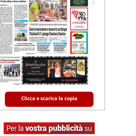
Clicca e scarica la copia