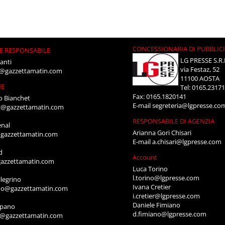
CONCESSIONARIA DI PUBBLIC
E RESPONSABILE
LG PRESSE S.R.
anti
via Festaz, 52
i@gazzettamatin.com
11100 AOSTA
NE
Tel: 0165.2317
Fax: 0165.1820141
o Bianchet
E-mail
segreteria@lgpresse.co
t@gazzettamatin.com
RESPONSABILE DI AGENZIA
enal
Arianna Gori Chisari
gazzettamatin.com
E-mail
a.chisari@lgpresse.com
d
Account
azzettamatin.com
Luca Torino
l.torino@lgpresse.com
legrino
Ivana Cretier
ino@gazzettamatin.com
i.cretier@lgpresse.com
Daniele Fimiano
mpano
d.fimiano@lgpresse.com
o@gazzettamatin.com