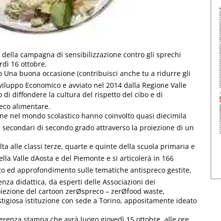
 della campagna di sensibilizzazione contro gli sprechi
rdì 16 ottobre.
to Una buona occasione (contribuisci anche tu a ridurre gli
Sviluppo Economico e avviato nel 2014 dalla Regione Valle
 di diffondere la cultura del rispetto del cibo e di
reco alimentare.
ione nel mondo scolastico hanno coinvolto quasi diecimila
ti secondari di secondo grado attraverso la proiezione di un
olta alle classi terze, quarte e quinte della scuola primaria e
ella Valle dAosta e del Piemonte e si articolerà in 166
nto ed approfondimento sulle tematiche antispreco gestite,
nza didattica, da esperti delle Associazioni dei
oiezione del cartoon zerØspreco – zerØfood waste,
tigiosa istituzione con sede a Torino, appositamente ideato
renza stampa che avrà luogo giovedì 15 ottobre, alle ore