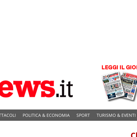
TTACOLI
POLITICA & ECONOMIA
SPORT
TURISMO & EVENTI
C