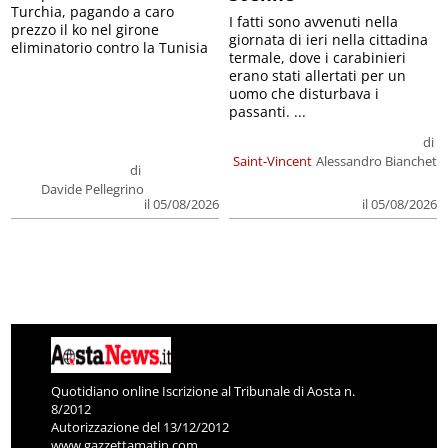
Turchia, pagando a caro
I fatti sono avvenuti nella
prezzo il ko nel girone
giornata di ieri nella cittadina
eliminatorio contro la Tunisia
termale, dove i carabinieri
erano stati allertati per un
uomo che disturbava i
passanti. ...
di
Saint-Vincent
Alessandro Bianchet
di
Davide Pellegrino
il 05/08/2026
il 05/08/2026
Quotidiano online Iscrizione al Tribunale di Aosta n.
8/2012
Autorizzazione del 13/12/2012
www.gazzettamatin.com