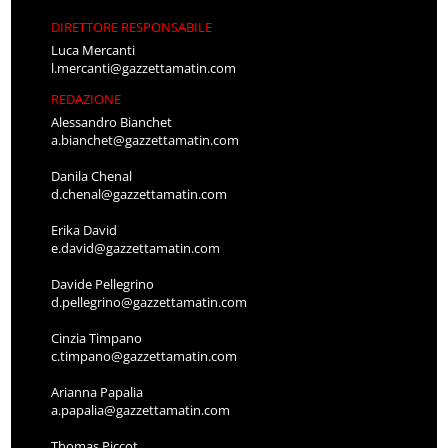
DIRETTORE RESPONSABILE
Luca Mercanti
l.mercanti@gazzettamatin.com
REDAZIONE
Alessandro Bianchet
a.bianchet@gazzettamatin.com
Danila Chenal
d.chenal@gazzettamatin.com
Erika David
e.david@gazzettamatin.com
Davide Pellegrino
d.pellegrino@gazzettamatin.com
Cinzia Timpano
c.timpano@gazzettamatin.com
Arianna Papalia
a.papalia@gazzettamatin.com
Thomas Piccot