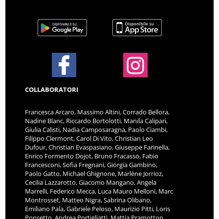
COLLABORATORI
Francesca Arcaro, Massimo Altini, Corrado Bellora,
Nadine Blanc, Riccardo Bortolotti, Manila Calipari,
Giulia Calisti, Nadia Camposaragna, Paolo Ciambi,
Filippo Clermont, Carol Di Vito, Christian Leo
Dufour, Christian Evaspasiano, Giuseppe Farinella,
Enrico Formento Dojot, Bruno Fracasso, Fabio
Francesconi, Sofia Fregnani, Giorgia Gambino,
Paolo Gatto, Michael Ghignone, Marlène Jorrioz,
Cecilia Lazzarotto, Giacomo Mangano, Angela
Marrelli, Federico Mecca, Luca Mauro Melloni, Marc
Montrosset, Matteo Nigra, Sabrina Olibano,
Emiliano Pala, Gabriele Peloso, Maurizio Pitti, Loris
Ponsetto, Andrea Portigliatti, Mattia Pramotton,