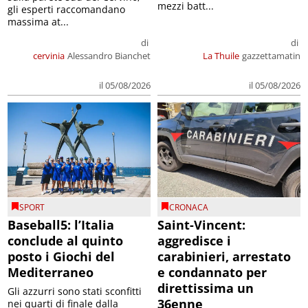
mezzi batt...
gli esperti raccomandano
massima at...
di
di
cervinia
Alessandro Bianchet
La Thuile
gazzettamatin
il 05/08/2026
il 05/08/2026
SPORT
CRONACA
Baseball5: l’Italia
Saint-Vincent:
conclude al quinto
aggredisce i
posto i Giochi del
carabinieri, arrestato
Mediterraneo
e condannato per
direttissima un
Gli azzurri sono stati sconfitti
36enne
nei quarti di finale dalla