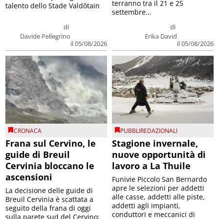
terranno tra il 21 e 25
talento dello Stade Valdôtain
settembre...
di
di
Davide Pellegrino
Erika David
il 05/08/2026
il 05/08/2026
CRONACA
PUBBLIREDAZIONALI
Frana sul Cervino, le
Stagione invernale,
guide di Breuil
nuove opportunità di
Cervinia bloccano le
lavoro a La Thuile
ascensioni
Funivie Piccolo San Bernardo
apre le selezioni per addetti
La decisione delle guide di
alle casse, addetti alle piste,
Breuil Cervinia è scattata a
addetti agli impianti,
seguito della frana di oggi
conduttori e meccanici di
sulla parete sud del Cervino;