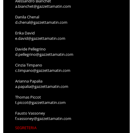
Alessandro Bianchet
a.bianchet@gazzettamatin.com
Danila Chenal
d.chenal@gazzettamatin.com
Erika David
e.david@gazzettamatin.com
Davide Pellegrino
d.pellegrino@gazzettamatin.com
Cinzia Timpano
c.timpano@gazzettamatin.com
Arianna Papalia
a.papalia@gazzettamatin.com
Thomas Piccot
t.piccot@gazzettamatin.com
Fausto Vassoney
f.vassoney@gazzettamatin.com
SEGRETERIA