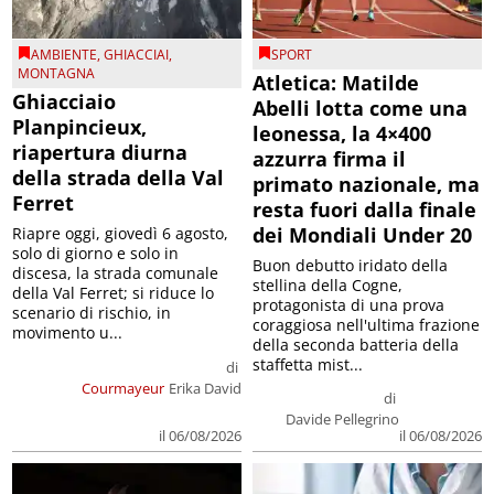
AMBIENTE
,
GHIACCIAI
,
SPORT
MONTAGNA
Atletica: Matilde
Ghiacciaio
Abelli lotta come una
Planpincieux,
leonessa, la 4×400
riapertura diurna
azzurra firma il
della strada della Val
primato nazionale, ma
Ferret
resta fuori dalla finale
dei Mondiali Under 20
Riapre oggi, giovedì 6 agosto,
solo di giorno e solo in
Buon debutto iridato della
discesa, la strada comunale
stellina della Cogne,
della Val Ferret; si riduce lo
protagonista di una prova
scenario di rischio, in
coraggiosa nell'ultima frazione
movimento u...
della seconda batteria della
staffetta mist...
di
Courmayeur
Erika David
di
Davide Pellegrino
il 06/08/2026
il 06/08/2026