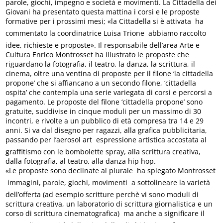
parole, giochi, impegno e società e movimenti. La Cittadella dei
Giovani ha presentato questa mattina i corsi e le proposte
formative per i prossimi mesi; «la Cittadella si è attivata  ha
commentato la coordinatrice Luisa Trione  abbiamo raccolto
idee, richieste e proposte». Il responsabile dell’area Arte e
Cultura Enrico Montrosset ha illustrato le proposte che
riguardano la fotografia, il teatro, la danza, la scrittura, il
cinema, oltre una ventina di proposte per il filone ‘la cittadella
propone’ che si affiancano a un secondo filone, ‘cittadella
ospita’ che contempla una serie variegata di corsi e percorsi a
pagamento. Le proposte del filone ‘cittadella propone’ sono
gratuite, suddivise in cinque moduli per un massimo di 30
incontri, e rivolte a un pubblico di età compresa tra 14 e 29
anni. Si va dal disegno per ragazzi, alla grafica pubblicitaria,
passando per l’aerosol art  espressione artistica accostata al
graffitismo con le bombolette spray, alla scrittura creativa,
dalla fotografia, al teatro, alla danza hip hop.
«Le proposte sono declinate al plurale  ha spiegato Montrosset
 immagini, parole, giochi, movimenti  a sottolineare la varietà
dell’offerta (ad esempio scritture perchè vi sono moduli di
scrittura creativa, un laboratorio di scrittura giornalistica e un
corso di scrittura cinematografica)  ma anche a significare il