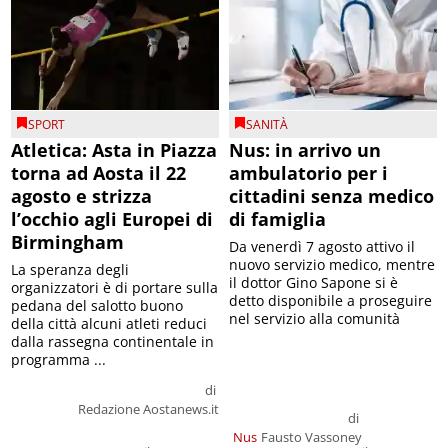
SPORT
SANITÀ
Atletica: Asta in Piazza
Nus: in arrivo un
torna ad Aosta il 22
ambulatorio per i
agosto e strizza
cittadini senza medico
l’occhio agli Europei di
di famiglia
Birmingham
Da venerdì 7 agosto attivo il
nuovo servizio medico, mentre
La speranza degli
il dottor Gino Sapone si è
organizzatori è di portare sulla
detto disponibile a proseguire
pedana del salotto buono
nel servizio alla comunità
della città alcuni atleti reduci
dalla rassegna continentale in
programma ...
di
Redazione Aostanews.it
di
Nus
Fausto Vassoney