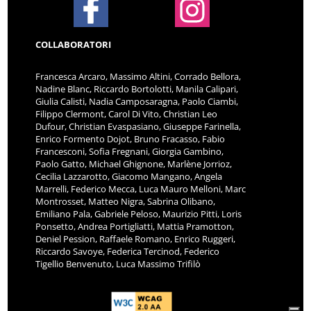
COLLABORATORI
Francesca Arcaro, Massimo Altini, Corrado Bellora,
Nadine Blanc, Riccardo Bortolotti, Manila Calipari,
Giulia Calisti, Nadia Camposaragna, Paolo Ciambi,
Filippo Clermont, Carol Di Vito, Christian Leo
Dufour, Christian Evaspasiano, Giuseppe Farinella,
Enrico Formento Dojot, Bruno Fracasso, Fabio
Francesconi, Sofia Fregnani, Giorgia Gambino,
Paolo Gatto, Michael Ghignone, Marlène Jorrioz,
Cecilia Lazzarotto, Giacomo Mangano, Angela
Marrelli, Federico Mecca, Luca Mauro Melloni, Marc
Montrosset, Matteo Nigra, Sabrina Olibano,
Emiliano Pala, Gabriele Peloso, Maurizio Pitti, Loris
Ponsetto, Andrea Portigliatti, Mattia Pramotton,
Deniel Pession, Raffaele Romano, Enrico Ruggeri,
Riccardo Savoye, Federica Tercinod, Federico
Tigellio Benvenuto, Luca Massimo Trifilò