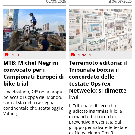
il 06/08/2026
il 06/08/2026
SPORT
CRONACA
MTB: Michel Negrini
Terremoto editoria: il
convocato per i
Tribunale boccia il
Campionati Europei di
concordato delle
bike trial
testate Ops (ex
Netweek); si dimette
Il valdostano, 24° nella tappa
l’ad
polacca di Coppa del Mondo,
sarà al via della rassegna
Il Tribunale di Lecco ha
continentale che scatta oggi a
giudicato inammissibile la
Valberg
domanda di concordato
preventivo presentata dal
gruppo per salvare le testate
ex Netweek ora Ops R...