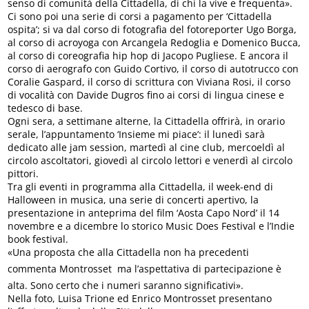
senso di comunità della Cittadella, di chi la vive e frequenta».
Ci sono poi una serie di corsi a pagamento per ‘Cittadella
ospita’; si va dal corso di fotografia del fotoreporter Ugo Borga,
al corso di acroyoga con Arcangela Redoglia e Domenico Bucca,
al corso di coreografia hip hop di Jacopo Pugliese. E ancora il
corso di aerografo con Guido Cortivo, il corso di autotrucco con
Coralie Gaspard, il corso di scrittura con Viviana Rosi, il corso
di vocalità con Davide Dugros fino ai corsi di lingua cinese e
tedesco di base.
Ogni sera, a settimane alterne, la Cittadella offrirà, in orario
serale, l’appuntamento ‘Insieme mi piace’: il lunedì sarà
dedicato alle jam session, martedì al cine club, mercoeldì al
circolo ascoltatori, giovedì al circolo lettori e venerdì al circolo
pittori.
Tra gli eventi in programma alla Cittadella, il week-end di
Halloween in musica, una serie di concerti apertivo, la
presentazione in anteprima del film ‘Aosta Capo Nord’ il 14
novembre e a dicembre lo storico Music Does Festival e l’Indie
book festival.
«Una proposta che alla Cittadella non ha precedenti 
commenta Montrosset  ma l’aspettativa di partecipazione è
alta. Sono certo che i numeri saranno significativi».
Nella foto, Luisa Trione ed Enrico Montrosset presentano