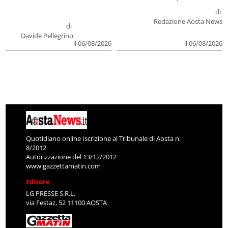
di
Redazione Aosta News
di
Davide Pellegrino
il 06/08/2026
il 06/08/2026
Quotidiano online Iscrizione al Tribunale di Aosta n.
8/2012
Autorizzazione del 13/12/2012
www.gazzettamatin.com
Editore
LG PRESSE S.R.L.
via Festaz, 52 11100 AOSTA