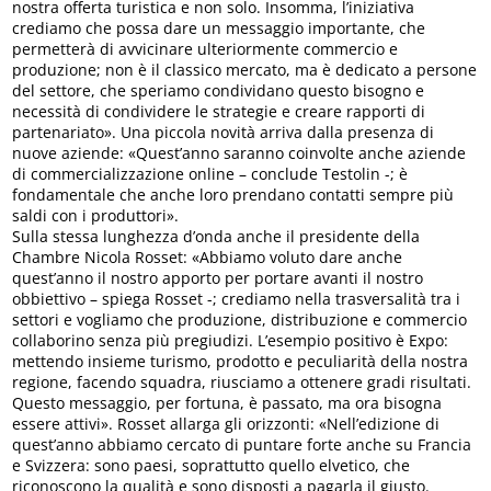
nostra offerta turistica e non solo. Insomma, l’iniziativa
crediamo che possa dare un messaggio importante, che
permetterà di avvicinare ulteriormente commercio e
produzione; non è il classico mercato, ma è dedicato a persone
del settore, che speriamo condividano questo bisogno e
necessità di condividere le strategie e creare rapporti di
partenariato». Una piccola novità arriva dalla presenza di
nuove aziende: «Quest’anno saranno coinvolte anche aziende
di commercializzazione online – conclude Testolin -; è
fondamentale che anche loro prendano contatti sempre più
saldi con i produttori».
Sulla stessa lunghezza d’onda anche il presidente della
Chambre Nicola Rosset: «Abbiamo voluto dare anche
quest’anno il nostro apporto per portare avanti il nostro
obbiettivo – spiega Rosset -; crediamo nella trasversalità tra i
settori e vogliamo che produzione, distribuzione e commercio
collaborino senza più pregiudizi. L’esempio positivo è Expo:
mettendo insieme turismo, prodotto e peculiarità della nostra
regione, facendo squadra, riusciamo a ottenere gradi risultati.
Questo messaggio, per fortuna, è passato, ma ora bisogna
essere attivi». Rosset allarga gli orizzonti: «Nell’edizione di
quest’anno abbiamo cercato di puntare forte anche su Francia
e Svizzera: sono paesi, soprattutto quello elvetico, che
riconoscono la qualità e sono disposti a pagarla il giusto.