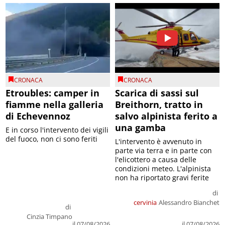
CRONACA
CRONACA
Etroubles: camper in
Scarica di sassi sul
fiamme nella galleria
Breithorn, tratto in
di Echevennoz
salvo alpinista ferito a
una gamba
E in corso l'intervento dei vigili
del fuoco, non ci sono feriti
L'intervento è avvenuto in
parte via terra e in parte con
l'elicottero a causa delle
condizioni meteo. L'alpinista
non ha riportato gravi ferite
di
cervinia
Alessandro Bianchet
di
Cinzia Timpano
il 07/08/2026
il 07/08/2026