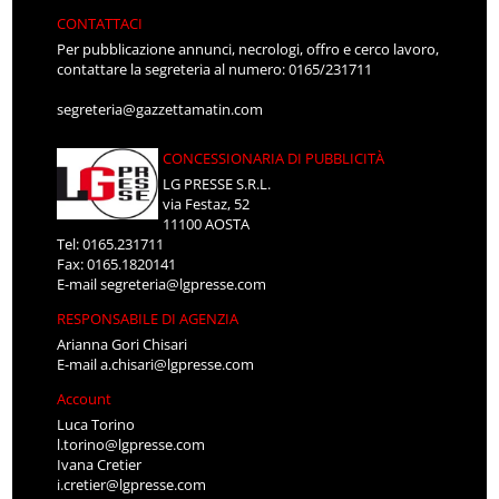
CONTATTACI
Per pubblicazione annunci, necrologi, offro e cerco lavoro,
contattare la segreteria al numero: 0165/231711
segreteria@gazzettamatin.com
CONCESSIONARIA DI PUBBLICITÀ
LG PRESSE S.R.L.
via Festaz, 52
11100 AOSTA
Tel: 0165.231711
Fax: 0165.1820141
E-mail
segreteria@lgpresse.com
RESPONSABILE DI AGENZIA
Arianna Gori Chisari
E-mail
a.chisari@lgpresse.com
Account
Luca Torino
l.torino@lgpresse.com
Ivana Cretier
i.cretier@lgpresse.com