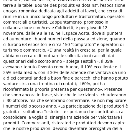
terre à la table: Bourse des produits valdotains”, l’esposizione
enogastronomica dedicata agli addetti ai lavori, che cerca di
riunire in un unico luogo produttori e trasformatori, operatori
commerciali e turistici. L’appuntamento, promosso in
collaborazione con Arev e Coldiretti, è per giovedì 12
novembre, dalle 9 alle 18, nell’Espace Aosta, dove si punterà
ad aumentare i buoni numeri della passata edizione, quando
ci furono 63 espositori e circa 150 “compratori” e operatori di
turismo e commercio. «E’ una realtà in crescita, per la quale
abbiamo cercato di mutuare le sollecitazioni raccolti dai
questionari dello scorso anno – spiega Testolin -. Il 35%
avevano ritenuto l’evento come buono, il 10% eccellente e il
25% nella media, con il 30% delle aziende che vantava da uno
a dieci contatti andati a buon fine e parecchi che hanno potuto
vantare circa una trentina di contatti; il 60%, poi ha
riconfermato la propria presenza per quest’anno». Presenze
che sono ancora in forse, visto che le iscrizioni si chiuderanno
il 30 ottobre, ma che sembrano confermare, se non migliorare,
i numeri dello scorso anno. «La partecipazione dei produttori è
gratuita – sottolinea Testolin – e speriamo che contribuisca a
consolidare la voglia di sinergia tra aziende per valorizzare i
prodotti. Commercianti, ristoratori e produttori devono capire
che le nostre produzioni devono diventare prerogativa della