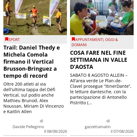
SPORT
APPUNTAMENTI
,
OGGI &
DOMANI
Trail: Daniel Thedy e
COSA FARE NEL FINE
Michela Comola
SETTIMANA IN VALLE
firmano il Vertical
D’AOSTA
Brusson-Bringuez a
tempo di record
SABATO 8 AGOSTO ALLEIN –
All’area verde Le Plan-de-
Oltre 200 atleti al via
Clavel prosegue “ItinerDante”,
dell'ultima tappa del Défì
le letture dantesche, con la
Vertical, sul podio anche
partecipazione di Antonello
Mathieu Brunod, Alex
Pistritto (...
Noussan, Miriam Di Vincenzo
e Kaitlin Allen
di
di
Davide Pellegrino
gazzettamatin
il 08/08/2026
il 07/08/2026