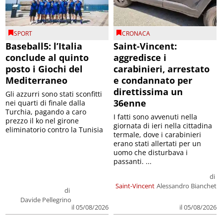
SPORT
CRONACA
Baseball5: l’Italia
Saint-Vincent:
conclude al quinto
aggredisce i
posto i Giochi del
carabinieri, arrestato
Mediterraneo
e condannato per
direttissima un
Gli azzurri sono stati sconfitti
36enne
nei quarti di finale dalla
Turchia, pagando a caro
I fatti sono avvenuti nella
prezzo il ko nel girone
giornata di ieri nella cittadina
eliminatorio contro la Tunisia
termale, dove i carabinieri
erano stati allertati per un
uomo che disturbava i
passanti. ...
di
Saint-Vincent
Alessandro Bianchet
di
Davide Pellegrino
il 05/08/2026
il 05/08/2026