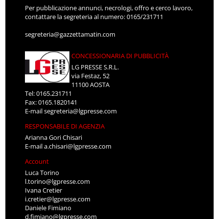
Per pubblicazione annunci, necrologi, offro e cerco lavoro,
contattare la segreteria al numero: 0165/231711
segreteria@gazzettamatin.com
CONCESSIONARIA DI PUBBLICITÀ
LG PRESSE S.R.L.
via Festaz, 52
11100 AOSTA
Tel: 0165.231711
Fax: 0165.1820141
E-mail
segreteria@lgpresse.com
RESPONSABILE DI AGENZIA
Arianna Gori Chisari
E-mail
a.chisari@lgpresse.com
Account
Luca Torino
l.torino@lgpresse.com
Ivana Cretier
i.cretier@lgpresse.com
Daniele Fimiano
d.fimiano@lgpresse.com