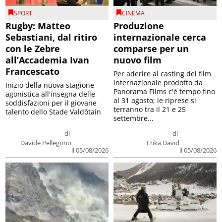
SPORT
CINEMA
Rugby: Matteo
Produzione
Sebastiani, dal ritiro
internazionale cerca
con le Zebre
comparse per un
all’Accademia Ivan
nuovo film
Francescato
Per aderire al casting del film
internazionale prodotto da
Inizio della nuova stagione
Panorama Films c'è tempo fino
agonistica all'insegna delle
al 31 agosto; le riprese si
soddisfazioni per il giovane
terranno tra il 21 e 25
talento dello Stade Valdôtain
settembre...
di
di
Davide Pellegrino
Erika David
il 05/08/2026
il 05/08/2026