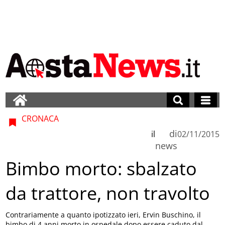
CRONACA
di
il
02/11/2015
news
Bimbo morto: sbalzato
da trattore, non travolto
Contrariamente a quanto ipotizzato ieri, Ervin Buschino, il
bimbo di 4 anni morto in ospedale dopo essere caduto dal