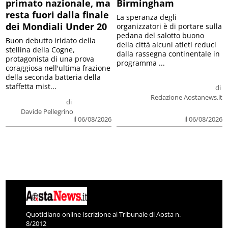
primato nazionale, ma
Birmingham
resta fuori dalla finale
La speranza degli
dei Mondiali Under 20
organizzatori è di portare sulla
pedana del salotto buono
Buon debutto iridato della
della città alcuni atleti reduci
stellina della Cogne,
dalla rassegna continentale in
protagonista di una prova
programma ...
coraggiosa nell'ultima frazione
della seconda batteria della
staffetta mist...
di
Redazione Aostanews.it
di
Davide Pellegrino
il 06/08/2026
il 06/08/2026
Quotidiano online Iscrizione al Tribunale di Aosta n.
8/2012