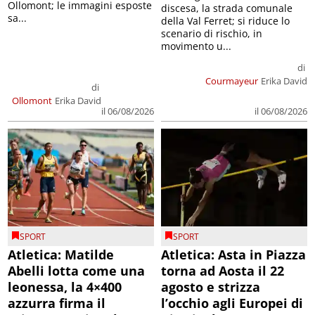
Ollomont; le immagini esposte
discesa, la strada comunale
sa...
della Val Ferret; si riduce lo
scenario di rischio, in
movimento u...
di
Courmayeur
Erika David
di
Ollomont
Erika David
il 06/08/2026
il 06/08/2026
SPORT
SPORT
Atletica: Matilde
Atletica: Asta in Piazza
Abelli lotta come una
torna ad Aosta il 22
leonessa, la 4×400
agosto e strizza
azzurra firma il
l’occhio agli Europei di