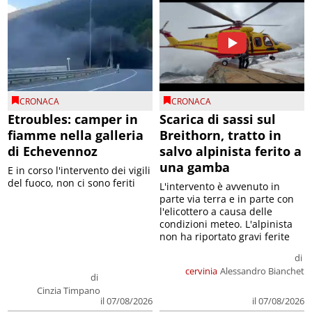
CRONACA
CRONACA
Etroubles: camper in
Scarica di sassi sul
fiamme nella galleria
Breithorn, tratto in
di Echevennoz
salvo alpinista ferito a
una gamba
E in corso l'intervento dei vigili
del fuoco, non ci sono feriti
L'intervento è avvenuto in
parte via terra e in parte con
l'elicottero a causa delle
condizioni meteo. L'alpinista
non ha riportato gravi ferite
di
cervinia
Alessandro Bianchet
di
Cinzia Timpano
il 07/08/2026
il 07/08/2026