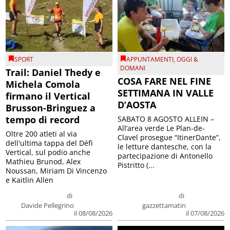
SPORT
APPUNTAMENTI
,
OGGI &
DOMANI
Trail: Daniel Thedy e
COSA FARE NEL FINE
Michela Comola
SETTIMANA IN VALLE
firmano il Vertical
D’AOSTA
Brusson-Bringuez a
tempo di record
SABATO 8 AGOSTO ALLEIN –
All’area verde Le Plan-de-
Oltre 200 atleti al via
Clavel prosegue “ItinerDante”,
dell'ultima tappa del Défì
le letture dantesche, con la
Vertical, sul podio anche
partecipazione di Antonello
Mathieu Brunod, Alex
Pistritto (...
Noussan, Miriam Di Vincenzo
e Kaitlin Allen
di
di
Davide Pellegrino
gazzettamatin
il 08/08/2026
il 07/08/2026