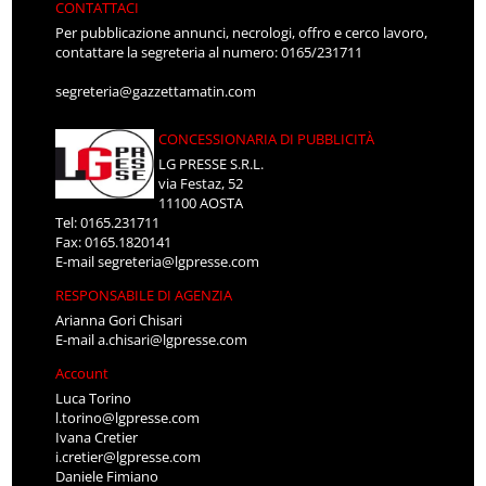
CONTATTACI
Per pubblicazione annunci, necrologi, offro e cerco lavoro,
contattare la segreteria al numero: 0165/231711
segreteria@gazzettamatin.com
CONCESSIONARIA DI PUBBLICITÀ
LG PRESSE S.R.L.
via Festaz, 52
11100 AOSTA
Tel: 0165.231711
Fax: 0165.1820141
E-mail
segreteria@lgpresse.com
RESPONSABILE DI AGENZIA
Arianna Gori Chisari
E-mail
a.chisari@lgpresse.com
Account
Luca Torino
l.torino@lgpresse.com
Ivana Cretier
i.cretier@lgpresse.com
Daniele Fimiano