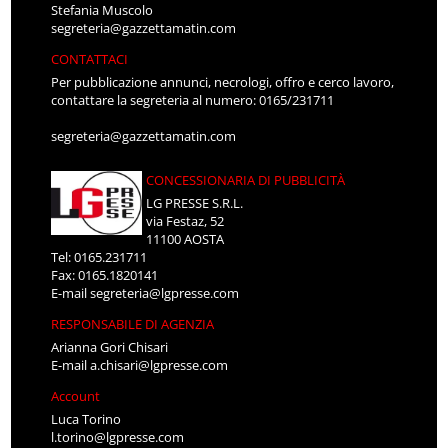
Stefania Muscolo
segreteria@gazzettamatin.com
CONTATTACI
Per pubblicazione annunci, necrologi, offro e cerco lavoro,
contattare la segreteria al numero: 0165/231711
segreteria@gazzettamatin.com
CONCESSIONARIA DI PUBBLICITÀ
LG PRESSE S.R.L.
via Festaz, 52
11100 AOSTA
Tel: 0165.231711
Fax: 0165.1820141
E-mail
segreteria@lgpresse.com
RESPONSABILE DI AGENZIA
Arianna Gori Chisari
E-mail
a.chisari@lgpresse.com
Account
Luca Torino
l.torino@lgpresse.com