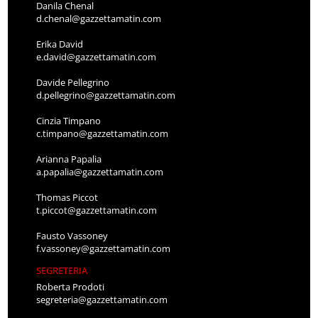
Danila Chenal
d.chenal@gazzettamatin.com
Erika David
e.david@gazzettamatin.com
Davide Pellegrino
d.pellegrino@gazzettamatin.com
Cinzia Timpano
c.timpano@gazzettamatin.com
Arianna Papalia
a.papalia@gazzettamatin.com
Thomas Piccot
t.piccot@gazzettamatin.com
Fausto Vassoney
f.vassoney@gazzettamatin.com
SEGRETERIA
Roberta Prodoti
segreteria@gazzettamatin.com