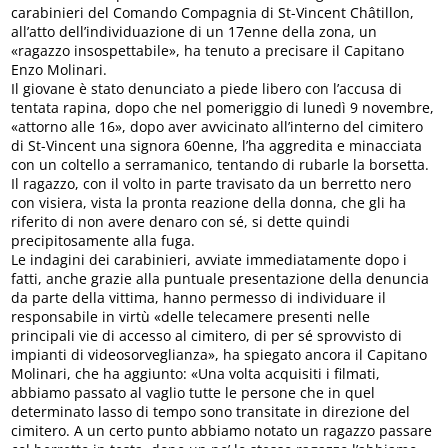
carabinieri del Comando Compagnia di St-Vincent Châtillon,
all’atto dell’individuazione di un 17enne della zona, un
«ragazzo insospettabile», ha tenuto a precisare il Capitano
Enzo Molinari.
Il giovane è stato denunciato a piede libero con l’accusa di
tentata rapina, dopo che nel pomeriggio di lunedì 9 novembre,
«attorno alle 16», dopo aver avvicinato all’interno del cimitero
di St-Vincent una signora 60enne, l’ha aggredita e minacciata
con un coltello a serramanico, tentando di rubarle la borsetta.
Il ragazzo, con il volto in parte travisato da un berretto nero
con visiera, vista la pronta reazione della donna, che gli ha
riferito di non avere denaro con sé, si dette quindi
precipitosamente alla fuga.
Le indagini dei carabinieri, avviate immediatamente dopo i
fatti, anche grazie alla puntuale presentazione della denuncia
da parte della vittima, hanno permesso di individuare il
responsabile in virtù «delle telecamere presenti nelle
principali vie di accesso al cimitero, di per sé sprovvisto di
impianti di videosorveglianza», ha spiegato ancora il Capitano
Molinari, che ha aggiunto: «Una volta acquisiti i filmati,
abbiamo passato al vaglio tutte le persone che in quel
determinato lasso di tempo sono transitate in direzione del
cimitero. A un certo punto abbiamo notato un ragazzo passare