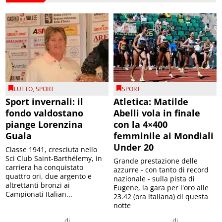
LUTTO
,
SPORT
SPORT
Sport invernali: il
Atletica: Matilde
fondo valdostano
Abelli vola in finale
piange Lorenzina
con la 4×400
Guala
femminile ai Mondiali
Under 20
Classe 1941, cresciuta nello
Sci Club Saint-Barthélemy, in
Grande prestazione delle
carriera ha conquistato
azzurre - con tanto di record
quattro ori, due argento e
nazionale - sulla pista di
altrettanti bronzi ai
Eugene, la gara per l'oro alle
Campionati Italian...
23.42 (ora italiana) di questa
notte
di
di