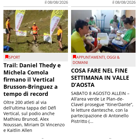
il 08/08/2026
il 08/08/2026
SPORT
APPUNTAMENTI
,
OGGI &
DOMANI
Trail: Daniel Thedy e
COSA FARE NEL FINE
Michela Comola
SETTIMANA IN VALLE
firmano il Vertical
D’AOSTA
Brusson-Bringuez a
tempo di record
SABATO 8 AGOSTO ALLEIN –
All’area verde Le Plan-de-
Oltre 200 atleti al via
Clavel prosegue “ItinerDante”,
dell'ultima tappa del Défì
le letture dantesche, con la
Vertical, sul podio anche
partecipazione di Antonello
Mathieu Brunod, Alex
Pistritto (...
Noussan, Miriam Di Vincenzo
e Kaitlin Allen