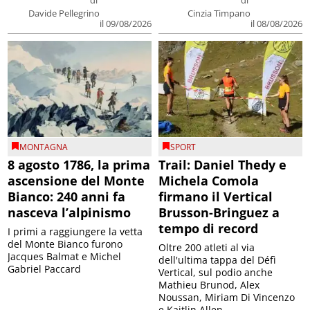
di
di
Davide Pellegrino
Cinzia Timpano
il 09/08/2026
il 08/08/2026
MONTAGNA
SPORT
8 agosto 1786, la prima
Trail: Daniel Thedy e
ascensione del Monte
Michela Comola
Bianco: 240 anni fa
firmano il Vertical
nasceva l’alpinismo
Brusson-Bringuez a
tempo di record
I primi a raggiungere la vetta
del Monte Bianco furono
Oltre 200 atleti al via
Jacques Balmat e Michel
dell'ultima tappa del Défì
Gabriel Paccard
Vertical, sul podio anche
Mathieu Brunod, Alex
Noussan, Miriam Di Vincenzo
e Kaitlin Allen