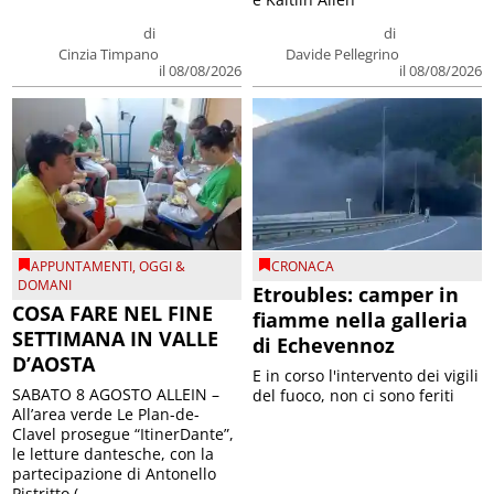
di
di
Cinzia Timpano
Davide Pellegrino
il 08/08/2026
il 08/08/2026
APPUNTAMENTI
,
OGGI &
CRONACA
DOMANI
Etroubles: camper in
COSA FARE NEL FINE
fiamme nella galleria
SETTIMANA IN VALLE
di Echevennoz
D’AOSTA
E in corso l'intervento dei vigili
SABATO 8 AGOSTO ALLEIN –
del fuoco, non ci sono feriti
All’area verde Le Plan-de-
Clavel prosegue “ItinerDante”,
le letture dantesche, con la
partecipazione di Antonello
Pistritto (...