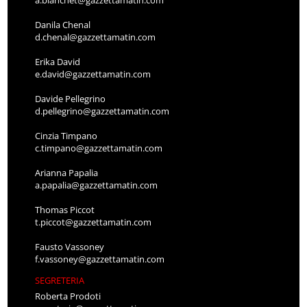
a.bianchet@gazzettamatin.com
Danila Chenal
d.chenal@gazzettamatin.com
Erika David
e.david@gazzettamatin.com
Davide Pellegrino
d.pellegrino@gazzettamatin.com
Cinzia Timpano
c.timpano@gazzettamatin.com
Arianna Papalia
a.papalia@gazzettamatin.com
Thomas Piccot
t.piccot@gazzettamatin.com
Fausto Vassoney
f.vassoney@gazzettamatin.com
SEGRETERIA
Roberta Prodoti