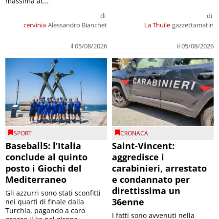
massima at...
di
di
cervinia
Alessandro Bianchet
La Thuile
gazzettamatin
il 05/08/2026
il 05/08/2026
SPORT
CRONACA
Baseball5: l’Italia
Saint-Vincent:
conclude al quinto
aggredisce i
posto i Giochi del
carabinieri, arrestato
Mediterraneo
e condannato per
direttissima un
Gli azzurri sono stati sconfitti
36enne
nei quarti di finale dalla
Turchia, pagando a caro
I fatti sono avvenuti nella