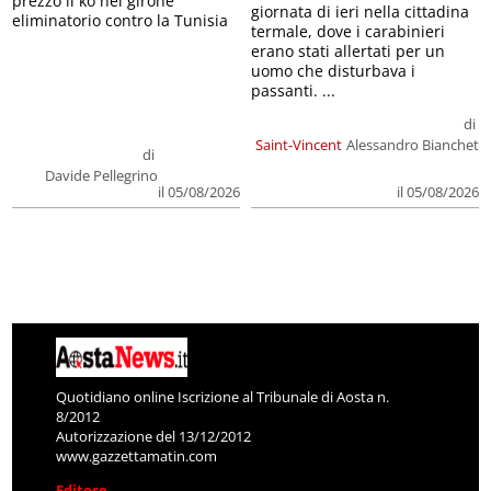
prezzo il ko nel girone
giornata di ieri nella cittadina
eliminatorio contro la Tunisia
termale, dove i carabinieri
erano stati allertati per un
uomo che disturbava i
passanti. ...
di
Saint-Vincent
Alessandro Bianchet
di
Davide Pellegrino
il 05/08/2026
il 05/08/2026
Quotidiano online Iscrizione al Tribunale di Aosta n.
8/2012
Autorizzazione del 13/12/2012
www.gazzettamatin.com
Editore