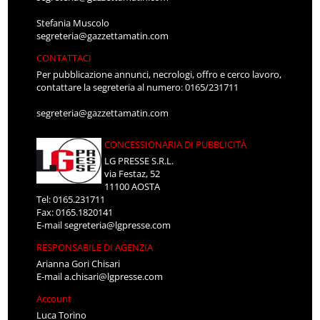
Stefania Muscolo
segreteria@gazzettamatin.com
CONTATTACI
Per pubblicazione annunci, necrologi, offro e cerco lavoro,
contattare la segreteria al numero: 0165/231711
segreteria@gazzettamatin.com
CONCESSIONARIA DI PUBBLICITÀ
LG PRESSE S.R.L.
via Festaz, 52
11100 AOSTA
Tel: 0165.231711
Fax: 0165.1820141
E-mail
segreteria@lgpresse.com
RESPONSABILE DI AGENZIA
Arianna Gori Chisari
E-mail
a.chisari@lgpresse.com
Account
Luca Torino