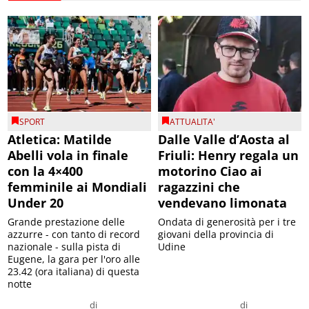
SPORT
ATTUALITA'
Atletica: Matilde
Dalle Valle d’Aosta al
Abelli vola in finale
Friuli: Henry regala un
con la 4×400
motorino Ciao ai
femminile ai Mondiali
ragazzini che
Under 20
vendevano limonata
Grande prestazione delle
Ondata di generosità per i tre
azzurre - con tanto di record
giovani della provincia di
nazionale - sulla pista di
Udine
Eugene, la gara per l'oro alle
23.42 (ora italiana) di questa
notte
di
di