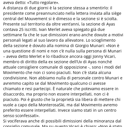
aveva detto: «Tutto regolare».
A distanza di due giorni è la sezione stessa a smentirlo: il
presidente come preannunciato nella lettera inviata alla siège
central del Mouvement si è dimesso e la sezione si è sciolta.
Presente sul territorio da oltre vent’anni, la sezione di Ayas
contava 25 iscritti, Ivan Merlet aveva spiegato già due
settimane fa che le sue dimissioni erano anche dovute a motivi
personali legati al suo lavoro da allevatore. Lo scioglimento
della sezione è dovuto alla nomina di Giorgio Munari: «Non è
una questione di nomi e non c’è nulla sulla persona di Munari
– aveva detto Merlet e lo ribadisce ancora oggi Jonny Vicari,
membro di diritto della ex sezione dell’Uv di Ayas nonché
attuale consigliere comunale di opposizione -, sono i modi del
Movimento che non ci sono piaciuti. Non c’è stata alcuna
condivisione. Non abbiamo nulla di personale contro Munari e
avremmo capito se dal Movimento qualcuno ci avesse
chiamato e resi partecipi. È naturale che potevamo essere in
disaccordo, ma proprio non essere interpellati, non ci è
piaciuto. Poi è giusto che la proprietà sia libera di mettere chi
vuole a capo della MonterosaSki, ma dal Movimento avremo
preferito essere interpellati. Invece siamo stati in un centro
senso sconfessati».
Si vociferava anche di possibili dimissioni della minoranza dal
consiglio comunale. Ma su questo Vicari è chiaro: «Non è stato