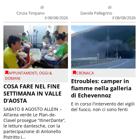
di
di
Cinzia Timpano
Davide Pellegrino
il 08/08/2026
il 08/08/2026
APPUNTAMENTI
,
OGGI &
CRONACA
DOMANI
Etroubles: camper in
COSA FARE NEL FINE
fiamme nella galleria
SETTIMANA IN VALLE
di Echevennoz
D’AOSTA
E in corso l'intervento dei vigili
SABATO 8 AGOSTO ALLEIN –
del fuoco, non ci sono feriti
All’area verde Le Plan-de-
Clavel prosegue “ItinerDante”,
le letture dantesche, con la
partecipazione di Antonello
Pistritto (...