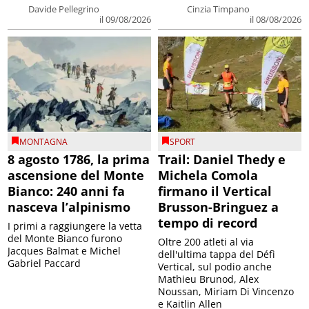
Davide Pellegrino
Cinzia Timpano
il 09/08/2026
il 08/08/2026
MONTAGNA
SPORT
8 agosto 1786, la prima
Trail: Daniel Thedy e
ascensione del Monte
Michela Comola
Bianco: 240 anni fa
firmano il Vertical
nasceva l’alpinismo
Brusson-Bringuez a
tempo di record
I primi a raggiungere la vetta
del Monte Bianco furono
Oltre 200 atleti al via
Jacques Balmat e Michel
dell'ultima tappa del Défì
Gabriel Paccard
Vertical, sul podio anche
Mathieu Brunod, Alex
Noussan, Miriam Di Vincenzo
e Kaitlin Allen