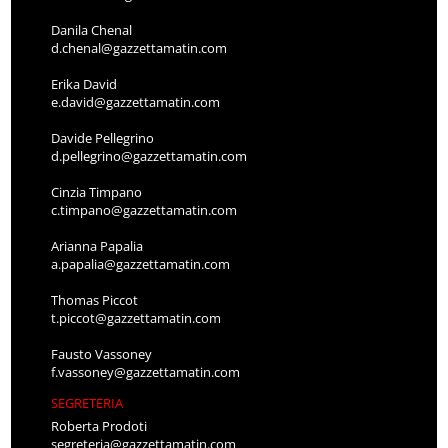
Danila Chenal
d.chenal@gazzettamatin.com
Erika David
e.david@gazzettamatin.com
Davide Pellegrino
d.pellegrino@gazzettamatin.com
Cinzia Timpano
c.timpano@gazzettamatin.com
Arianna Papalia
a.papalia@gazzettamatin.com
Thomas Piccot
t.piccot@gazzettamatin.com
Fausto Vassoney
f.vassoney@gazzettamatin.com
SEGRETERIA
Roberta Prodoti
segreteria@gazzettamatin.com