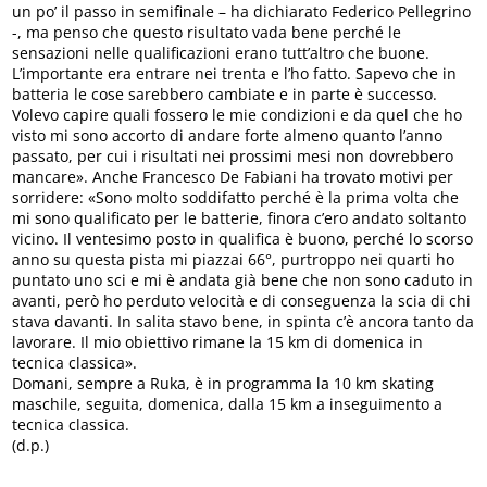
un po’ il passo in semifinale – ha dichiarato Federico Pellegrino
-, ma penso che questo risultato vada bene perché le
sensazioni nelle qualificazioni erano tutt’altro che buone.
L’importante era entrare nei trenta e l’ho fatto. Sapevo che in
batteria le cose sarebbero cambiate e in parte è successo.
Volevo capire quali fossero le mie condizioni e da quel che ho
visto mi sono accorto di andare forte almeno quanto l’anno
passato, per cui i risultati nei prossimi mesi non dovrebbero
mancare». Anche Francesco De Fabiani ha trovato motivi per
sorridere: «Sono molto soddifatto perché è la prima volta che
mi sono qualificato per le batterie, finora c’ero andato soltanto
vicino. Il ventesimo posto in qualifica è buono, perché lo scorso
anno su questa pista mi piazzai 66°, purtroppo nei quarti ho
puntato uno sci e mi è andata già bene che non sono caduto in
avanti, però ho perduto velocità e di conseguenza la scia di chi
stava davanti. In salita stavo bene, in spinta c’è ancora tanto da
lavorare. Il mio obiettivo rimane la 15 km di domenica in
tecnica classica».
Domani, sempre a Ruka, è in programma la 10 km skating
maschile, seguita, domenica, dalla 15 km a inseguimento a
tecnica classica.
(d.p.)