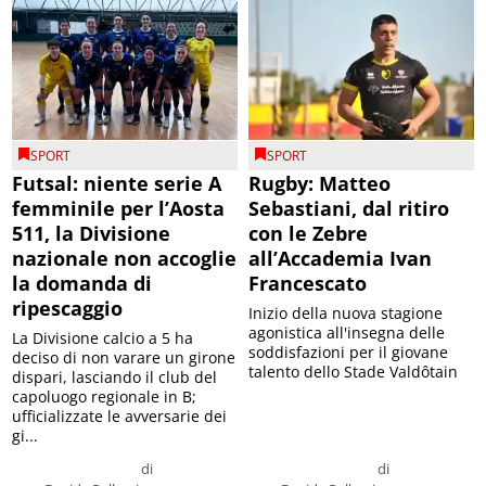
SPORT
SPORT
Futsal: niente serie A
Rugby: Matteo
femminile per l’Aosta
Sebastiani, dal ritiro
511, la Divisione
con le Zebre
nazionale non accoglie
all’Accademia Ivan
la domanda di
Francescato
ripescaggio
Inizio della nuova stagione
agonistica all'insegna delle
La Divisione calcio a 5 ha
soddisfazioni per il giovane
deciso di non varare un girone
talento dello Stade Valdôtain
dispari, lasciando il club del
capoluogo regionale in B;
ufficializzate le avversarie dei
gi...
di
di