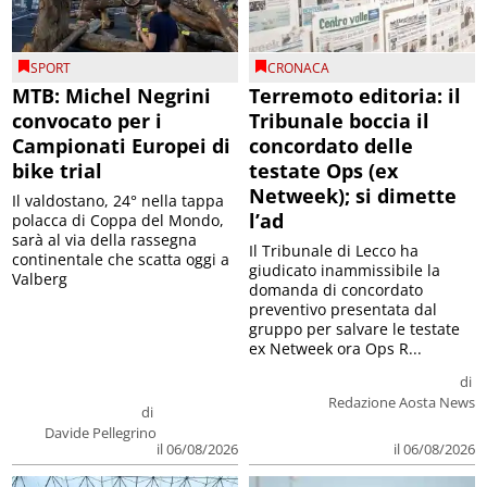
SPORT
CRONACA
MTB: Michel Negrini
Terremoto editoria: il
convocato per i
Tribunale boccia il
Campionati Europei di
concordato delle
bike trial
testate Ops (ex
Netweek); si dimette
Il valdostano, 24° nella tappa
l’ad
polacca di Coppa del Mondo,
sarà al via della rassegna
Il Tribunale di Lecco ha
continentale che scatta oggi a
giudicato inammissibile la
Valberg
domanda di concordato
preventivo presentata dal
gruppo per salvare le testate
ex Netweek ora Ops R...
di
Redazione Aosta News
di
Davide Pellegrino
il 06/08/2026
il 06/08/2026