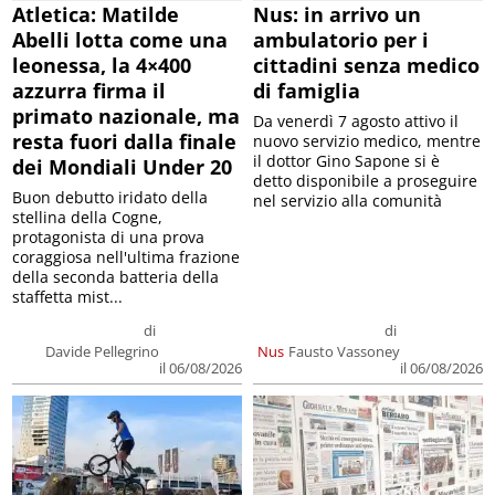
Atletica: Matilde
Nus: in arrivo un
Abelli lotta come una
ambulatorio per i
leonessa, la 4×400
cittadini senza medico
azzurra firma il
di famiglia
primato nazionale, ma
Da venerdì 7 agosto attivo il
resta fuori dalla finale
nuovo servizio medico, mentre
il dottor Gino Sapone si è
dei Mondiali Under 20
detto disponibile a proseguire
Buon debutto iridato della
nel servizio alla comunità
stellina della Cogne,
protagonista di una prova
coraggiosa nell'ultima frazione
della seconda batteria della
staffetta mist...
di
di
Davide Pellegrino
Nus
Fausto Vassoney
il 06/08/2026
il 06/08/2026