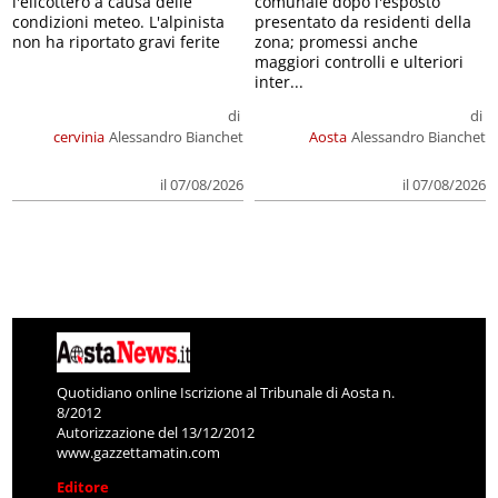
l'elicottero a causa delle
comunale dopo l'esposto
condizioni meteo. L'alpinista
presentato da residenti della
non ha riportato gravi ferite
zona; promessi anche
maggiori controlli e ulteriori
inter...
di
di
cervinia
Alessandro Bianchet
Aosta
Alessandro Bianchet
il 07/08/2026
il 07/08/2026
Quotidiano online Iscrizione al Tribunale di Aosta n.
8/2012
Autorizzazione del 13/12/2012
www.gazzettamatin.com
Editore