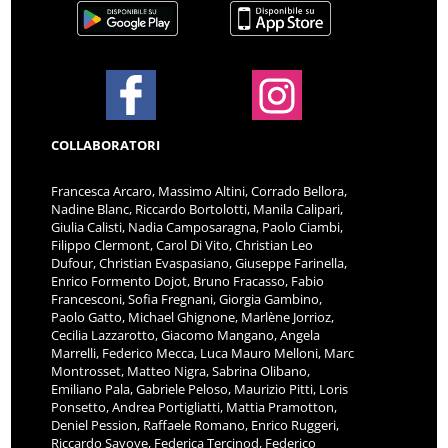
COLLABORATORI
Francesca Arcaro, Massimo Altini, Corrado Bellora,
Nadine Blanc, Riccardo Bortolotti, Manila Calipari,
Giulia Calisti, Nadia Camposaragna, Paolo Ciambi,
Filippo Clermont, Carol Di Vito, Christian Leo
Dufour, Christian Evaspasiano, Giuseppe Farinella,
Enrico Formento Dojot, Bruno Fracasso, Fabio
Francesconi, Sofia Fregnani, Giorgia Gambino,
Paolo Gatto, Michael Ghignone, Marlène Jorrioz,
Cecilia Lazzarotto, Giacomo Mangano, Angela
Marrelli, Federico Mecca, Luca Mauro Melloni, Marc
Montrosset, Matteo Nigra, Sabrina Olibano,
Emiliano Pala, Gabriele Peloso, Maurizio Pitti, Loris
Ponsetto, Andrea Portigliatti, Mattia Pramotton,
Deniel Pession, Raffaele Romano, Enrico Ruggeri,
Riccardo Savoye, Federica Tercinod, Federico