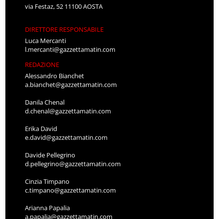
via Festaz, 52 11100 AOSTA
DIRETTORE RESPONSABILE
Luca Mercanti
l.mercanti@gazzettamatin.com
REDAZIONE
Alessandro Bianchet
a.bianchet@gazzettamatin.com
Danila Chenal
d.chenal@gazzettamatin.com
Erika David
e.david@gazzettamatin.com
Davide Pellegrino
d.pellegrino@gazzettamatin.com
Cinzia Timpano
c.timpano@gazzettamatin.com
Arianna Papalia
a.papalia@gazzettamatin.com