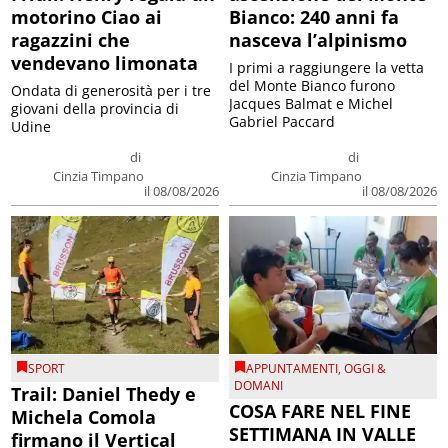
motorino Ciao ai
Bianco: 240 anni fa
ragazzini che
nasceva l’alpinismo
vendevano limonata
I primi a raggiungere la vetta
del Monte Bianco furono
Ondata di generosità per i tre
Jacques Balmat e Michel
giovani della provincia di
Gabriel Paccard
Udine
di
di
Cinzia Timpano
Cinzia Timpano
il 08/08/2026
il 08/08/2026
SPORT
APPUNTAMENTI
,
OGGI &
DOMANI
Trail: Daniel Thedy e
COSA FARE NEL FINE
Michela Comola
SETTIMANA IN VALLE
firmano il Vertical