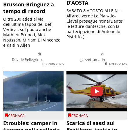
D’AOSTA
Brusson-Bringuez a
tempo di record
SABATO 8 AGOSTO ALLEIN –
All’area verde Le Plan-de-
Oltre 200 atleti al via
Clavel prosegue “ItinerDante”,
dell'ultima tappa del Défì
le letture dantesche, con la
Vertical, sul podio anche
partecipazione di Antonello
Mathieu Brunod, Alex
Pistritto (...
Noussan, Miriam Di Vincenzo
e Kaitlin Allen
di
di
Davide Pellegrino
gazzettamatin
il 08/08/2026
il 07/08/2026
CRONACA
CRONACA
Etroubles: camper in
Scarica di sassi sul
fiamme nella galleria
Breithorn, tratto in