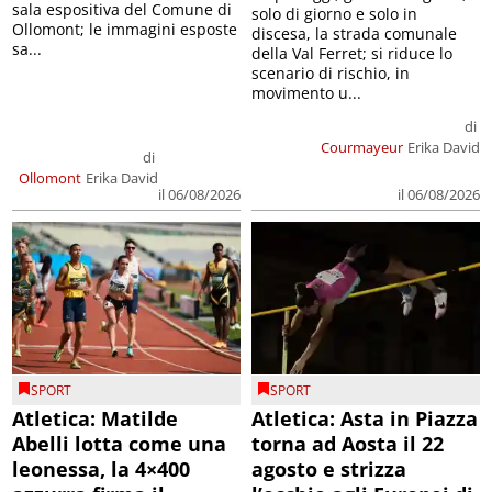
sala espositiva del Comune di
solo di giorno e solo in
Ollomont; le immagini esposte
discesa, la strada comunale
sa...
della Val Ferret; si riduce lo
scenario di rischio, in
movimento u...
di
Courmayeur
Erika David
di
Ollomont
Erika David
il 06/08/2026
il 06/08/2026
SPORT
SPORT
Atletica: Matilde
Atletica: Asta in Piazza
Abelli lotta come una
torna ad Aosta il 22
leonessa, la 4×400
agosto e strizza