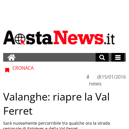
CRONACA
di
il
15/01/2016
news
Valanghe: riapre la Val
Ferret
Sarà nuovamente percorribile tra qualche ora la strada
regionale di Entrèves e della Val Ferret.