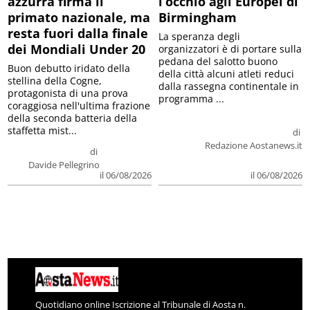
azzurra firma il
l’occhio agli Europei di
primato nazionale, ma
Birmingham
resta fuori dalla finale
La speranza degli
dei Mondiali Under 20
organizzatori è di portare sulla
pedana del salotto buono
Buon debutto iridato della
della città alcuni atleti reduci
stellina della Cogne,
dalla rassegna continentale in
protagonista di una prova
programma ...
coraggiosa nell'ultima frazione
della seconda batteria della
staffetta mist...
di
Redazione Aostanews.it
di
Davide Pellegrino
il 06/08/2026
il 06/08/2026
Quotidiano online Iscrizione al Tribunale di Aosta n.