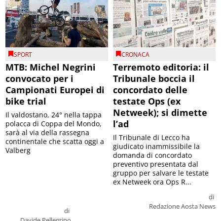
SPORT
CRONACA
MTB: Michel Negrini
Terremoto editoria: il
convocato per i
Tribunale boccia il
Campionati Europei di
concordato delle
bike trial
testate Ops (ex
Netweek); si dimette
Il valdostano, 24° nella tappa
l’ad
polacca di Coppa del Mondo,
sarà al via della rassegna
Il Tribunale di Lecco ha
continentale che scatta oggi a
giudicato inammissibile la
Valberg
domanda di concordato
preventivo presentata dal
gruppo per salvare le testate
ex Netweek ora Ops R...
di
Redazione Aosta News
di
Davide Pellegrino