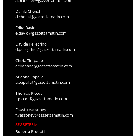
a.bianchet@gazzettamatin.com
Danila Chenal
d.chenal@gazzettamatin.com
Erika David
e.david@gazzettamatin.com
Davide Pellegrino
d.pellegrino@gazzettamatin.com
Cinzia Timpano
c.timpano@gazzettamatin.com
Arianna Papalia
a.papalia@gazzettamatin.com
Thomas Piccot
t.piccot@gazzettamatin.com
Fausto Vassoney
f.vassoney@gazzettamatin.com
SEGRETERIA
Roberta Prodoti