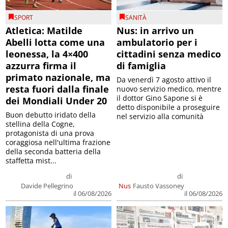
SPORT
SANITÀ
Atletica: Matilde
Nus: in arrivo un
Abelli lotta come una
ambulatorio per i
leonessa, la 4×400
cittadini senza medico
azzurra firma il
di famiglia
primato nazionale, ma
Da venerdì 7 agosto attivo il
resta fuori dalla finale
nuovo servizio medico, mentre
il dottor Gino Sapone si è
dei Mondiali Under 20
detto disponibile a proseguire
Buon debutto iridato della
nel servizio alla comunità
stellina della Cogne,
protagonista di una prova
coraggiosa nell'ultima frazione
della seconda batteria della
staffetta mist...
di
di
Davide Pellegrino
Nus
Fausto Vassoney
il 06/08/2026
il 06/08/2026