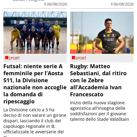
il 06/08/2026
il 06/08/2026
SPORT
SPORT
Futsal: niente serie A
Rugby: Matteo
femminile per l’Aosta
Sebastiani, dal ritiro
511, la Divisione
con le Zebre
nazionale non accoglie
all’Accademia Ivan
la domanda di
Francescato
ripescaggio
Inizio della nuova stagione
agonistica all'insegna delle
La Divisione calcio a 5 ha
soddisfazioni per il giovane
deciso di non varare un girone
talento dello Stade Valdôtain
dispari, lasciando il club del
capoluogo regionale in B;
ufficializzate le avversarie dei