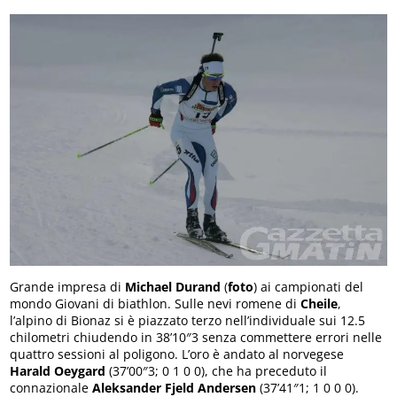
Grande impresa di
Michael Durand
(
foto
) ai campionati del
mondo Giovani di biathlon. Sulle nevi romene di
Cheile
,
l’alpino di Bionaz si è piazzato terzo nell’individuale sui 12.5
chilometri chiudendo in 38’10″3 senza commettere errori nelle
quattro sessioni al poligono. L’oro è andato al norvegese
Harald Oeygard
(37’00″3; 0 1 0 0), che ha preceduto il
connazionale
Aleksander Fjeld Andersen
(37’41″1; 1 0 0 0).