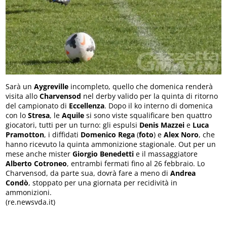
Sarà un
Aygreville
incompleto, quello che domenica renderà
visita allo
Charvensod
nel derby valido per la quinta di ritorno
del campionato di
Eccellenza
. Dopo il ko interno di domenica
con lo
Stresa
, le
Aquile
si sono viste squalificare ben quattro
giocatori, tutti per un turno: gli espulsi
Denis Mazzei
e
Luca
Pramotton
, i diffidati
Domenico Rega
(
foto
) e
Alex Noro
, che
hanno ricevuto la quinta ammonizione stagionale. Out per un
mese anche mister
Giorgio Benedetti
e il massaggiatore
Alberto Cotroneo
, entrambi fermati fino al 26 febbraio. Lo
Charvensod, da parte sua, dovrà fare a meno di
Andrea
Condò
, stoppato per una giornata per recidività in
ammonizioni.
(re.newsvda.it)