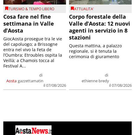
TURISMO & TEMPO LIBERO
ATTUALITA'
Cosa fare nel fine
Corpo forestale della
settimana in Valle
Valle d’Aosta: 12 nuovi
d’Aosta
agenti in servizio in 8
stazioni
GiocAosta prosegue tra le vie
del capoluogo; a Brissogne
Questa mattina, a palazzo
entra nel vivo la Feta de
regionale, si è tenuta la
l’Oumbra; Etroubles ospita la
cerimonia di giuramento
Veillà; a Chamois tocca al
Festival A...
di
di
Aosta
gazzettamatin
ethienne bredy
il 07/08/2026
il 07/08/2026