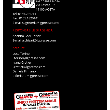
LG PRESSE S.R.L.
via Festaz, 52
11100 AOSTA
Tel: 0165.231711
Fax: 0165.1820141
E-mail
segreteria@lgpresse.com
RESPONSABILE DI AGENZIA
Arianna Gori Chisari
E-mail
a.chisari@lgpresse.com
Account
Luca Torino
l.torino@lgpresse.com
Ivana Cretier
i.cretier@lgpresse.com
Daniele Fimiano
d.fimiano@lgpresse.com