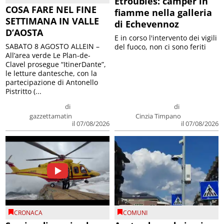
Etroubles: camper in
COSA FARE NEL FINE
fiamme nella galleria
SETTIMANA IN VALLE
di Echevennoz
D’AOSTA
E in corso l'intervento dei vigili
SABATO 8 AGOSTO ALLEIN –
del fuoco, non ci sono feriti
All’area verde Le Plan-de-
Clavel prosegue “ItinerDante”,
le letture dantesche, con la
partecipazione di Antonello
Pistritto (...
di
di
gazzettamatin
Cinzia Timpano
il 07/08/2026
il 07/08/2026
CRONACA
COMUNI