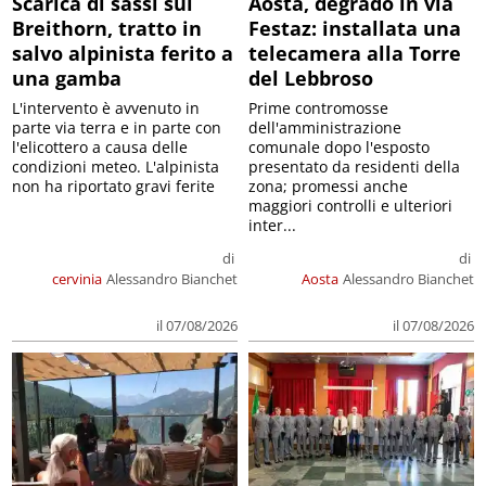
Scarica di sassi sul
Aosta, degrado in via
Breithorn, tratto in
Festaz: installata una
salvo alpinista ferito a
telecamera alla Torre
una gamba
del Lebbroso
L'intervento è avvenuto in
Prime contromosse
parte via terra e in parte con
dell'amministrazione
l'elicottero a causa delle
comunale dopo l'esposto
condizioni meteo. L'alpinista
presentato da residenti della
non ha riportato gravi ferite
zona; promessi anche
maggiori controlli e ulteriori
inter...
di
di
cervinia
Alessandro Bianchet
Aosta
Alessandro Bianchet
il 07/08/2026
il 07/08/2026