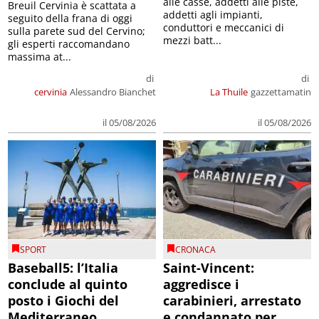
alle casse, addetti alle piste,
Breuil Cervinia è scattata a
addetti agli impianti,
seguito della frana di oggi
conduttori e meccanici di
sulla parete sud del Cervino;
mezzi batt...
gli esperti raccomandano
massima at...
di
di
cervinia
Alessandro Bianchet
La Thuile
gazzettamatin
il 05/08/2026
il 05/08/2026
SPORT
CRONACA
Baseball5: l’Italia
Saint-Vincent:
conclude al quinto
aggredisce i
posto i Giochi del
carabinieri, arrestato
Mediterraneo
e condannato per