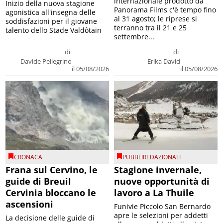
internazionale prodotto da
Inizio della nuova stagione
Panorama Films c'è tempo fino
agonistica all'insegna delle
al 31 agosto; le riprese si
soddisfazioni per il giovane
terranno tra il 21 e 25
talento dello Stade Valdôtain
settembre...
di
di
Davide Pellegrino
Erika David
il 05/08/2026
il 05/08/2026
CRONACA
PUBBLIREDAZIONALI
Frana sul Cervino, le
Stagione invernale,
guide di Breuil
nuove opportunità di
Cervinia bloccano le
lavoro a La Thuile
ascensioni
Funivie Piccolo San Bernardo
apre le selezioni per addetti
La decisione delle guide di