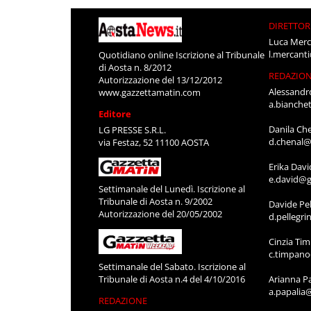
DIRETTOR
Luca Merc
l.mercant
Quotidiano online Iscrizione al Tribunale
di Aosta n. 8/2012
REDAZIO
Autorizzazione del 13/12/2012
Alessandr
www.gazzettamatin.com
a.bianche
Editore
Danila Ch
LG PRESSE S.R.L.
d.chenal@
via Festaz, 52 11100 AOSTA
Erika Davi
e.david@g
Settimanale del Lunedì. Iscrizione al
Tribunale di Aosta n. 9/2002
Davide Pel
Autorizzazione del 20/05/2002
d.pellegr
Cinzia Ti
c.timpan
Settimanale del Sabato. Iscrizione al
Tribunale di Aosta n.4 del 4/10/2016
Arianna P
a.papalia
REDAZIONE