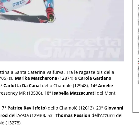
ttina a Santa Caterina Valfurva. Tra le ragazze bis della
705) su
Marika Mascherona
(12874) e
Carola Gardano
5ª
Carlotta Da Canal
dello Chamolé (12948), 14ª
Amelie
essoney MR (13536), 18ª
Isabella Mazzacurati
del Mont
n 7°
Patrice Revil
(
foto
) dello Chamolé (12613), 20°
Giovanni
rrod
dell’Aosta (12930), 53°
Thomas Pession
dell’Azzurri del
 (13278).