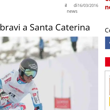
di
il
16/03/2016
n
news
 bravi a Santa Caterina
C