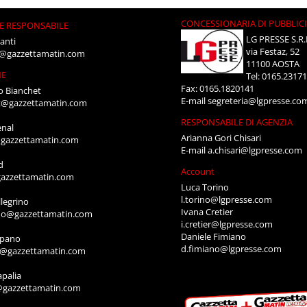
CONCESSIONARIA DI PUBBLIC
E RESPONSABILE
LG PRESSE S.R.
anti
via Festaz, 52
i@gazzettamatin.com
11100 AOSTA
NE
Tel: 0165.2317
Fax: 0165.1820141
o Bianchet
E-mail
segreteria@lgpresse.co
t@gazzettamatin.com
RESPONSABILE DI AGENZIA
enal
Arianna Gori Chisari
gazzettamatin.com
E-mail
a.chisari@lgpresse.com
d
Account
azzettamatin.com
Luca Torino
l.torino@lgpresse.com
legrino
Ivana Cretier
ino@gazzettamatin.com
i.cretier@lgpresse.com
Daniele Fimiano
mpano
d.fimiano@lgpresse.com
o@gazzettamatin.com
apalia
@gazzettamatin.com