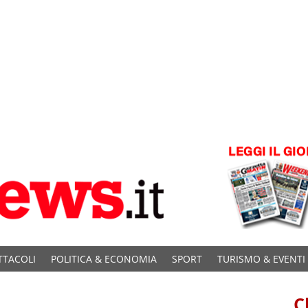
TTACOLI
POLITICA & ECONOMIA
SPORT
TURISMO & EVENTI
C