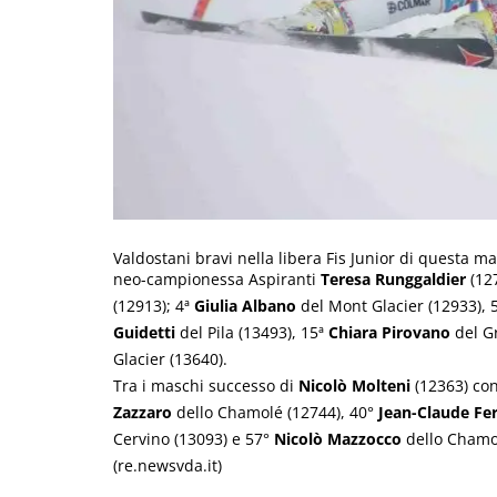
Valdostani bravi nella libera Fis Junior di questa ma
neo-campionessa Aspiranti
Teresa Runggaldier
(12
(12913); 4ª
Giulia Albano
del Mont Glacier (12933), 
Guidetti
del Pila (13493), 15ª
Chiara Pirovano
del Gr
Glacier (13640).
Tra i maschi successo di
Nicolò Molteni
(12363) co
Zazzaro
dello Chamolé (12744), 40°
Jean-Claude Fe
Cervino (13093) e 57°
Nicolò Mazzocco
dello Chamolé
(re.newsvda.it)