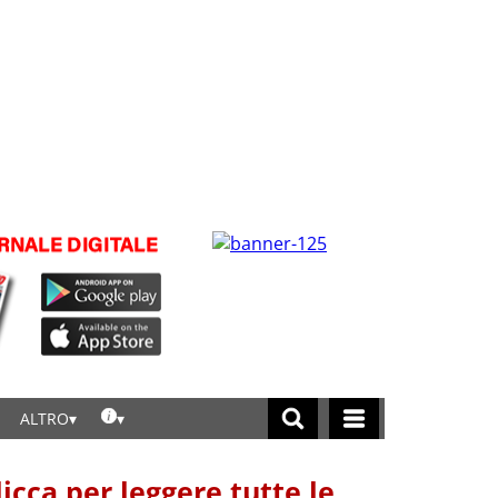
ALTRO
licca per leggere tutte le