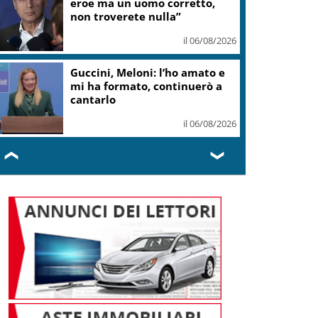
eroe ma un uomo corretto,
non troverete nulla”
il 06/08/2026
Guccini, Meloni: l’ho amato e
mi ha formato, continuerò a
cantarlo
il 06/08/2026
❮
❯