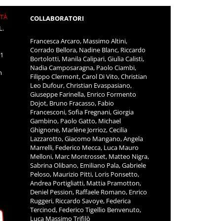
ITÀ
COLLABORATORI
L.
Francesca Arcaro, Massimo Altini,
Corrado Bellora, Nadine Blanc, Riccardo
11
Bortolotti, Manila Calipari, Giulia Calisti,
Nadia Camposaragna, Paolo Ciambi,
m
Filippo Clermont, Carol Di Vito, Christian
Leo Dufour, Christian Evaspasiano,
Giuseppe Farinella, Enrico Formento
Dojot, Bruno Fracasso, Fabio
Francesconi, Sofia Fregnani, Giorgia
Gambino, Paolo Gatto, Michael
Ghignone, Marlène Jorrioz, Cecilia
Lazzarotto, Giacomo Mangano, Angela
Marrelli, Federico Mecca, Luca Mauro
Melloni, Marc Montrosset, Matteo Nigra,
Sabrina Olibano, Emiliano Pala, Gabriele
Peloso, Maurizio Pitti, Loris Ponsetto,
Andrea Portigliatti, Mattia Pramotton,
Deniel Pession, Raffaele Romano, Enrico
Ruggeri, Riccardo Savoye, Federica
Tercinod, Federico Tigellio Benvenuto,
Luca Massimo Trifilò