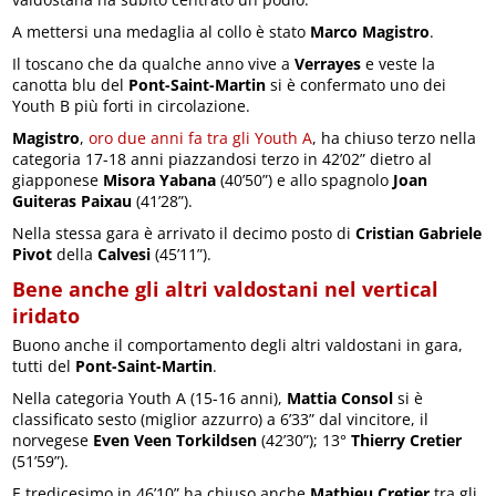
A mettersi una medaglia al collo è stato
Marco Magistro
.
Il toscano che da qualche anno vive a
Verrayes
e veste la
canotta blu del
Pont-Saint-Martin
si è confermato uno dei
Youth B più forti in circolazione.
Magistro
,
oro due anni fa tra gli Youth A
, ha chiuso terzo nella
categoria 17-18 anni piazzandosi terzo in 42’02” dietro al
giapponese
Misora Yabana
(40’50”) e allo spagnolo
Joan
Guiteras Paixau
(41’28”).
Nella stessa gara è arrivato il decimo posto di
Cristian Gabriele
Pivot
della
Calvesi
(45’11”).
Bene anche gli altri valdostani nel vertical
iridato
Buono anche il comportamento degli altri valdostani in gara,
tutti del
Pont-Saint-Martin
.
Nella categoria Youth A (15-16 anni),
Mattia Consol
si è
classificato sesto (miglior azzurro) a 6’33” dal vincitore, il
norvegese
Even Veen Torkildsen
(42’30”); 13°
Thierry Cretier
(51’59”).
E tredicesimo in 46’10” ha chiuso anche
Mathieu Cretier
tra gli