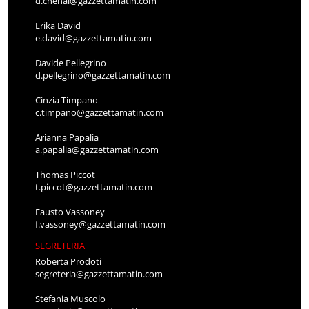
d.chenal@gazzettamatin.com
Erika David
e.david@gazzettamatin.com
Davide Pellegrino
d.pellegrino@gazzettamatin.com
Cinzia Timpano
c.timpano@gazzettamatin.com
Arianna Papalia
a.papalia@gazzettamatin.com
Thomas Piccot
t.piccot@gazzettamatin.com
Fausto Vassoney
f.vassoney@gazzettamatin.com
SEGRETERIA
Roberta Prodoti
segreteria@gazzettamatin.com
Stefania Muscolo