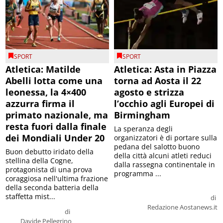
SPORT
SPORT
Atletica: Matilde
Atletica: Asta in Piazza
Abelli lotta come una
torna ad Aosta il 22
leonessa, la 4×400
agosto e strizza
azzurra firma il
l’occhio agli Europei di
primato nazionale, ma
Birmingham
resta fuori dalla finale
La speranza degli
dei Mondiali Under 20
organizzatori è di portare sulla
pedana del salotto buono
Buon debutto iridato della
della città alcuni atleti reduci
stellina della Cogne,
dalla rassegna continentale in
protagonista di una prova
programma ...
coraggiosa nell'ultima frazione
della seconda batteria della
staffetta mist...
di
Redazione Aostanews.it
di
Davide Pellegrino