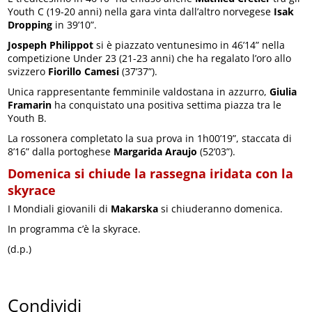
Youth C (19-20 anni) nella gara vinta dall’altro norvegese
Isak
Dropping
in 39’10”.
Jospeph Philippot
si è piazzato ventunesimo in 46’14” nella
competizione Under 23 (21-23 anni) che ha regalato l’oro allo
svizzero
Fiorillo Camesi
(37’37”).
Unica rappresentante femminile valdostana in azzurro,
Giulia
Framarin
ha conquistato una positiva settima piazza tra le
Youth B.
La rossonera completato la sua prova in 1h00’19”, staccata di
8’16” dalla portoghese
Margarida Araujo
(52’03”).
Domenica si chiude la rassegna iridata con la
skyrace
I Mondiali giovanili di
Makarska
si chiuderanno domenica.
In programma c’è la skyrace.
(d.p.)
Condividi