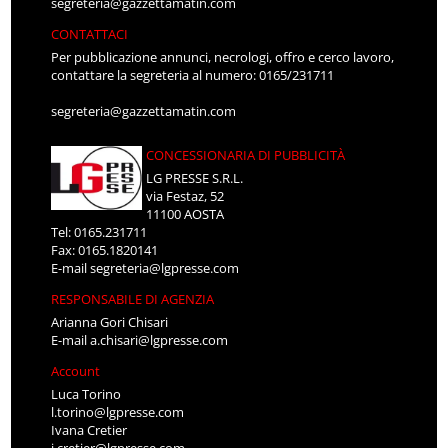
segreteria@gazzettamatin.com
CONTATTACI
Per pubblicazione annunci, necrologi, offro e cerco lavoro,
contattare la segreteria al numero: 0165/231711
segreteria@gazzettamatin.com
CONCESSIONARIA DI PUBBLICITÀ
LG PRESSE S.R.L.
via Festaz, 52
11100 AOSTA
Tel: 0165.231711
Fax: 0165.1820141
E-mail
segreteria@lgpresse.com
RESPONSABILE DI AGENZIA
Arianna Gori Chisari
E-mail
a.chisari@lgpresse.com
Account
Luca Torino
l.torino@lgpresse.com
Ivana Cretier