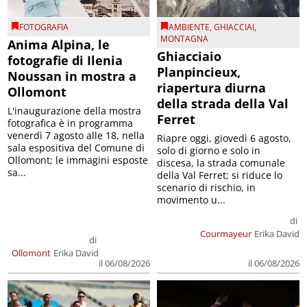
FOTOGRAFIA
AMBIENTE
,
GHIACCIAI
,
MONTAGNA
Anima Alpina, le
Ghiacciaio
fotografie di Ilenia
Planpincieux,
Noussan in mostra a
riapertura diurna
Ollomont
della strada della Val
L'inaugurazione della mostra
Ferret
fotografica è in programma
venerdì 7 agosto alle 18, nella
Riapre oggi, giovedì 6 agosto,
sala espositiva del Comune di
solo di giorno e solo in
Ollomont; le immagini esposte
discesa, la strada comunale
sa...
della Val Ferret; si riduce lo
scenario di rischio, in
movimento u...
di
Courmayeur
Erika David
di
Ollomont
Erika David
il 06/08/2026
il 06/08/2026