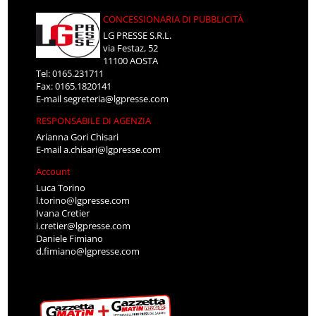
CONCESSIONARIA DI PUBBLICITÀ
LG PRESSE S.R.L.
via Festaz, 52
11100 AOSTA
Tel: 0165.231711
Fax: 0165.1820141
E-mail
segreteria@lgpresse.com
RESPONSABILE DI AGENZIA
Arianna Gori Chisari
E-mail
a.chisari@lgpresse.com
Account
Luca Torino
l.torino@lgpresse.com
Ivana Cretier
i.cretier@lgpresse.com
Daniele Fimiano
d.fimiano@lgpresse.com