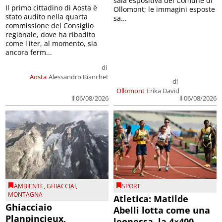
sala espositiva del Comune di
Il primo cittadino di Aosta è
Ollomont; le immagini esposte
stato audito nella quarta
sa...
commissione del Consiglio
regionale, dove ha ribadito
come l'iter, al momento, sia
ancora ferm...
di
Aosta
Alessandro Bianchet
di
Ollomont
Erika David
il 06/08/2026
il 06/08/2026
AMBIENTE
,
GHIACCIAI
,
SPORT
MONTAGNA
Atletica: Matilde
Ghiacciaio
Abelli lotta come una
Planpincieux,
leonessa, la 4×400