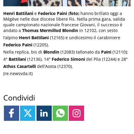
Henri Battilani
e
Federico Paini
(
foto
) hanno brillato oggi a
Mégève nelle due discese libere Fis. Nella prima gara, valida
quale campionato nazionale francese Giovani, il successo è
andato a
Thomas Mermillod Blondin
in 12102, con sesto
l’alpino
Henri Battilani
(12165) e undicesimo il carabiniere
Federico Paini
(12205).
Nella replica, bis di
Blondin
(12083) tallonato da
Paini
(12110);
4°
Battilani
(12136), 14°
Federico Simoni
del Pila (12244) e 28°
Athos Casartelli
dell’Aosta (12370).
(re.newsvda.it)
Condividi