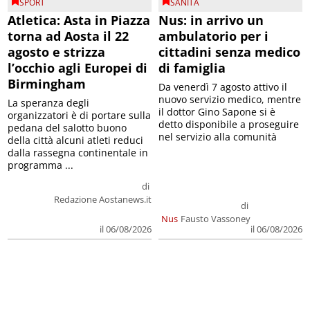
SPORT
SANITÀ
Atletica: Asta in Piazza
Nus: in arrivo un
torna ad Aosta il 22
ambulatorio per i
agosto e strizza
cittadini senza medico
l’occhio agli Europei di
di famiglia
Birmingham
Da venerdì 7 agosto attivo il
nuovo servizio medico, mentre
La speranza degli
il dottor Gino Sapone si è
organizzatori è di portare sulla
detto disponibile a proseguire
pedana del salotto buono
nel servizio alla comunità
della città alcuni atleti reduci
dalla rassegna continentale in
programma ...
di
Redazione Aostanews.it
di
Nus
Fausto Vassoney
il 06/08/2026
il 06/08/2026