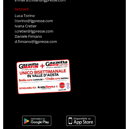
E-mail
a.chisari@lgpresse.com
Account
Luca Torino
l.torino@lgpresse.com
Ivana Cretier
i.cretier@lgpresse.com
Daniele Fimiano
d.fimiano@lgpresse.com