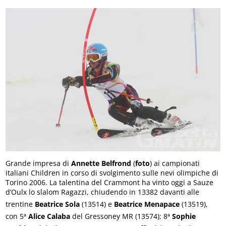
Grande impresa di
Annette Belfrond
(
foto
) ai campionati
italiani Children in corso di svolgimento sulle nevi olimpiche di
Torino 2006. La talentina del Crammont ha vinto oggi a Sauze
d’Oulx lo slalom Ragazzi, chiudendo in 13382 davanti alle
trentine
Beatrice Sola
(13514) e
Beatrice Menapace
(13519),
con 5ª
Alice Calaba
del Gressoney MR (13574); 8ª
Sophie