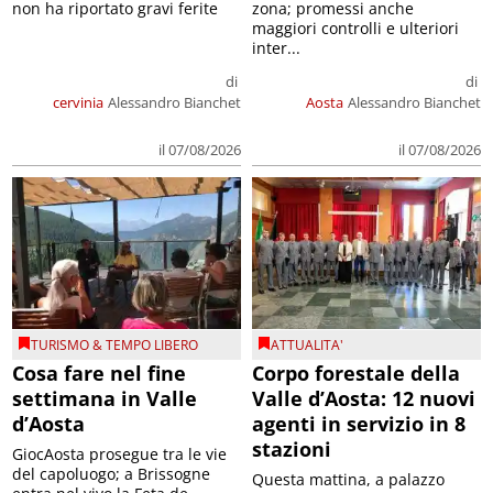
non ha riportato gravi ferite
zona; promessi anche
maggiori controlli e ulteriori
inter...
di
di
cervinia
Alessandro Bianchet
Aosta
Alessandro Bianchet
il 07/08/2026
il 07/08/2026
TURISMO & TEMPO LIBERO
ATTUALITA'
Cosa fare nel fine
Corpo forestale della
settimana in Valle
Valle d’Aosta: 12 nuovi
d’Aosta
agenti in servizio in 8
stazioni
GiocAosta prosegue tra le vie
del capoluogo; a Brissogne
Questa mattina, a palazzo