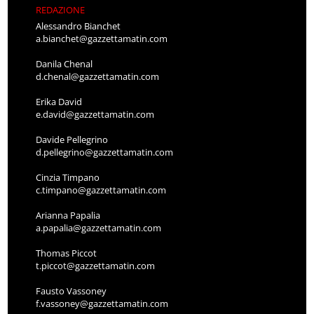
REDAZIONE
Alessandro Bianchet
a.bianchet@gazzettamatin.com
Danila Chenal
d.chenal@gazzettamatin.com
Erika David
e.david@gazzettamatin.com
Davide Pellegrino
d.pellegrino@gazzettamatin.com
Cinzia Timpano
c.timpano@gazzettamatin.com
Arianna Papalia
a.papalia@gazzettamatin.com
Thomas Piccot
t.piccot@gazzettamatin.com
Fausto Vassoney
f.vassoney@gazzettamatin.com