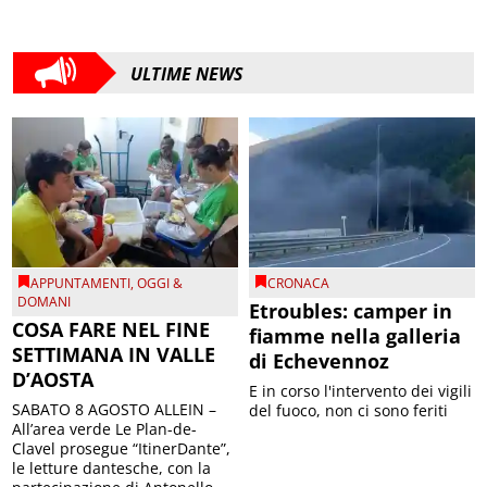
ULTIME NEWS
APPUNTAMENTI
,
OGGI &
CRONACA
DOMANI
Etroubles: camper in
COSA FARE NEL FINE
fiamme nella galleria
SETTIMANA IN VALLE
di Echevennoz
D’AOSTA
E in corso l'intervento dei vigili
SABATO 8 AGOSTO ALLEIN –
del fuoco, non ci sono feriti
All’area verde Le Plan-de-
Clavel prosegue “ItinerDante”,
le letture dantesche, con la