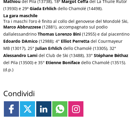
Mathiou
del Pila (13738), 18ª
Margot Ceffa
del La Thuile Rutor
(13930) e 29ª
Giada Erhlich
dello Chamolé (14498).
La gara maschile
Tra i maschi l’oro è finito al collo del genovese del Mondolé Ski,
Marco Abbruzzese
(12881), accompagnato sul podio
dallalessandrino
Thomas Lorenzo Bini
(12955) e dal piacentino
Edoardo DAmico
(12988); 4°
Elliot Perretta
del Courmayeur
MB (13017), 25°
Julian Erhlich
dello Chamolé (13305), 32°
Alessandro Lami
del Club de Ski (13488), 33°
Stéphane Béthaz
del Pila (13500) e 35°
Etienne Boniface
dello Chamolé (13515).
(d.p.)
Condividi