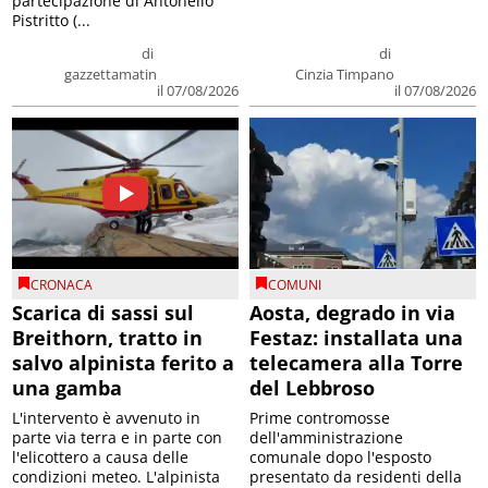
partecipazione di Antonello
Pistritto (...
di
di
gazzettamatin
Cinzia Timpano
il 07/08/2026
il 07/08/2026
CRONACA
COMUNI
Scarica di sassi sul
Aosta, degrado in via
Breithorn, tratto in
Festaz: installata una
salvo alpinista ferito a
telecamera alla Torre
una gamba
del Lebbroso
L'intervento è avvenuto in
Prime contromosse
parte via terra e in parte con
dell'amministrazione
l'elicottero a causa delle
comunale dopo l'esposto
condizioni meteo. L'alpinista
presentato da residenti della