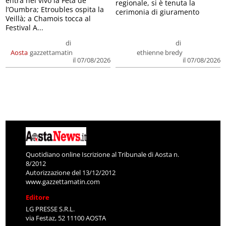
entra nel vivo la Feta de
regionale, si è tenuta la
l’Oumbra; Etroubles ospita la
cerimonia di giuramento
Veillà; a Chamois tocca al
Festival A...
di
di
Aosta
gazzettamatin
ethienne bredy
il 07/08/2026
il 07/08/2026
Quotidiano online Iscrizione al Tribunale di Aosta n.
8/2012
Autorizzazione del 13/12/2012
www.gazzettamatin.com
Editore
LG PRESSE S.R.L.
via Festaz, 52 11100 AOSTA