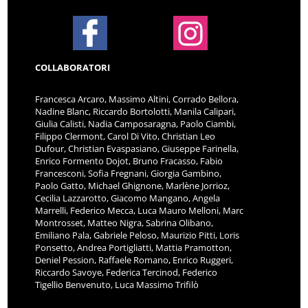
COLLABORATORI
Francesca Arcaro, Massimo Altini, Corrado Bellora,
Nadine Blanc, Riccardo Bortolotti, Manila Calipari,
Giulia Calisti, Nadia Camposaragna, Paolo Ciambi,
Filippo Clermont, Carol Di Vito, Christian Leo
Dufour, Christian Evaspasiano, Giuseppe Farinella,
Enrico Formento Dojot, Bruno Fracasso, Fabio
Francesconi, Sofia Fregnani, Giorgia Gambino,
Paolo Gatto, Michael Ghignone, Marlène Jorrioz,
Cecilia Lazzarotto, Giacomo Mangano, Angela
Marrelli, Federico Mecca, Luca Mauro Melloni, Marc
Montrosset, Matteo Nigra, Sabrina Olibano,
Emiliano Pala, Gabriele Peloso, Maurizio Pitti, Loris
Ponsetto, Andrea Portigliatti, Mattia Pramotton,
Deniel Pession, Raffaele Romano, Enrico Ruggeri,
Riccardo Savoye, Federica Tercinod, Federico
Tigellio Benvenuto, Luca Massimo Trifilò