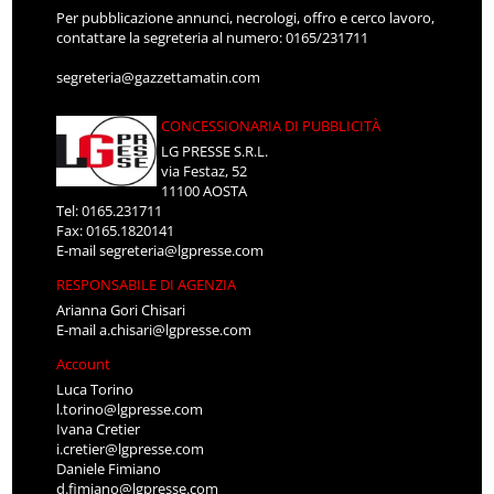
Per pubblicazione annunci, necrologi, offro e cerco lavoro,
contattare la segreteria al numero: 0165/231711
segreteria@gazzettamatin.com
CONCESSIONARIA DI PUBBLICITÀ
LG PRESSE S.R.L.
via Festaz, 52
11100 AOSTA
Tel: 0165.231711
Fax: 0165.1820141
E-mail
segreteria@lgpresse.com
RESPONSABILE DI AGENZIA
Arianna Gori Chisari
E-mail
a.chisari@lgpresse.com
Account
Luca Torino
l.torino@lgpresse.com
Ivana Cretier
i.cretier@lgpresse.com
Daniele Fimiano
d.fimiano@lgpresse.com