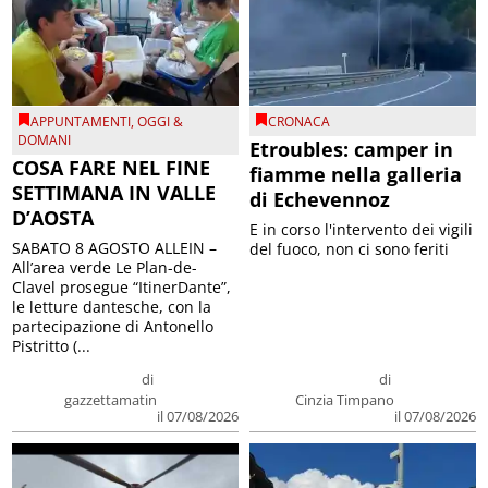
APPUNTAMENTI
,
OGGI &
CRONACA
DOMANI
Etroubles: camper in
COSA FARE NEL FINE
fiamme nella galleria
SETTIMANA IN VALLE
di Echevennoz
D’AOSTA
E in corso l'intervento dei vigili
SABATO 8 AGOSTO ALLEIN –
del fuoco, non ci sono feriti
All’area verde Le Plan-de-
Clavel prosegue “ItinerDante”,
le letture dantesche, con la
partecipazione di Antonello
Pistritto (...
di
di
gazzettamatin
Cinzia Timpano
il 07/08/2026
il 07/08/2026