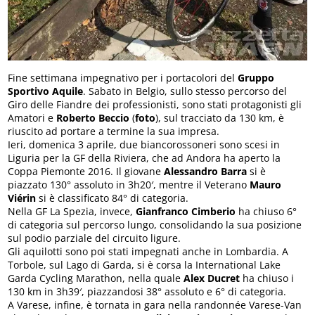
Fine settimana impegnativo per i portacolori del
Gruppo
Sportivo Aquile
. Sabato in Belgio, sullo stesso percorso del
Giro delle Fiandre dei professionisti, sono stati protagonisti gli
Amatori e
Roberto Beccio
(
foto
), sul tracciato da 130 km, è
riuscito ad portare a termine la sua impresa.
Ieri, domenica 3 aprile, due biancorossoneri sono scesi in
Liguria per la GF della Riviera, che ad Andora ha aperto la
Coppa Piemonte 2016. Il giovane
Alessandro Barra
si è
piazzato 130° assoluto in 3h20′, mentre il Veterano
Mauro
Viérin
si è classificato 84° di categoria.
Nella GF La Spezia, invece,
Gianfranco Cimberio
ha chiuso 6°
di categoria sul percorso lungo, consolidando la sua posizione
sul podio parziale del circuito ligure.
Gli aquilotti sono poi stati impegnati anche in Lombardia. A
Torbole, sul Lago di Garda, si è corsa la International Lake
Garda Cycling Marathon, nella quale
Alex Ducret
ha chiuso i
130 km in 3h39′, piazzandosi 38° assoluto e 6° di categoria.
A Varese, infine, è tornata in gara nella randonnée Varese-Van