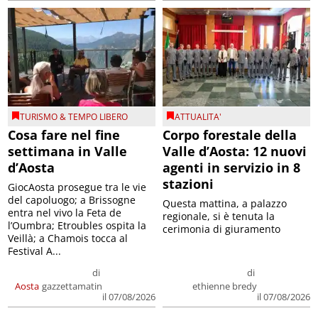
TURISMO & TEMPO LIBERO
ATTUALITA'
Cosa fare nel fine
Corpo forestale della
settimana in Valle
Valle d’Aosta: 12 nuovi
d’Aosta
agenti in servizio in 8
stazioni
GiocAosta prosegue tra le vie
del capoluogo; a Brissogne
Questa mattina, a palazzo
entra nel vivo la Feta de
regionale, si è tenuta la
l’Oumbra; Etroubles ospita la
cerimonia di giuramento
Veillà; a Chamois tocca al
Festival A...
di
di
Aosta
gazzettamatin
ethienne bredy
il 07/08/2026
il 07/08/2026