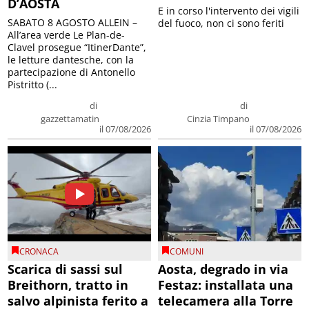
D’AOSTA
E in corso l'intervento dei vigili
SABATO 8 AGOSTO ALLEIN –
del fuoco, non ci sono feriti
All’area verde Le Plan-de-
Clavel prosegue “ItinerDante”,
le letture dantesche, con la
partecipazione di Antonello
Pistritto (...
di
di
gazzettamatin
Cinzia Timpano
il 07/08/2026
il 07/08/2026
CRONACA
COMUNI
Scarica di sassi sul
Aosta, degrado in via
Breithorn, tratto in
Festaz: installata una
salvo alpinista ferito a
telecamera alla Torre