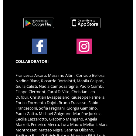
COLLABORATORI
Francesca Arcaro, Massimo Altini, Corrado Bellora,
Nadine Blanc, Riccardo Bortolotti, Manila Calipari,
Giulia Calisti, Nadia Camposaragna, Paolo Ciambi,
Filippo Clermont, Carol Di Vito, Christian Leo
Dufour, Christian Evaspasiano, Giuseppe Farinella,
Enrico Formento Dojot, Bruno Fracasso, Fabio
Francesconi, Sofia Fregnani, Giorgia Gambino,
Paolo Gatto, Michael Ghignone, Marlène Jorrioz,
Cecilia Lazzarotto, Giacomo Mangano, Angela
Marrelli, Federico Mecca, Luca Mauro Melloni, Marc
Montrosset, Matteo Nigra, Sabrina Olibano,
Emiliano Pala, Gabriele Peloso, Maurizio Pitti, Loris