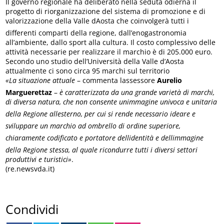
Il governo regionale ha deliberato nella seduta odierna il
progetto di riorganizzazione del sistema di promozione e di
valorizzazione della Valle dAosta che coinvolgerà tutti i
differenti comparti della regione, dall’enogastronomia
all’ambiente, dallo sport alla cultura. Il costo complessivo delle
attività necessarie per realizzare il marchio è di 205.000 euro.
Secondo uno studio dell’Università della Valle d’Aosta
attualmente ci sono circa 95 marchi sul territorio
«La situazione attuale
– commenta lassessore
Aurelio
Marguerettaz
–
è caratterizzata da una grande varietà di marchi,
di diversa natura, che non consente unimmagine univoca e unitaria
della Regione allesterno, per cui si rende necessario ideare e
sviluppare un marchio ad ombrello di ordine superiore,
chiaramente codificato e portatore dellidentità e dellimmagine
della Regione stessa, al quale ricondurre tutti i diversi settori
produttivi e turistici»
.
(re.newsvda.it)
Condividi