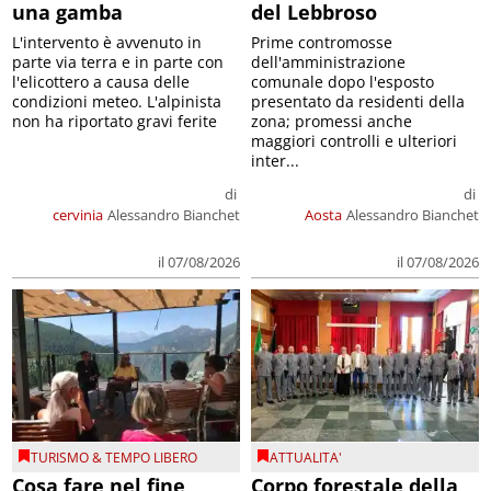
una gamba
del Lebbroso
L'intervento è avvenuto in
Prime contromosse
parte via terra e in parte con
dell'amministrazione
l'elicottero a causa delle
comunale dopo l'esposto
condizioni meteo. L'alpinista
presentato da residenti della
non ha riportato gravi ferite
zona; promessi anche
maggiori controlli e ulteriori
inter...
di
di
cervinia
Alessandro Bianchet
Aosta
Alessandro Bianchet
il 07/08/2026
il 07/08/2026
TURISMO & TEMPO LIBERO
ATTUALITA'
Cosa fare nel fine
Corpo forestale della