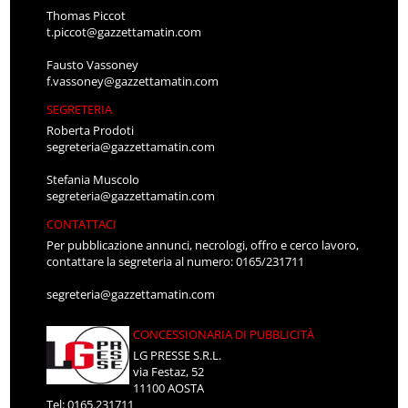
Thomas Piccot
t.piccot@gazzettamatin.com
Fausto Vassoney
f.vassoney@gazzettamatin.com
SEGRETERIA
Roberta Prodoti
segreteria@gazzettamatin.com
Stefania Muscolo
segreteria@gazzettamatin.com
CONTATTACI
Per pubblicazione annunci, necrologi, offro e cerco lavoro,
contattare la segreteria al numero: 0165/231711
segreteria@gazzettamatin.com
CONCESSIONARIA DI PUBBLICITÀ
LG PRESSE S.R.L.
via Festaz, 52
11100 AOSTA
Tel: 0165.231711