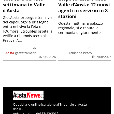
settimana in Valle
Valle d’Aosta: 12 nuovi
d’Aosta
agenti in servizio in 8
stazioni
GiocAosta prosegue tra le vie
del capoluogo; a Brissogne
Questa mattina, a palazzo
entra nel vivo la Feta de
regionale, si è tenuta la
l’Oumbra; Etroubles ospita la
cerimonia di giuramento
Veillà; a Chamois tocca al
Festival A...
di
di
Aosta
gazzettamatin
ethienne bredy
il 07/08/2026
il 07/08/2026
Quotidiano online Iscrizione al Tribunale di Aosta n.
8/2012
Autorizzazione del 13/12/2012