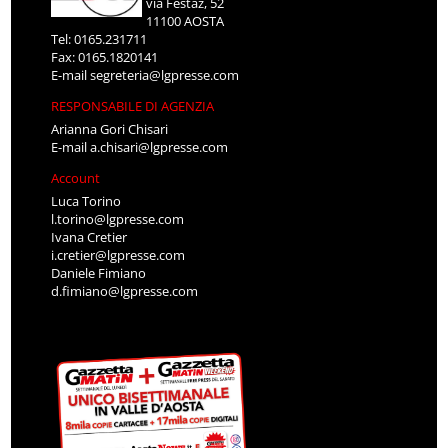
via Festaz, 52
11100 AOSTA
Tel: 0165.231711
Fax: 0165.1820141
E-mail
segreteria@lgpresse.com
RESPONSABILE DI AGENZIA
Arianna Gori Chisari
E-mail
a.chisari@lgpresse.com
Account
Luca Torino
l.torino@lgpresse.com
Ivana Cretier
i.cretier@lgpresse.com
Daniele Fimiano
d.fimiano@lgpresse.com