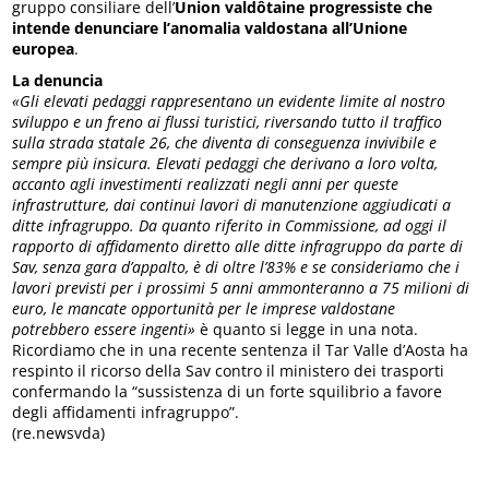
gruppo consiliare dell’
Union valdôtaine progressiste che
intende denunciare l’anomalia valdostana all’Unione
europea
.
La denuncia
«Gli elevati pedaggi rappresentano un evidente limite al nostro
sviluppo e un freno ai flussi turistici, riversando tutto il traffico
sulla strada statale 26, che diventa di conseguenza invivibile e
sempre più insicura. Elevati pedaggi che derivano a loro volta,
accanto agli investimenti realizzati negli anni per queste
infrastrutture, dai continui lavori di manutenzione aggiudicati a
ditte infragruppo. Da quanto riferito in Commissione, ad oggi il
rapporto di affidamento diretto alle ditte infragruppo da parte di
Sav, senza gara d’appalto, è di oltre l’83% e se consideriamo che i
lavori previsti per i prossimi 5 anni ammonteranno a 75 milioni di
euro, le mancate opportunità per le imprese valdostane
potrebbero essere ingenti»
è quanto si legge in una nota.
Ricordiamo che in una recente sentenza il Tar Valle d’Aosta ha
respinto il ricorso della Sav contro il ministero dei trasporti
confermando la “sussistenza di un forte squilibrio a favore
degli affidamenti infragruppo”.
(re.newsvda)