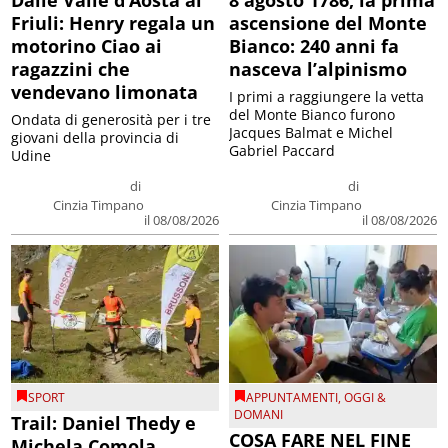
Friuli: Henry regala un
ascensione del Monte
motorino Ciao ai
Bianco: 240 anni fa
ragazzini che
nasceva l’alpinismo
vendevano limonata
I primi a raggiungere la vetta
del Monte Bianco furono
Ondata di generosità per i tre
Jacques Balmat e Michel
giovani della provincia di
Gabriel Paccard
Udine
di
di
Cinzia Timpano
Cinzia Timpano
il 08/08/2026
il 08/08/2026
SPORT
APPUNTAMENTI
,
OGGI &
DOMANI
Trail: Daniel Thedy e
COSA FARE NEL FINE
Michela Comola