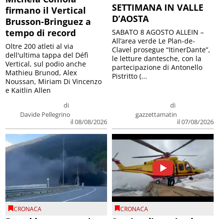
SETTIMANA IN VALLE
firmano il Vertical
D’AOSTA
Brusson-Bringuez a
tempo di record
SABATO 8 AGOSTO ALLEIN –
All’area verde Le Plan-de-
Oltre 200 atleti al via
Clavel prosegue “ItinerDante”,
dell'ultima tappa del Défì
le letture dantesche, con la
Vertical, sul podio anche
partecipazione di Antonello
Mathieu Brunod, Alex
Pistritto (...
Noussan, Miriam Di Vincenzo
e Kaitlin Allen
di
di
Davide Pellegrino
gazzettamatin
il 08/08/2026
il 07/08/2026
CRONACA
CRONACA