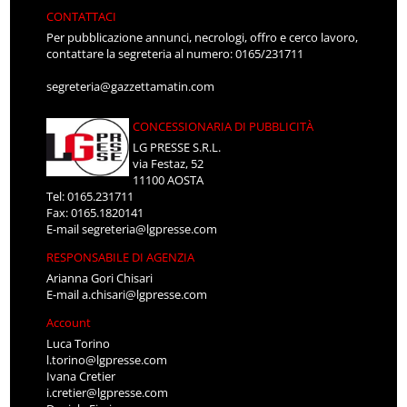
CONTATTACI
Per pubblicazione annunci, necrologi, offro e cerco lavoro,
contattare la segreteria al numero: 0165/231711
segreteria@gazzettamatin.com
CONCESSIONARIA DI PUBBLICITÀ
LG PRESSE S.R.L.
via Festaz, 52
11100 AOSTA
Tel: 0165.231711
Fax: 0165.1820141
E-mail
segreteria@lgpresse.com
RESPONSABILE DI AGENZIA
Arianna Gori Chisari
E-mail
a.chisari@lgpresse.com
Account
Luca Torino
l.torino@lgpresse.com
Ivana Cretier
i.cretier@lgpresse.com