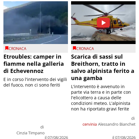
CRONACA
CRONACA
Etroubles: camper in
Scarica di sassi sul
fiamme nella galleria
Breithorn, tratto in
di Echevennoz
salvo alpinista ferito a
una gamba
E in corso l'intervento dei vigili
del fuoco, non ci sono feriti
L'intervento è avvenuto in
parte via terra e in parte con
l'elicottero a causa delle
condizioni meteo. L'alpinista
non ha riportato gravi ferite
di
cervinia
Alessandro Bianchet
di
Cinzia Timpano
il 07/08/2026
il 07/08/2026