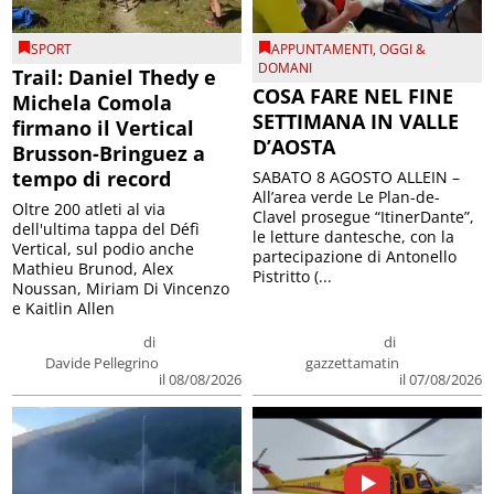
SPORT
APPUNTAMENTI
,
OGGI &
DOMANI
Trail: Daniel Thedy e
COSA FARE NEL FINE
Michela Comola
SETTIMANA IN VALLE
firmano il Vertical
D’AOSTA
Brusson-Bringuez a
tempo di record
SABATO 8 AGOSTO ALLEIN –
All’area verde Le Plan-de-
Oltre 200 atleti al via
Clavel prosegue “ItinerDante”,
dell'ultima tappa del Défì
le letture dantesche, con la
Vertical, sul podio anche
partecipazione di Antonello
Mathieu Brunod, Alex
Pistritto (...
Noussan, Miriam Di Vincenzo
e Kaitlin Allen
di
di
Davide Pellegrino
gazzettamatin
il 08/08/2026
il 07/08/2026