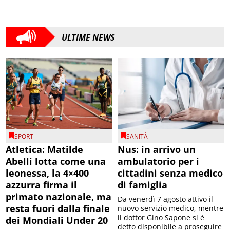
ULTIME NEWS
SPORT
SANITÀ
Atletica: Matilde
Nus: in arrivo un
Abelli lotta come una
ambulatorio per i
leonessa, la 4×400
cittadini senza medico
azzurra firma il
di famiglia
primato nazionale, ma
Da venerdì 7 agosto attivo il
resta fuori dalla finale
nuovo servizio medico, mentre
il dottor Gino Sapone si è
dei Mondiali Under 20
detto disponibile a proseguire