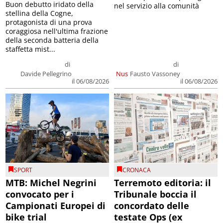
Buon debutto iridato della
nel servizio alla comunità
stellina della Cogne,
protagonista di una prova
coraggiosa nell'ultima frazione
della seconda batteria della
staffetta mist...
di
di
Davide Pellegrino
Nus
Fausto Vassoney
il 06/08/2026
il 06/08/2026
SPORT
CRONACA
MTB: Michel Negrini
Terremoto editoria: il
convocato per i
Tribunale boccia il
Campionati Europei di
concordato delle
bike trial
testate Ops (ex