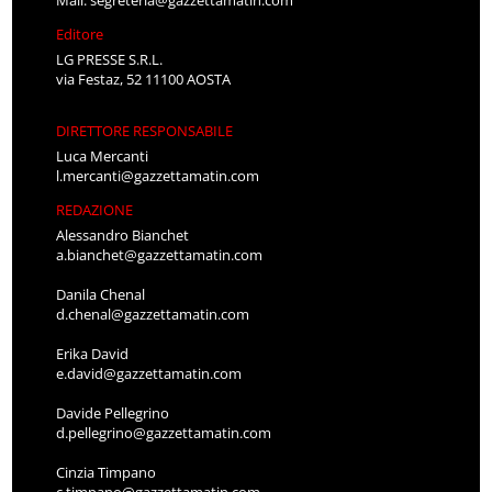
Mail:
segreteria@gazzettamatin.com
Editore
LG PRESSE S.R.L.
via Festaz, 52 11100 AOSTA
DIRETTORE RESPONSABILE
Luca Mercanti
l.mercanti@gazzettamatin.com
REDAZIONE
Alessandro Bianchet
a.bianchet@gazzettamatin.com
Danila Chenal
d.chenal@gazzettamatin.com
Erika David
e.david@gazzettamatin.com
Davide Pellegrino
d.pellegrino@gazzettamatin.com
Cinzia Timpano