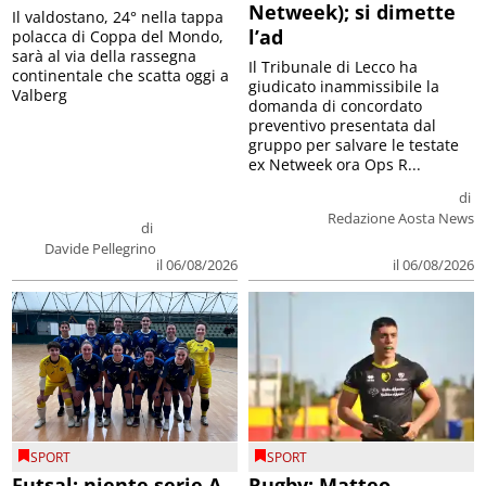
Netweek); si dimette
Il valdostano, 24° nella tappa
l’ad
polacca di Coppa del Mondo,
sarà al via della rassegna
Il Tribunale di Lecco ha
continentale che scatta oggi a
giudicato inammissibile la
Valberg
domanda di concordato
preventivo presentata dal
gruppo per salvare le testate
ex Netweek ora Ops R...
di
Redazione Aosta News
di
Davide Pellegrino
il 06/08/2026
il 06/08/2026
SPORT
SPORT
Futsal: niente serie A
Rugby: Matteo