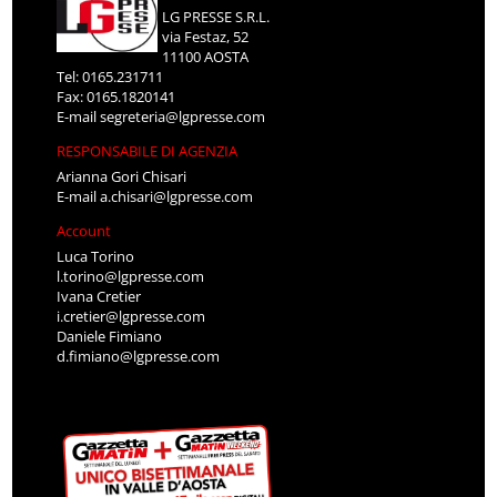
LG PRESSE S.R.L.
via Festaz, 52
11100 AOSTA
Tel: 0165.231711
Fax: 0165.1820141
E-mail
segreteria@lgpresse.com
RESPONSABILE DI AGENZIA
Arianna Gori Chisari
E-mail
a.chisari@lgpresse.com
Account
Luca Torino
l.torino@lgpresse.com
Ivana Cretier
i.cretier@lgpresse.com
Daniele Fimiano
d.fimiano@lgpresse.com