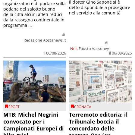
il dottor Gino Sapone si è
organizzatori è di portare sulla
detto disponibile a proseguire
pedana del salotto buono
nel servizio alla comunità
della città alcuni atleti reduci
dalla rassegna continentale in
programma ...
di
Redazione Aostanews.it
di
Nus
Fausto Vassoney
il 06/08/2026
il 06/08/2026
SPORT
CRONACA
MTB: Michel Negrini
Terremoto editoria: il
convocato per i
Tribunale boccia il
Campionati Europei di
concordato delle