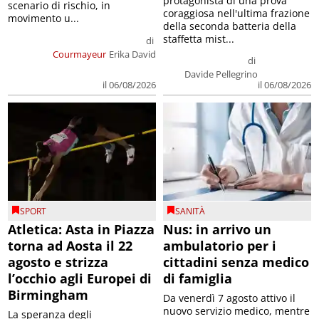
protagonista di una prova
scenario di rischio, in
coraggiosa nell'ultima frazione
movimento u...
della seconda batteria della
staffetta mist...
di
Courmayeur
Erika David
di
Davide Pellegrino
il 06/08/2026
il 06/08/2026
SPORT
SANITÀ
Atletica: Asta in Piazza
Nus: in arrivo un
torna ad Aosta il 22
ambulatorio per i
agosto e strizza
cittadini senza medico
l’occhio agli Europei di
di famiglia
Birmingham
Da venerdì 7 agosto attivo il
nuovo servizio medico, mentre
La speranza degli