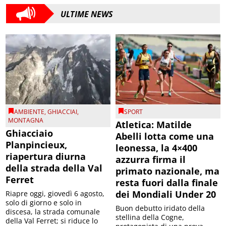
ULTIME NEWS
AMBIENTE
,
GHIACCIAI
,
SPORT
MONTAGNA
Atletica: Matilde
Ghiacciaio
Abelli lotta come una
Planpincieux,
leonessa, la 4×400
riapertura diurna
azzurra firma il
della strada della Val
primato nazionale, ma
Ferret
resta fuori dalla finale
dei Mondiali Under 20
Riapre oggi, giovedì 6 agosto,
solo di giorno e solo in
Buon debutto iridato della
discesa, la strada comunale
stellina della Cogne,
della Val Ferret; si riduce lo