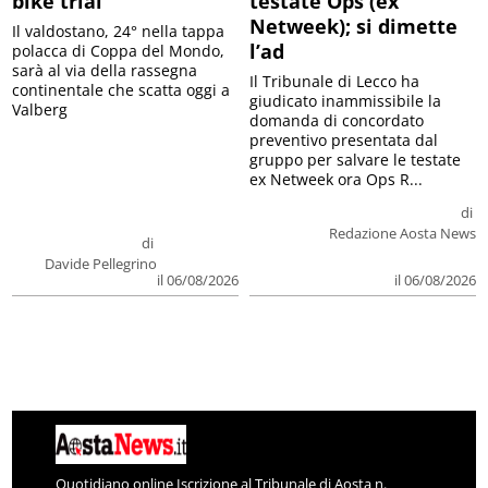
bike trial
testate Ops (ex
Netweek); si dimette
Il valdostano, 24° nella tappa
l’ad
polacca di Coppa del Mondo,
sarà al via della rassegna
Il Tribunale di Lecco ha
continentale che scatta oggi a
giudicato inammissibile la
Valberg
domanda di concordato
preventivo presentata dal
gruppo per salvare le testate
ex Netweek ora Ops R...
di
Redazione Aosta News
di
Davide Pellegrino
il 06/08/2026
il 06/08/2026
Quotidiano online Iscrizione al Tribunale di Aosta n.