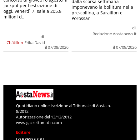
dalla scorsa settimana
jackpot per l'estrazione di
imponevano la bollitura nella
oggi, venerdì 7, sale a 205,8
pre-collina, a Saraillon e
milioni d...
Porossan
di
Redazione Aostanews.it
di
Châtillon
Erika David
il 07/08/2026
il 07/08/2026
Quotidiano online Iscrizione al Tribunale di Aosta n.
8/2012
Autorizzazione del 13/12/2012
www.gazzettamatin.com
Editore
LG PRESSE S.R.L.