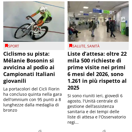
SPORT
SALUTE
,
SANITÀ
Ciclismo su pista:
Liste d’attesa: oltre 22
Mélanie Bosonin si
mila 500 richieste di
avvicina al podio ai
prime visite nei primi
Campionati Italiani
6 mesi del 2026, sono
giovanili
1.261 in più rispetto al
2025
La portacolori del Cicli Fiorin
ha concluso quinta nella gara
Si sono riuniti ieri, giovedì 6
dell'omnium con 95 punti a 8
agosto, l'Unità centrale di
lunghezze dalla medaglia di
gestione dell’assistenza
bronzo
sanitaria e dei tempi delle
liste di attesa e l'Osservatorio
regi...
di
di