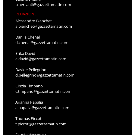
l.mercanti@gazzettamatin.com
REDAZIONE
Alessandro Bianchet
a.bianchet@gazzettamatin.com
Danila Chenal
d.chenal@gazzettamatin.com
Erika David
e.david@gazzettamatin.com
Davide Pellegrino
d.pellegrino@gazzettamatin.com
Cinzia Timpano
c.timpano@gazzettamatin.com
Arianna Papalia
a.papalia@gazzettamatin.com
Thomas Piccot
t.piccot@gazzettamatin.com
Fausto Vassoney