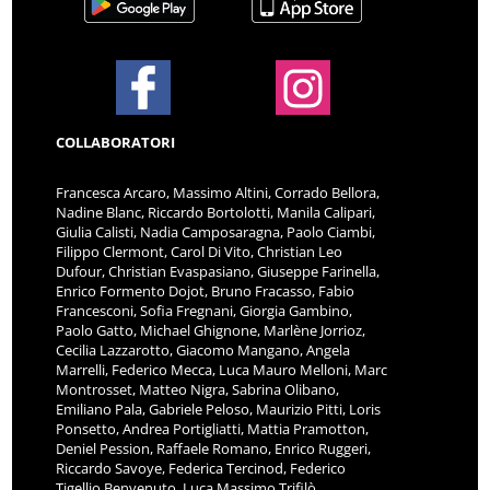
COLLABORATORI
Francesca Arcaro, Massimo Altini, Corrado Bellora,
Nadine Blanc, Riccardo Bortolotti, Manila Calipari,
Giulia Calisti, Nadia Camposaragna, Paolo Ciambi,
Filippo Clermont, Carol Di Vito, Christian Leo
Dufour, Christian Evaspasiano, Giuseppe Farinella,
Enrico Formento Dojot, Bruno Fracasso, Fabio
Francesconi, Sofia Fregnani, Giorgia Gambino,
Paolo Gatto, Michael Ghignone, Marlène Jorrioz,
Cecilia Lazzarotto, Giacomo Mangano, Angela
Marrelli, Federico Mecca, Luca Mauro Melloni, Marc
Montrosset, Matteo Nigra, Sabrina Olibano,
Emiliano Pala, Gabriele Peloso, Maurizio Pitti, Loris
Ponsetto, Andrea Portigliatti, Mattia Pramotton,
Deniel Pession, Raffaele Romano, Enrico Ruggeri,
Riccardo Savoye, Federica Tercinod, Federico
Tigellio Benvenuto, Luca Massimo Trifilò