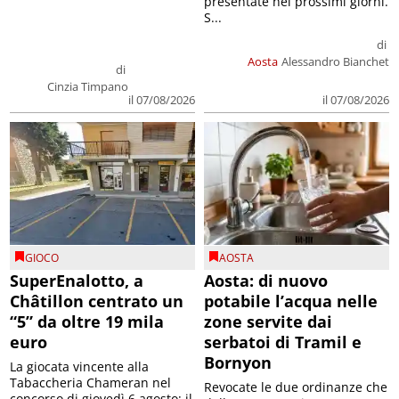
presentate nei prossimi giorni.
S...
di
Aosta
Alessandro Bianchet
di
Cinzia Timpano
il 07/08/2026
il 07/08/2026
GIOCO
AOSTA
SuperEnalotto, a
Aosta: di nuovo
Châtillon centrato un
potabile l’acqua nelle
“5” da oltre 19 mila
zone servite dai
euro
serbatoi di Tramil e
Bornyon
La giocata vincente alla
Tabaccheria Chameran nel
Revocate le due ordinanze che
concorso di giovedì 6 agosto; il